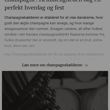
perfekt hverdag og fest
Champagnekælderen er etableret for at vise danskerne, hvor
godt den ægte champagne kan smage, og hvor mange
smagsnuancer den rummer. Smagen varierer, alt efter hvilket
område i det franske champagnedistrikt flaskerne kommer fra,
hvilke druesorter der er anvendt, og om det er en brut, extra-
brut, demi-sec osv.
Hos Champagnekaelderen.dk får du adgang til en skattekiste
af god champagne, som normalt aldrig når til Danmark.De
Læs mere om champagnekælderen
fleste danskere har kun stiftet bekendtskab med de mest
kendte champagnemærker, og alt for ofte betaler man efter
vores mening mere for brandet end for flaskens indhold.
Hos Champagnekælderen vil vi derfor gerne invitere vores
kunder med på en rejse til Champagne. En rejse, der aldrig
stopper. Derfor fornyer vi også løbende vores sortiment. Læs
mere om folkene bag:
https://champagnekaelderen.dk/om-os/