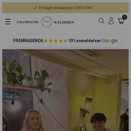
Fri fragt ved køb over 2.500 DKK
0
G
o
o
g
l
e
FREMRAGENDE
101 anmeldelser