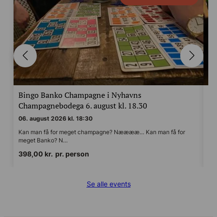
Bingo Banko Champagne i Nyhavns
Ch
Champagnebodega 6. august kl. 18.30
Au
06. august 2026 kl. 18:30
15
Kan man få for meget champagne? Nææææ… Kan man få for
Sma
meget Banko? N…
for
398,00
kr.
pr. person
49
Se alle events