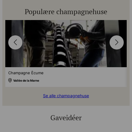
Populære champagnehuse
Champagne Ècume
M
Vallée de la Marne
Se alle champagnehuse
Gaveidéer