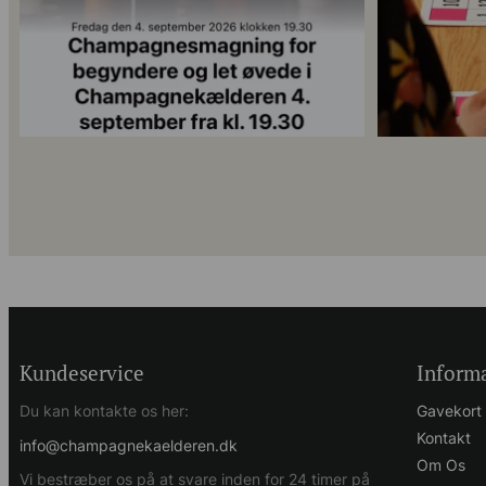
Kundeservice
Inform
Du kan kontakte os her:
Gavekort
Kontakt
info@champagnekaelderen.dk
Om Os
Vi bestræber os på at svare inden for 24 timer på