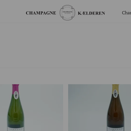
Cha
ger
Gavekort
Valgfrit beløb til webshoppen
ing
Champagnesmagning for 2
 nye generation
Økologisk
te arrangement
Bingo Banko Champagne for 2
Valgfrit beløb til bar/butik