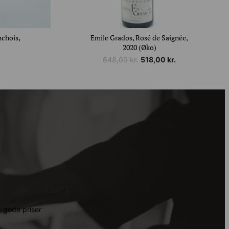
nchois,
Emile Grados, Rosé de Saignée,
2020 (Øko)
Den
Den
648,00
kr.
518,00
kr.
oprindelige
aktuelle
pris
pris
var:
er:
648,00 kr..
518,00 kr..
de priser
gode priser