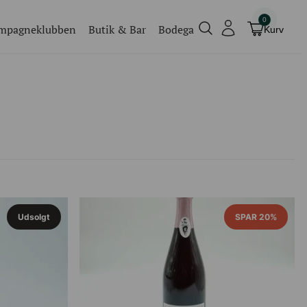
0
mpagneklubben
Butik & Bar
Bodega
Kurv
Champagneklubben
Videoer
Køb billet
Traditionel
Køb billet til vores events
Udsolgt
SPAR 20%