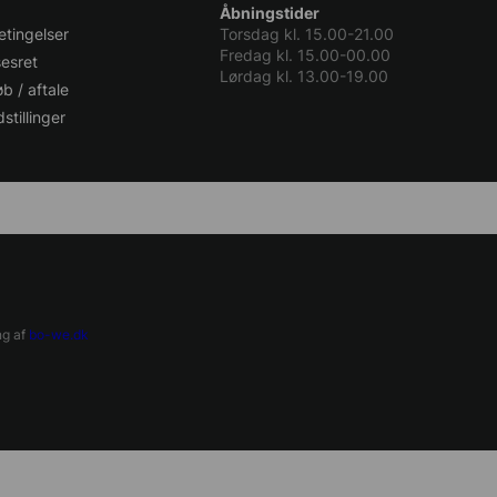
Åbningstider
tingelser
Torsdag kl. 15.00-21.00
Fredag kl. 15.00-00.00
sesret
Lørdag kl. 13.00-19.00
b / aftale
stillinger
 af
bo-we.dk