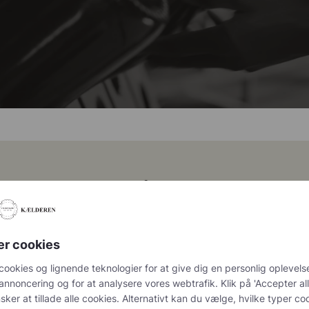
Følg os på Instagram
@champagnekaelderen
er cookies
cookies og lignende teknologier for at give dig en personlig oplevelse, 
chet 333.F Brut Nature: den du skal
...
Christian Bourmalt, Les Fetes
g og for at analysere vores webtrafik. Klik på 'Accepter alle og luk', hv
tillade alle cookies. Alternativt kan du vælge, hvilke typer cookies du øn