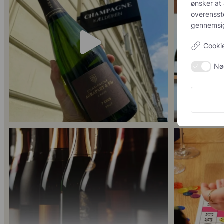
acceptere 
kravene f
56
2
kontrol ov
Cookie-
Nø
Er du helt ny indenfor champagne, og gerne vil
...
Kan man få for
14
0