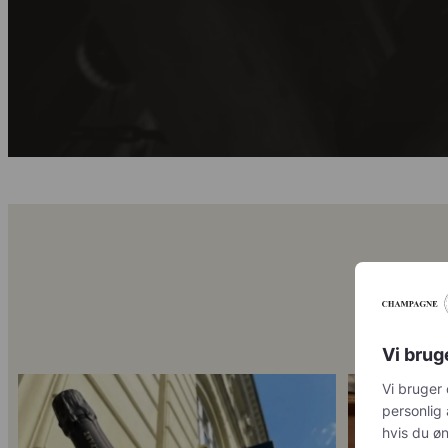
Vi brug
Vi bruger 
Kun 8 billetter tilbage til vores fredagssmagning
...
Mød Gaspard Bro
annoncerin
ønsker at 