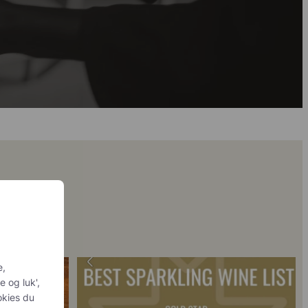
personlig
 2018 🍾
Fredagssmagningerne lever – og de næste er lige
...
is du
sker at