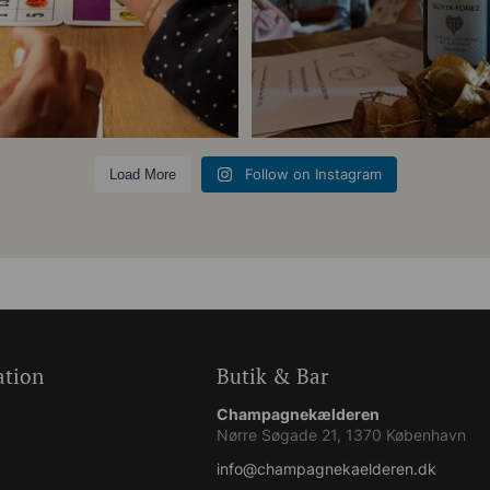
5
0
Follow on Instagram
Load More
ation
Butik & Bar
Champagnekælderen
Nørre Søgade 21, 1370 København
info@champagnekaelderen.dk