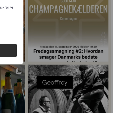
 med
og din
18
0
singler for at
...
René Geoffroy er en af Champagnes ældste
...
21
1