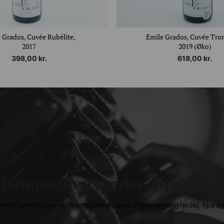
 Grados, Cuvée Rubélite,
Emile Grados, Cuvée Tro
2017
2019 (Øko)
398,00
kr.
618,00
kr.
hampagnenyheder, tips og go
g vores nyhedsbrev og modtag eksklusive champagnenyheder, tips og 