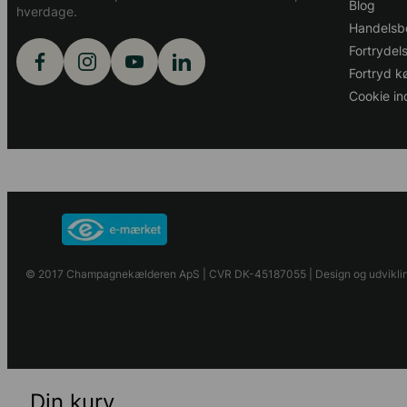
Blog
hverdage.
Handelsbe
Fortrydel
Fortryd kø
Cookie ind
© 2017 Champagnekælderen ApS | CVR DK-45187055 | Design og udvikling
Din kurv