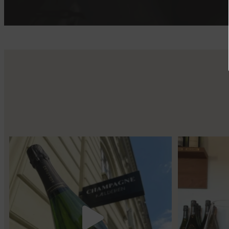
Kun 8 billetter tilbage til vores fredagssmagning
...
Mød Gaspard Broc
56
2