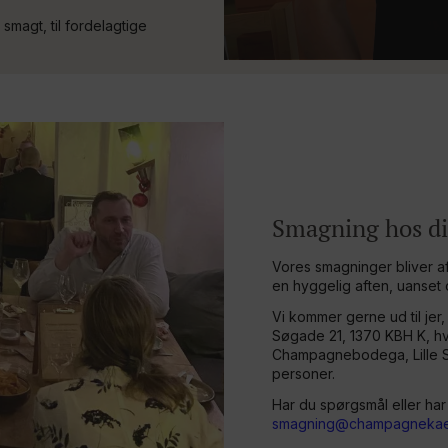
 smagt, til fordelagtige
Smagning hos dig
Vores smagninger bliver af
en hyggelig aften, uanset
Vi kommer gerne ud til je
Søgade 21, 1370 KBH K, hvo
Champagnebodega, Lille St
personer.
Har du spørgsmål eller har 
smagning@champagnekae