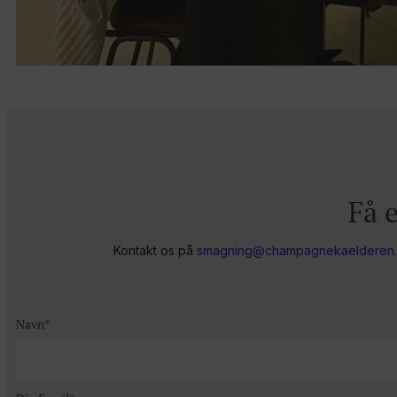
Få 
Kontakt os på
smagning@champagnekaelderen
Navn*