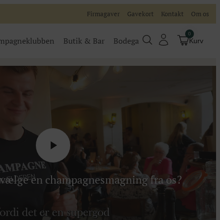
Firmagaver
Gavekort
Kontakt
Om os
0
mpagneklubben
Butik & Bar
Bodega
Kurv
Champagneklubben
Videoer
Køb billet
Traditionel
Køb billet til vores events
u vælge en champagnesmagning fra os?