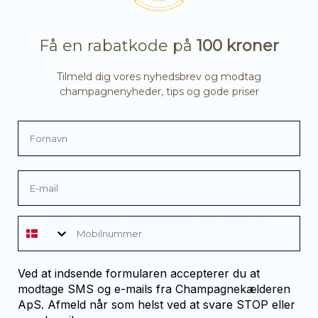
Få en rabatkode på
100 kroner
er cookies
Tilmeld dig vores nyhedsbrev og modtag
 cookies og lignende teknologier for at give dig en personlig oplev
champagnenyheder, tips og gode priser
 annoncering og for at analysere vores webtrafik. Klik på 'Accepter 
 du ønsker at tillade alle cookies. Alternativt kan du vælge, hvilke typ
u ønsker at acceptere eller deaktivere ved at klikke på Tilpas neden
hampagnenyheder, tips og go
temmelse med kravene fra
Googles Business Data Responsibility Sit
tighed og din kontrol over dine data.
vores nyhedsbrev og modtag eksklusive champagnenyheder, tips o
- og privatlivspolitik
Tilpas
dvendig
Funktionel
Statistik
Marketing
Email
Mobilnummer
Tilmeld
Afvis alle
Accepter alle og luk
Ved at indsende formularen accepterer du at
modtage SMS og e-mails fra Champagnekælderen
ApS. Afmeld når som helst ved at svare STOP eller