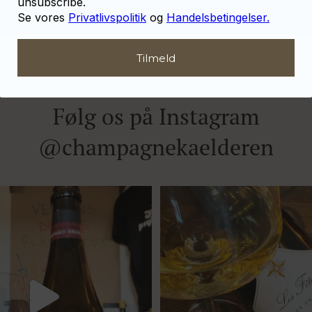
unsubscribe.
Se vores
Privatlivspolitik
og
Handelsbetingelser.
Tilmeld
Følg os på Instagram
@champagnekaelderen
het 333.F Brut Nature: den du skal
...
Christian Bourmalt, Les Fete