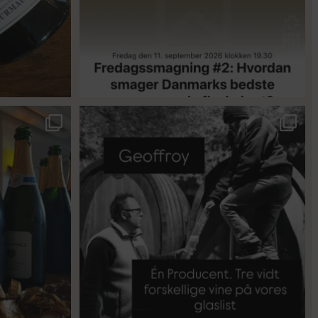
18
0
singler for at
...
René Geoffroy er en af Champagnes ældste
...
21
1