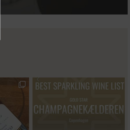
s 2018 🍾
Fredagssmagningerne lever – og de næste er lige
...