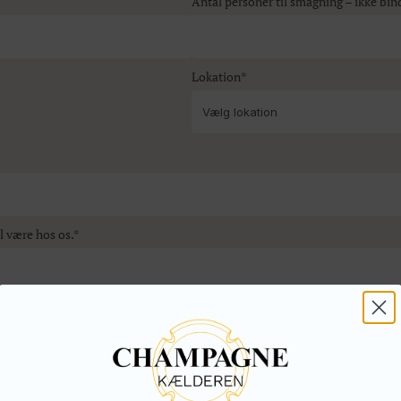
Antal personer til smagning – ikke bi
Lokation*
al være hos os.*