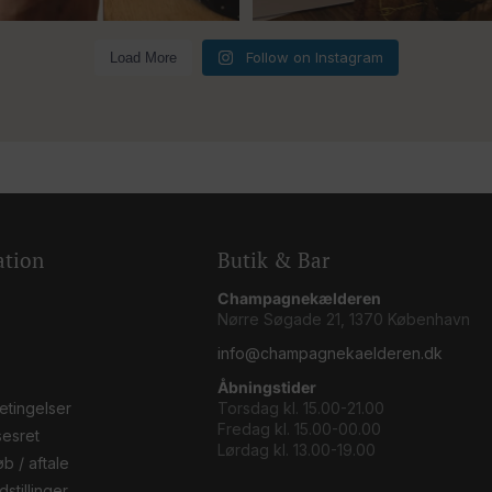
Follow on Instagram
Load More
ation
Butik & Bar
Champagnekælderen
Nørre Søgade 21, 1370 København
info@champagnekaelderen.dk
Åbningstider
etingelser
Torsdag kl. 15.00-21.00
Fredag kl. 15.00-00.00
sesret
Lørdag kl. 13.00-19.00
b / aftale
stillinger