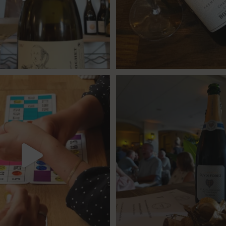
24
4
43
1
or meget champagne? Nææææ…
Kan
Tusind tak til @minglr_netvaerk_for_
man
...
23
0
5
0