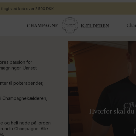
i fragt ved køb over 2.500 DKK
Cha
ger
Gavekort
Valgfrit beløb til webshoppen
ores passion for
smagninger. Uanset
ing
Champagnesmagning for 2
 nye generation
Økologisk
te arrangement
Bingo Banko Champagne for 2
nter til polterabender,
Valgfrit beløb til bar/butik
til i Champagnekælderen,
Hvorfor skal d
ge og helt nede på jorden.
 rundt i Champagne. Alle
t.