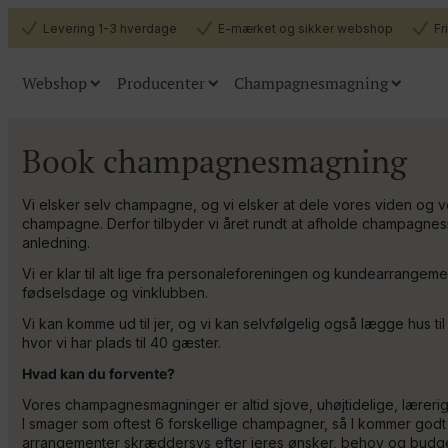
Levering 1-3 hverdage
E-mærket og sikker webshop
Fr
Webshop
Producenter
Champagnesmagning
Champagner
Smagnin
Book champagnesmagning
Alle champagner
Book os
Vi elsker selv champagne, og vi elsker at dele vores viden og v
Flyttesalg
champagne. Derfor tilbyder vi året rundt at afholde champagne
Book champagnesmagn
Køb billet
Alle producenter
Den
anledning.
Book os til din virksomhed eller dit priva
Smagekasser
Vi er klar til alt lige fra personaleforeningen og kundearrangeme
fødselsdage og vinklubben.
Tilbehør (glas m.m.)
Vi kan komme ud til jer, og vi kan selvfølgelig også lægge hus 
hvor vi har plads til 40 gæster.
Hvad kan du forvente?
Vores champagnesmagninger er altid sjove, uhøjtidelige, læreri
I smager som oftest 6 forskellige champagner, så I kommer godt
arrangementer skræddersys efter jeres ønsker, behov og budge