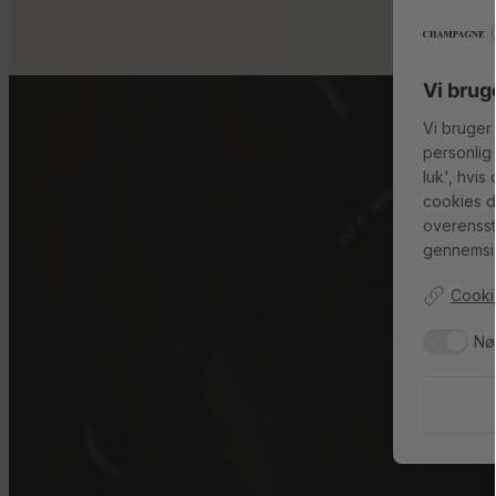
Vi brug
Vi bruger
personlig
luk', hvis
cookies d
Modtag c
overenss
gennemsig
Tilmeld dig 
Cookie
Nø