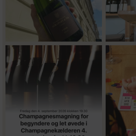
Er du helt ny indenfor champagne, og gerne vil
...
Kan man få f
14
0