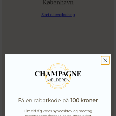
København
Start rutevejledning
Få en rabatkode på
100 kroner
Tilmeld dig vores nyhedsbrev og modtag
champagnenyheder, tips og gode priser