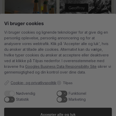
Tusind tak til
René Geoffroy er en af
@minglr_netvaerk_for_singler for
Champagnes ældste
...
14
0
at
...
21
1
Vi bruger cookies
Vi bruger cookies og lignende teknologier for at give dig en
personlig oplevelse, personlig annoncering og for at
5
0
23
0
analysere vores webtrafik. Klik på 'Accepter alle og luk', hvis
du ønsker at tillade alle cookies. Alternativt kan du vælge,
hvilke typer cookies du ønsker at acceptere eller deaktivere
Follow on Instagram
Load More
ved at klikke på Tilpas nedenfor. I overensstemmelse med
kravene fra
Googles Business Data Responsibility Site
sikrer vi
gennemsigtighed og din kontrol over dine data.
Cookie- og privatlivspolitik
Tilpas
Kundeservice
Nødvendig
Funktionel
Du kan kontakte os her:
Statistik
Marketing
info@champagnekaelderen.dk
Vi bestræber os på at svare inden for 24 timer på hverdage.
Accepter alle og luk