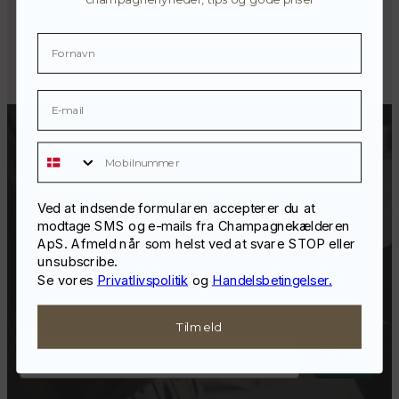
Mobilnummer
Modtag champagnenyheder, tips
Ved at indsende formularen accepterer du at
og gode priser
modtage SMS og e-mails fra Champagnekælderen
ApS. Afmeld når som helst ved at svare STOP eller
unsubscribe.
Tilmeld dig vores nyhedsbrev og modtag eksklusive
champagnenyheder, tips og gode priser
Se vores
Privatlivspolitik
og
Handelsbetingelser.
Tilmeld
Email
Tilmeld