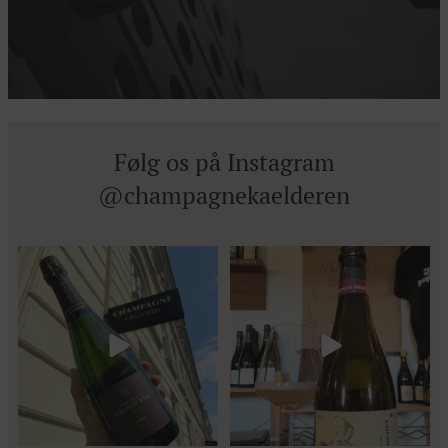
Følg os på Instagram
@champagnekaelderen
Kun 8 billetter tilbage til vores
Mød Gaspard Brochet 333.F Brut
fredagssmagning
...
Nature: den du skal
...
56
2