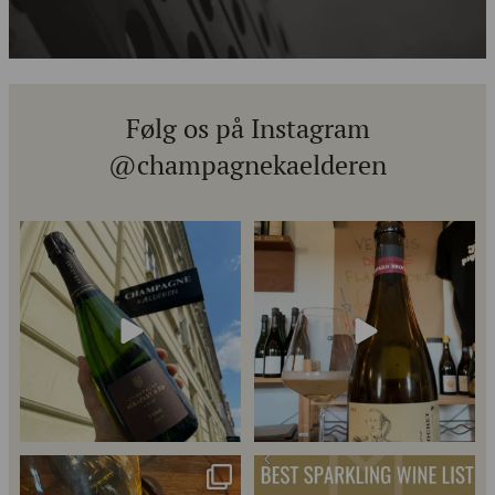
Følg os på Instagram
@champagnekaelderen
Kun 8 billetter tilbage til vores
Mød Gaspard Brochet 333.F Brut
fredagssmagning
...
Nature: den du skal
...
57
2
Christian Bourmalt, Les Fetes 2018 🍾
Fredagssmagningerne lever – og de
næste er lige
...