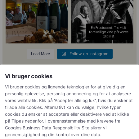
5
0
23
0
Follow on Instagram
Load More
Vi bruger cookies
Vi bruger cookies og lignende teknologier for at give dig en
Kundeservice
personlig oplevelse, personlig annoncering og for at analysere
Du kan kontakte os her:
vores webtrafik. Klik på 'Accepter alle og luk', hvis du ønsker at
tillade alle cookies. Alternativt kan du vælge, hvilke typer cookies
info@champagnekaelderen.dk
du ønsker at acceptere eller deaktivere ved at klikke på Tilpas
Vi bestræber os på at svare inden for 24 timer på hverdage.
nedenfor. I overensstemmelse med kravene fra
Googles
Business Data Responsibility Site
sikrer vi gennemsigtighed og
din kontrol over dine data.