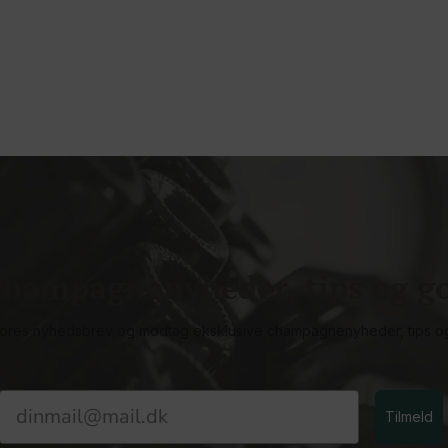
hampagnenyheder, tips og go
vores nyhedsbrev og modtag eksklusive champagnenyheder, tips o
Email
Tilmeld