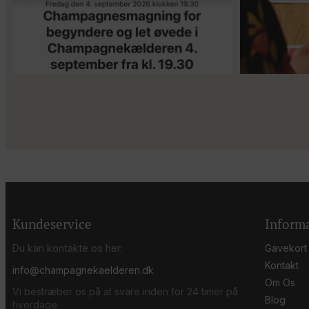
Kundeservice
Inform
Du kan kontakte os her:
Gavekort
Kontakt
info@champagnekaelderen.dk
Om Os
Vi bestræber os på at svare inden for 24 timer på
Blog
hverdage.