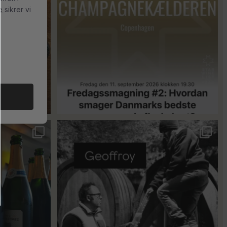
e
sikrer vi
18
0
singler for at
...
René Geoffroy er en af Champagnes ældste
...
21
1