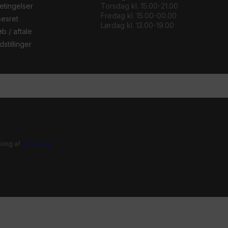
etingelser
Torsdag kl. 15.00-21.00
Fredag kl. 15.00-00.00
sesret
Lørdag kl. 13.00-19.00
b / aftale
stillinger
ling af
bo-we.dk