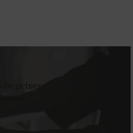
de priser
g gode priser