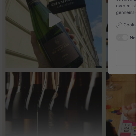
57
2
overenss
gennemsig
Cookie
Nø
Er du helt ny indenfor champagne, og gerne vil
...
Kan man få f
14
0