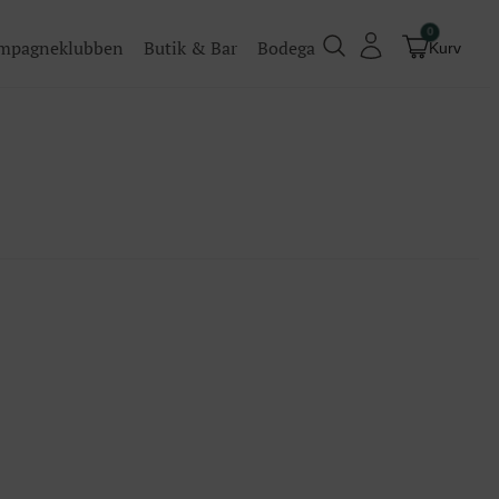
0
mpagneklubben
Butik & Bar
Bodega
Kurv
Champagneklubben
Videoer
Køb billet
Traditionel
Køb billet til vores events