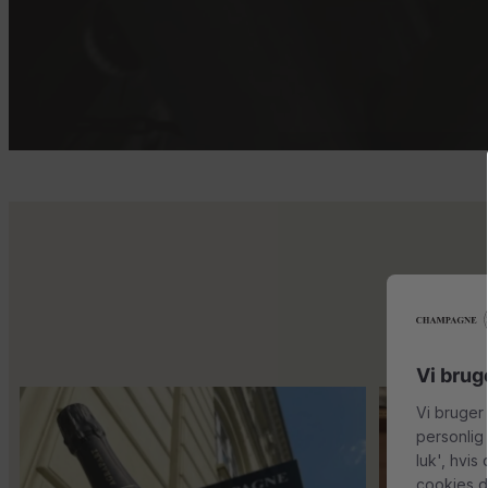
Vi brug
Kun 8 billetter tilbage til vores fredagssmagning
...
Mød Gaspard Broc
Vi bruger
personlig
luk', hvis
cookies d