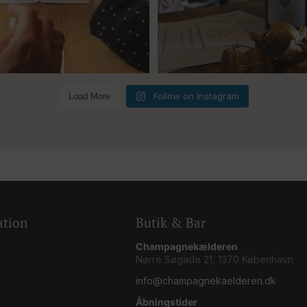
5
0
Follow on Instagram
Load More
ation
Butik & Bar
Champagnekælderen
Nørre Søgade 21, 1370 København
info@champagnekaelderen.dk
Åbningstider