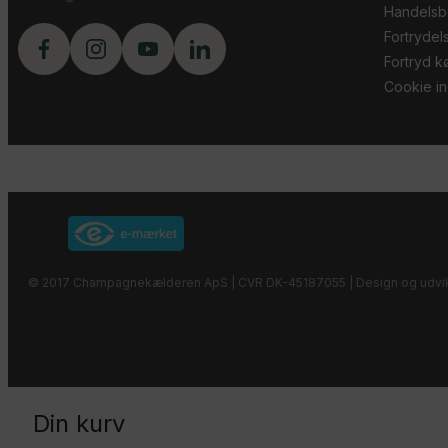
Handelsb
Fortrydel
Fortryd kø
Cookie ind
© 2017 Champagnekælderen ApS | CVR DK-45187055 | Design og udvik
Din kurv