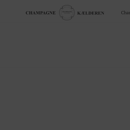
Cha
ger
Gavekort
Valgfrit beløb til webshoppen
ing
Champagnesmagning for 2
 nye generation
Økologisk
te arrangement
Bingo Banko Champagne for 2
Valgfrit beløb til bar/butik