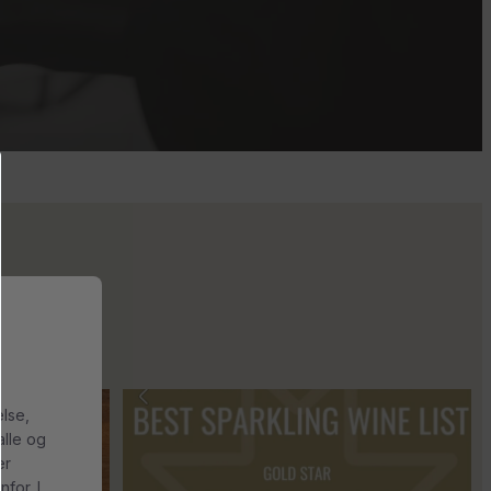
s 2018 🍾
Fredagssmagningerne lever – og de næste er lige
...
else,
alle og
er
for. I