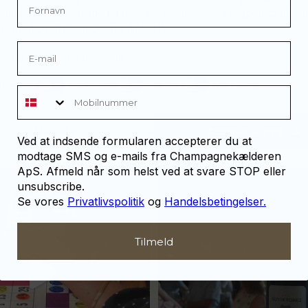
temmelse med kravene fra
Googles Business Data Responsibility Sit
tighed og din kontrol over dine data.
- og privatlivspolitik
Tilpas
24
4
dvendig
Funktionel
Statistik
Marketing
Mobilnummer
Afvis alle
Accepter alle og luk
Ved at indsende formularen accepterer du at
43
1
modtage SMS og e-mails fra Champagnekælderen
ApS. Afmeld når som helst ved at svare STOP eller
or meget champagne? Nææææ…
Kan
Tusind tak til @minglr_netvaerk_for_
unsubscribe.
man
...
Se vores
Privatlivspolitik
og
Handelsbetingelser.
23
0
Tilmeld