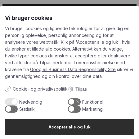
Kundeservice
Vi bruger cookies
Du kan kontakte os her:
Vi bruger cookies og lignende teknologier for at give dig en
personlig oplevelse, personlig annoncering og for at
info@champagnekaelderen.dk
analysere vores webtrafik. Klik på 'Accepter alle og luk', hvis
Vi bestræber os på at svare inden for 24 timer på hverdage.
du ønsker at tillade alle cookies. Alternativt kan du vælge,
hvilke typer cookies du ønsker at acceptere eller deaktivere
ved at klikke på Tilpas nedenfor. I overensstemmelse med
kravene fra
Googles Business Data Responsibility Site
sikrer vi
Information
gennemsigtighed og din kontrol over dine data.
Cookie- og privatlivspolitik
Tilpas
Gavekort
Butik & Bar
Kontakt
Nødvendig
Funktionel
Om Os
Champagnekælderen
Statistik
Marketing
Bodega
Blog
Nørre Søgade 21, 1370 København
Handelsbetingelser
info@champagnekaelderen.dk
Nyhavns Champagnebodega
Accepter alle og luk
Fortrydelsesret
Lille Strandstræde 10, 1254 København
Åbningstider
Fortryd køb / aftale
Torsdag kl. 15.00-21.00