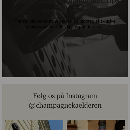
Tilmeld dig vores nyhedsbrev og modtag eksklusive
champagnenyheder, tips og gode priser
Email
Tilmeld
Følg os på Instagram
@champagnekaelderen
Kun 8 billetter tilbage til vores
Mød Gaspard Brochet 333.F Brut
fredagssmagning
...
Nature: den du skal
...