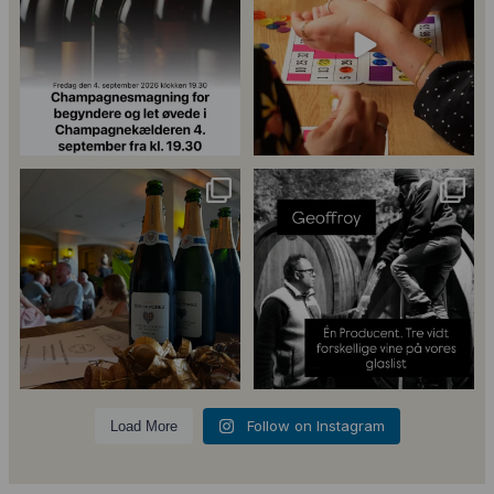
25
4
18
0
Ved at indsende formularen accepterer du at
modtage SMS og e-mails fra Champagnekælderen
ApS. Afmeld når som helst ved at svare STOP eller
unsubscribe.
Se vores
Privatlivspolitik
og
Handelsbetingelser.
Tusind tak til
René Geoffroy er en af
@minglr_netvaerk_for_singler for
Champagnes ældste
...
14
0
at
...
Tilmeld
21
1
5
0
23
0
Follow on Instagram
Load More