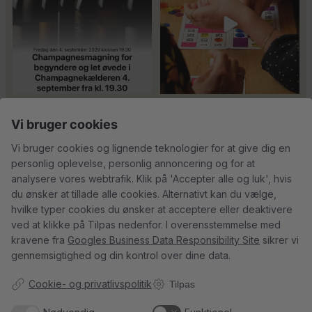
24
4
18
0
Tusind tak til
René Geoffroy er en af
Vi bruger cookies
@minglr_netvaerk_for_singler for
Champagnes ældste
...
14
0
at
...
21
1
Vi bruger cookies og lignende teknologier for at give dig en
personlig oplevelse, personlig annoncering og for at
analysere vores webtrafik. Klik på 'Accepter alle og luk', hvis
du ønsker at tillade alle cookies. Alternativt kan du vælge,
hvilke typer cookies du ønsker at acceptere eller deaktivere
5
0
23
0
ved at klikke på Tilpas nedenfor. I overensstemmelse med
kravene fra
Googles Business Data Responsibility Site
sikrer vi
gennemsigtighed og din kontrol over dine data.
Follow on Instagram
Load More
Cookie- og privatlivspolitik
Tilpas