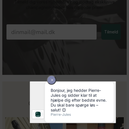
Tilmeld dig vores nyhedsbrev og modtag eksklusive
champagnenyheder, tips og gode priser
Email
Tilmeld
Følg os på Instagram
@champagnekaelderen
Kun 8 billetter tilbage til vores
Mød Gaspard Brochet 333.F Brut
fredagssmagning
...
Nature: den du skal
...