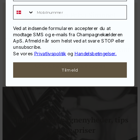
Mobilnummer
Lær mere om Pehu Simonet
Ved at indsende formularen accepterer du at
Instagram
Billeder
Lokation
modtage SMS og e-mails fra Champagnekælderen
ApS. Afmeld når som helst ved at svare STOP eller
unsubscribe.
@champagne_pehusimonet
Se vores
Privatlivspolitik
og
Handelsbetingelser.
Udforsk Pehu Simonnet Instagram
Tilmeld
Modtag champagnenyheder, tips
og gode priser