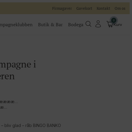
Firmagaver
Gavekort
Kontakt
Om os
0
mpagneklubben
Butik & Bar
Bodega
Kurv
Champagneklubben
Videoer
mpagne i
Køb billet
Traditionel
ren
Køb billet til vores events
? Nææææ…
ææ…
 – bliv glad – råb BINGO BANKO