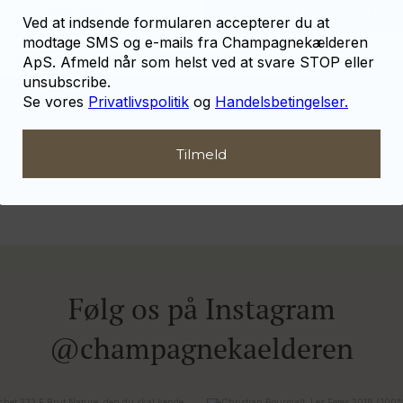
Afvis alle
Accepter alle og luk
Ved at indsende formularen accepterer du at
Email
modtage SMS og e-mails fra Champagnekælderen
Tilmeld
ApS. Afmeld når som helst ved at svare STOP eller
unsubscribe.
Se vores
Privatlivspolitik
og
Handelsbetingelser.
Tilmeld
Følg os på Instagram
@champagnekaelderen