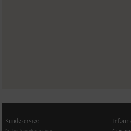
14
0
Kundeservice
Inform
Du kan kontakte os her:
Gavekort