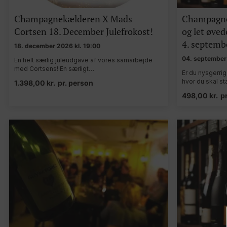
Champagnekælderen X Mads
Champagne
Cortsen 18. December Julefrokost!
og let øve
4. septembe
18. december 2026 kl. 19:00
04. september 
En helt særlig juleudgave af vores samarbejde
med Cortsens! En særligt…
Er du nysgerri
hvor du skal s
1.398,00
kr.
pr. person
498,00
kr.
p