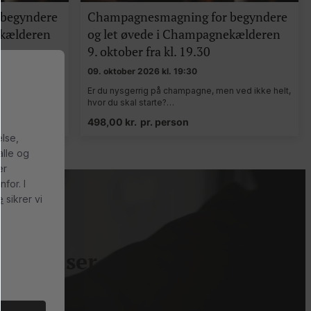
begyndere
Champagnesmagning for begyndere
ekælderen
og let øvede i Champagnekælderen
0
9. oktober fra kl. 19.30
09. oktober 2026 kl. 19:30
 ved ikke helt,
Er du nysgerrig på champagne, men ved ikke helt,
hvor du skal starte?…
498,00
kr.
pr. person
else,
alle og
er
for. I
e
sikrer vi
de priser
g gode priser