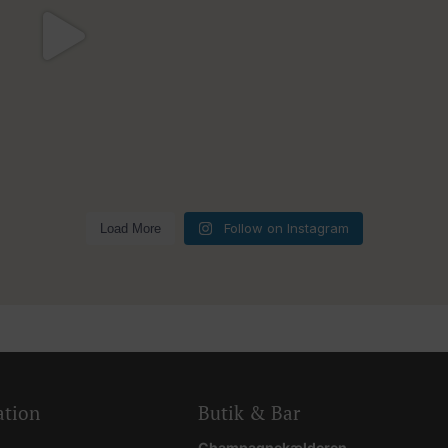
5
0
Follow on Instagram
Load More
ation
Butik & Bar
Champagnekælderen