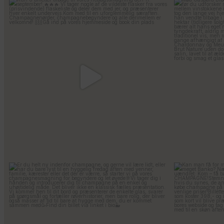
Kun 8 billetter tilbage til vores fredagssmagning
...
Mød Gaspard Broc
56
2
Er du helt ny indenfor champagne, og gerne vil
...
Kan man få f