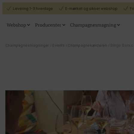
Levering 1-3 hverdage
E-mærket og sikker webshop
Fr
Webshop
Producenter
Champagnesmagning
Champagner
Smagnin
Champagnesmagninger
/
Events i Champagnekælderen
/ Bingo Bank
Alle champagner
Book os
Flyttesalg
Book champagnesmagn
Køb billet
Alle producenter
Den
Book os til din virksomhed eller dit priva
Smagekasser
Tilbehør (glas m.m.)