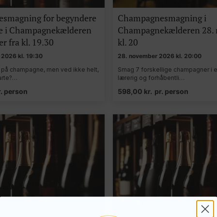
smagning for begyndere
Champagnesmagning i
de i Champagnekælderen
Champagnekælderen 28.
r fra kl. 19.30
kl. 20
2026 kl. 19:30
28. november 2026 kl. 20:00
g på champagne, men ved ikke helt,
Smag 7 forskellige champagner i en
tarte?…
lærerig og forhåbentli…
r. person
598,00
kr.
pr. person