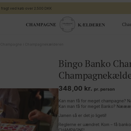
i fragt ved køb over 2.500 DKK
Cha
ger
Gavekort
o Champagne i Champagnekælderen
Valgfrit beløb til webshoppen
Bingo Banko Cha
ing
Champagnesmagning for 2
 nye generation
Økologisk
Champagnekælde
te arrangement
Bingo Banko Champagne for 2
348,00
kr.
Valgfrit beløb til bar/butik
pr. person
Kan man få for meget champagne
Kan man få for meget Banko? Nææ
Jamen så er det jo ligetil!
Reglerne er uændret: Kom – få banko
CHAMPAGNE!