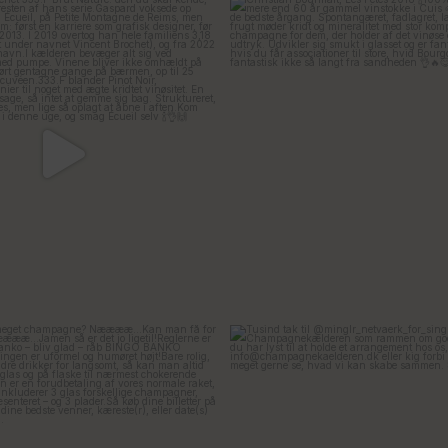
het 333.F Brut Nature: den du skal
...
Christian Bourmalt, Les Fete
24
4
41
1
or meget champagne? Nææææ…
Kan
Tusind tak til @minglr_netvaerk_for_
man
...
23
0