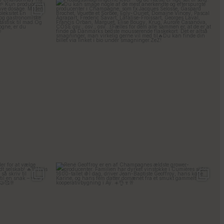
s 2018 🍾
Fredagssmagningerne lever – og de næste er lige
...
18
0
singler for at
...
René Geoffroy er en af Champagnes ældste
...
21
1