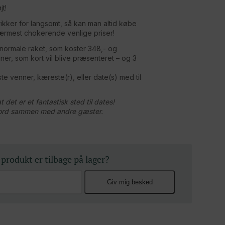
t!
rikker for langsomt, så kan man altid købe
nærmest chokerende venlige priser!
s normale raket, som koster 348,- og
ner, som kort vil blive præsenteret – og 3
te venner, kæreste(r), eller date(s) med til
 det er et fantastisk sted til dates!
bord sammen med andre gæster.
 produkt er tilbage på lager?
Giv mig besked