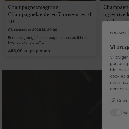
Champagnesmagning i
Champagne
Champagnekælderen 7. november kl.
og let øve
20
11. decembe
07. november 2026 kl. 20:00
11. december 2
Er du nysgerrig på champagne, men ved ikke helt,
Er du nysgerri
hvor du skal starte?…
hvor du skal s
Vi brug
498,00
kr.
pr. person
498,00
kr.
p
Vi bruger
personlig
luk', hvis
cookies d
overenss
gennemsig
Cookie
Modtag c
Nø
Tilmeld dig 