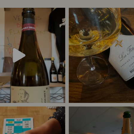
het 333.F Brut Nature: den du skal
...
Christian Bourmalt, Les Fete
24
4
41
1
or meget champagne? Nææææ…
Kan
Tusind tak til @minglr_netvaerk_for_
man
...