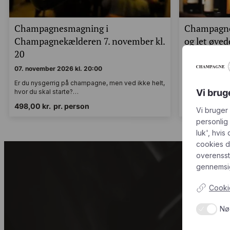
Champagnesmagning i
Champagne
Champagnekælderen 7. november kl.
og let øve
20
11. decembe
07. november 2026 kl. 20:00
11. december 2
Er du nysgerrig på champagne, men ved ikke helt,
Er du nysgerri
Vi brug
hvor du skal starte?…
hvor du skal s
498,00
kr.
pr. person
498,00
kr.
p
Vi bruger
personlig
luk', hvis
cookies d
overenss
gennemsig
Cookie
Modtag c
Nø