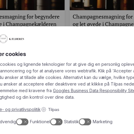
smagning for begyndere
Champagnesmagning for 
de i Champagnekælderen
og let øvede i Champagn
r fra kl. 19.30
13. november fra kl. 19.3
026 kl. 19:30
13. november 2026 kl. 19:30
g på champagne, men ved ikke helt,
Er du nysgerrig på champagne, men
Få en rabatkode på
100 kroner
er cookies
tarte?…
hvor du skal starte?…
r. person
498,00
kr.
pr. person
Tilmeld dig vores nyhedsbrev og modtag champagnenyheder,
 cookies og lignende teknologier for at give dig en personlig oplev
tips og gode priser
 annoncering og for at analysere vores webtrafik. Klik på 'Accepter 
 du ønsker at tillade alle cookies. Alternativt kan du vælge, hvilke typ
u ønsker at acceptere eller deaktivere ved at klikke på Tilpas neden
temmelse med kravene fra
Googles Business Data Responsibility Sit
tighed og din kontrol over dine data.
- og privatlivspolitik
Tilpas
hampagnenyheder, tips og go
dvendig
Funktionel
Statistik
Marketing
Mobilnummer