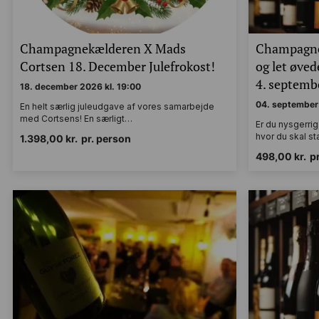
Champagnekælderen X Mads
Champagne
Cortsen 18. December Julefrokost!
og let øve
4. septembe
18. december 2026 kl. 19:00
04. september 
En helt særlig juleudgave af vores samarbejde
med Cortsens! En særligt…
Er du nysgerri
hvor du skal s
1.398,00
kr.
pr. person
498,00
kr.
p