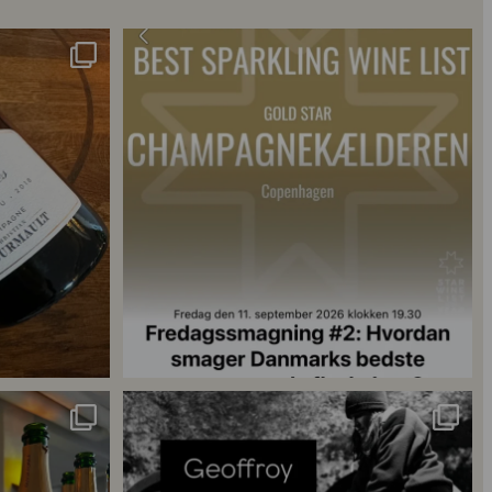
s 2018 🍾
Fredagssmagningerne lever – og de næste er lige
...
18
0
singler for at
...
René Geoffroy er en af Champagnes ældste
...
21
1