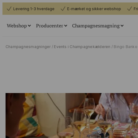
Levering 1-3 hverdage
E-mærket og sikker webshop
Fr
Webshop
Producenter
Champagnesmagning
Champagner
Smagnin
Champagnesmagninger
/
Events i Champagnekælderen
/ Bingo Banko
Alle champagner
Book os
Flyttesalg
Book champagnesmagn
Køb billet
Alle producenter
Den
Book os til din virksomhed eller dit priva
Smagekasser
Tilbehør (glas m.m.)