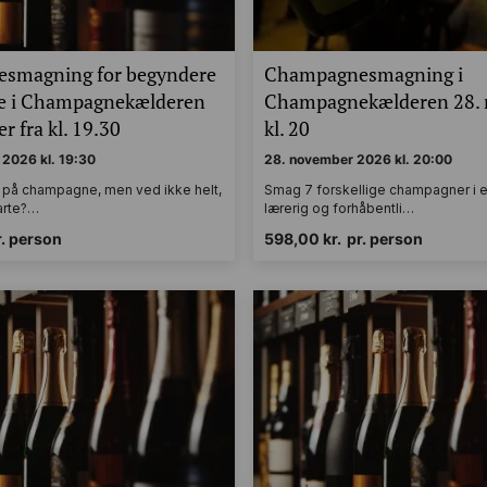
smagning for begyndere
Champagnesmagning i
de i Champagnekælderen
Champagnekælderen 28.
r fra kl. 19.30
kl. 20
2026 kl. 19:30
28. november 2026 kl. 20:00
g på champagne, men ved ikke helt,
Smag 7 forskellige champagner i en
tarte?…
lærerig og forhåbentli…
r. person
598,00
kr.
pr. person