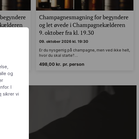
begyndere
Champagnesmagning for begyndere
ekælderen
og let øvede i Champagnekælderen
0
9. oktober fra kl. 19.30
09. oktober 2026 kl. 19:30
 ved ikke helt,
Er du nysgerrig på champagne, men ved ikke helt,
hvor du skal starte?…
498,00
kr.
pr. person
else,
alle og
er
for. I
e
sikrer vi
de priser