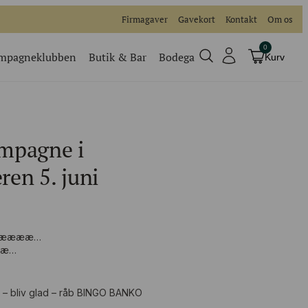
Firmagaver
Gavekort
Kontakt
Om os
0
mpagneklubben
Butik & Bar
Bodega
Kurv
Champagneklubben
Videoer
mpagne i
Køb billet
Traditionel
en 5. juni
Køb billet til vores events
? Nææææ…
ææ…
 – bliv glad – råb BINGO BANKO