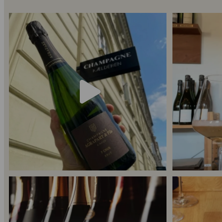
Kun 8 billetter tilbage til vores fredagssmagning
...
Mød Gaspard Broc
56
2
Er du helt ny indenfor champagne, og gerne vil
...
Kan man få f