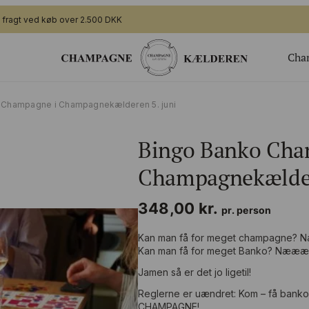
i fragt ved køb over 2.500 DKK
Cha
ger
Gavekort
 Champagne i Champagnekælderen 5. juni
Valgfrit beløb til webshoppen
Bingo Banko Cha
ing
Champagnesmagning for 2
 nye generation
Økologisk
Champagnekælder
te arrangement
Bingo Banko Champagne for 2
348,00
kr.
Valgfrit beløb til bar/butik
pr. person
Kan man få for meget champagne
Kan man få for meget Banko? Nææ
Jamen så er det jo ligetil!
Reglerne er uændret: Kom – få banko
CHAMPAGNE!