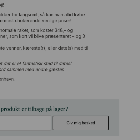
t!
rikker for langsomt, så kan man altid købe
nærmest chokerende venlige priser!
s normale raket, som koster 348,- og
ner, som kort vil blive præsenteret – og 3
te venner, kæreste(r), eller date(s) med til
 det er et fantastisk sted til dates!
bord sammen med andre gæster.
enhavn.
 produkt er tilbage på lager?
Giv mig besked