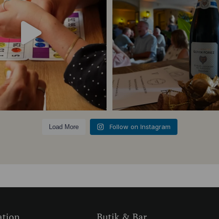
23
0
5
0
Follow on Instagram
Load More
ation
Butik & Bar