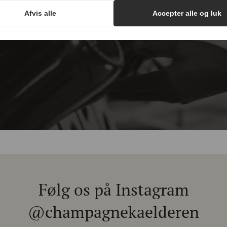
vores nyhedsbrev og modtag eksklusive champagnenyheder, tips o
Afvis alle
Accepter alle og luk
Ved at indsende formularen accepterer du at
modtage SMS og e-mails fra Champagnekælderen
Email
ApS. Afmeld når som helst ved at svare STOP eller
Tilmeld
unsubscribe.
Se vores
Privatlivspolitik
og
Handelsbetingelser.
Tilmeld
Følg os på Instagram
@champagnekaelderen