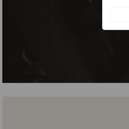
Modtag c
Tilmeld dig 