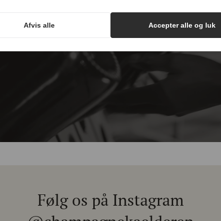
hampagnenyheder, tips og go
Afvis alle
Accepter alle og luk
vores nyhedsbrev og modtag eksklusive champagnenyheder, tips o
Email
Tilmeld
Følg os på Instagram