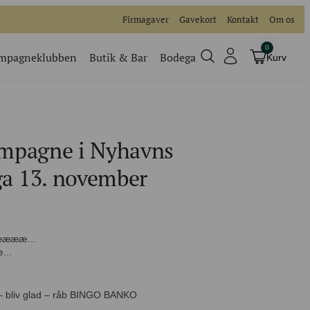
Firmagaver
Gavekort
Kontakt
Om os
0
mpagneklubben
Butik & Bar
Bodega
Kurv
Champagneklubben
Videoer
mpagne i Nyhavns
Køb billet
Traditionel
 13. november
Køb billet til vores events
? Nææææ…
ææ…
 – bliv glad – råb BINGO BANKO