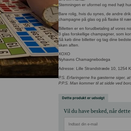
Stemningen er uformel og med højt h
Bare rolig, hvis du synes, de andre d
champagne på glas og på flaske til 
Billetten er en forudbetaling af vore
inkluderer 3 glas forskellige champag
plader.
Så køb dine billetter og tag dine beds
en skøn aften.
XOXO
Nyhavns Chamagnebodega
Adresse: Lille Strandstræde 10, 1254
P.S. Erfaringerne fra gæsterne siger, at
P.P.S. Man kommer til at sidde ved
Dette produkt er udsolgt
Vil du have besked, når dette