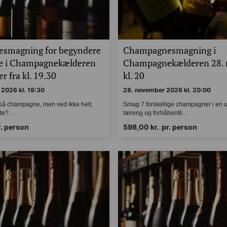
smagning for begyndere
Champagnesmagning i
de i Champagnekælderen
Champagnekælderen 28.
r fra kl. 19.30
kl. 20
2026 kl. 19:30
28. november 2026 kl. 20:00
g på champagne, men ved ikke helt,
Smag 7 forskellige champagner i en
tarte?…
lærerig og forhåbentli…
r. person
598,00
kr.
pr. person