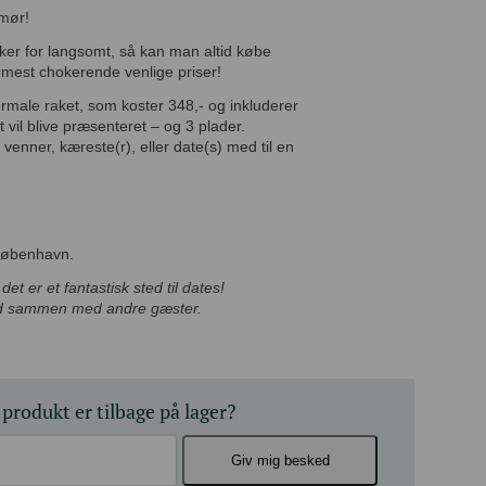
umør!
rikker for langsomt, så kan man altid købe
nærmest chokerende venlige priser!
s normale raket, som koster 348,- og
ner, som kort vil blive præsenteret – og 3
te venner, kæreste(r), eller date(s) med til
 København.
 det er et fantastisk sted til dates!
 bord sammen med andre gæster.
 produkt er tilbage på lager?
Giv mig besked