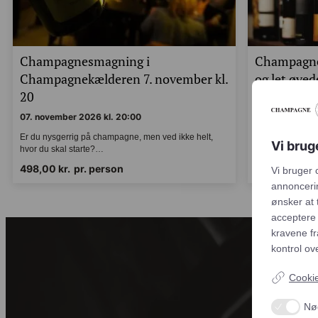
Champagnesmagning i
Champagne
Champagnekælderen 7. november kl.
og let øve
20
11. decembe
07. november 2026 kl. 20:00
11. december 2
Vi brug
Er du nysgerrig på champagne, men ved ikke helt,
Er du nysgerri
hvor du skal starte?…
hvor du skal s
Vi bruger
498,00
kr.
pr. person
498,00
kr.
p
personlig
luk', hvis
cookies d
overenss
gennemsig
Cookie
Nø