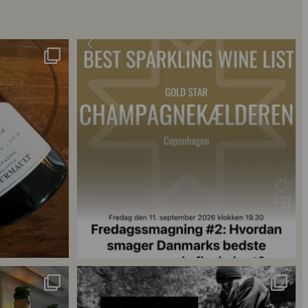
s 2018 🍾
Fredagssmagningerne lever – og de næste er lige
...
18
0
singler for at
...
René Geoffroy er en af Champagnes ældste
...
21
1