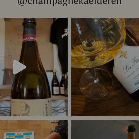
@champagnekaelderen
het 333.F Brut Nature: den du skal
...
Christian Bourmalt, Les Fete
24
4
40
1
or meget champagne? Nææææ…
Kan
Tusind tak til @minglr_netvaerk_for_
man
...