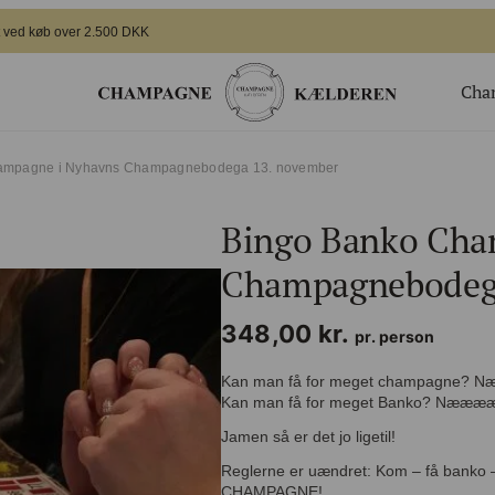
i fragt ved køb over 2.500 DKK
Cha
ger
Gavekort
ko Champagne i Nyhavns Champagnebodega 13. november
Valgfrit beløb til webshoppen
Bingo Banko Cha
ing
Champagnesmagning for 2
 nye generation
Økologisk
Champagnebodega
te arrangement
Bingo Banko Champagne for 2
348,00
kr.
Valgfrit beløb til bar/butik
pr. person
Kan man få for meget champagne
Kan man få for meget Banko? Nææ
Jamen så er det jo ligetil!
Reglerne er uændret: Kom – få banko
CHAMPAGNE!