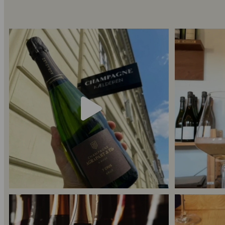
Kun 8 billetter tilbage til vores fredagssmagning
...
Mød Gaspard Broc
53
2
Er du helt ny indenfor champagne, og gerne vil
...
Kan man få f