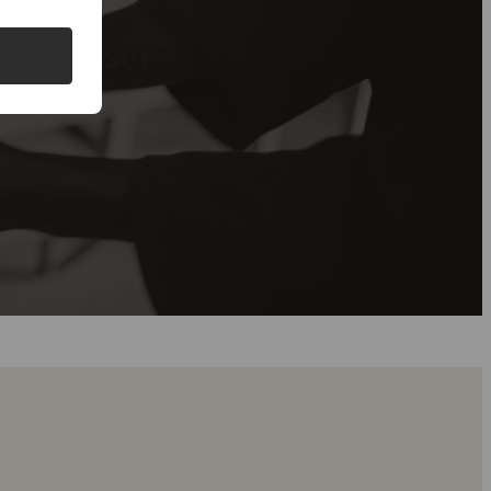
de priser
g gode priser