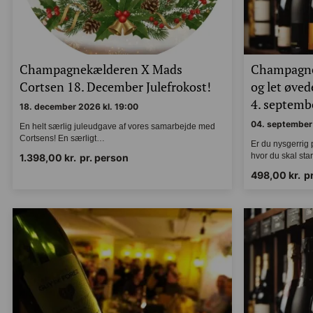
Champagnekælderen X Mads
Champagne
Cortsen 18. December Julefrokost!
og let øve
4. septembe
18. december 2026 kl. 19:00
04. september 
En helt særlig juleudgave af vores samarbejde
med Cortsens! En særligt…
Er du nysgerri
hvor du skal s
1.398,00
kr.
pr. person
498,00
kr.
p