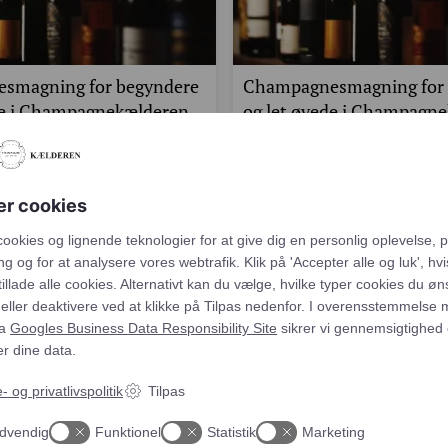
smagning for begyndere
Champagnesmagning for 
de i Champagnekælderen
og let øvede i Champagn
r fra kl. 19.30
13. november fra kl. 19.3
026 kl. 19:30
13. november 2026 kl. 19:30
er cookies
g på champagne, men ved ikke helt,
Er du nysgerrig på champagne, men
tarte?…
hvor du skal starte?…
 cookies og lignende teknologier for at give dig en personlig oplev
r. person
498,00
kr.
pr. person
 annoncering og for at analysere vores webtrafik. Klik på 'Accepter 
 du ønsker at tillade alle cookies. Alternativt kan du vælge, hvilke typ
u ønsker at acceptere eller deaktivere ved at klikke på Tilpas neden
temmelse med kravene fra
Googles Business Data Responsibility Sit
tighed og din kontrol over dine data.
- og privatlivspolitik
Tilpas
dvendig
Funktionel
Statistik
Marketing