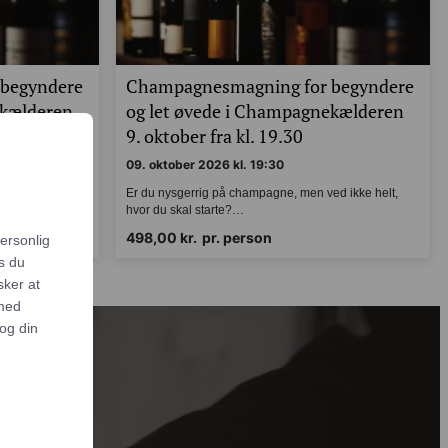
begyndere
Champagnesmagning for begyndere
ekælderen
og let øvede i Champagnekælderen
0
9. oktober fra kl. 19.30
09. oktober 2026 kl. 19:30
 ved ikke helt,
Er du nysgerrig på champagne, men ved ikke helt,
hvor du skal starte?…
else,
498,00
kr.
pr. person
alle og
er
for. I
e
sikrer vi