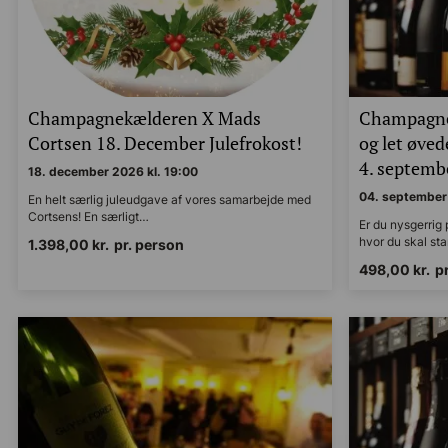
Champagnekælderen X Mads
Champagne
Cortsen 18. December Julefrokost!
og let øve
4. septembe
18. december 2026 kl. 19:00
04. september 
En helt særlig juleudgave af vores samarbejde med
Cortsens! En særligt…
Er du nysgerrig
hvor du skal st
1.398,00
kr.
pr. person
498,00
kr.
p