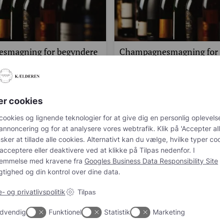
smagning for begyndere
Champagnesmagning for 
de i Champagnekælderen
og let øvede i Champagn
r fra kl. 19.30
13. november fra kl. 19.3
026 kl. 19:30
13. november 2026 kl. 19:30
 på champagne, men ved ikke helt,
Er du nysgerrig på champagne, men ve
er cookies
arte?…
hvor du skal starte?…
r. person
498,00
kr.
pr. person
cookies og lignende teknologier for at give dig en personlig oplevelse, 
g og for at analysere vores webtrafik. Klik på 'Accepter alle og luk', hv
tillade alle cookies. Alternativt kan du vælge, hvilke typer cookies du øn
eller deaktivere ved at klikke på Tilpas nedenfor. I overensstemmelse
ra
Googles Business Data Responsibility Site
sikrer vi gennemsigtighed 
er dine data.
 og privatlivspolitik
Tilpas
dvendig
Funktionel
Statistik
Marketing