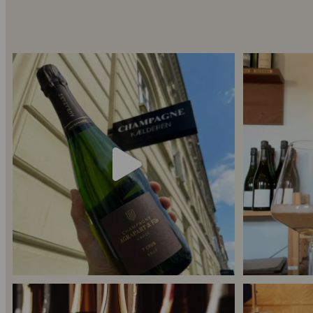
Kun 8 billetter tilbage til vores fredagssmagning
...
Mød Gaspard Bro
54
2
Er du helt ny indenfor champagne, og gerne vil
...
Kan man få for