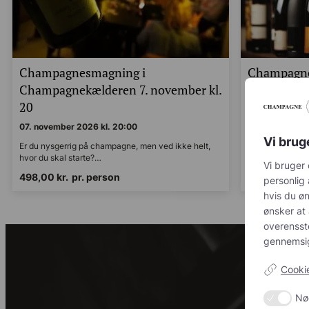
Champagnesmagning i
Champagne
Champagnekælderen 7. november kl.
og let øve
20
11. decembe
07. november 2026 kl. 20:00
11. december 2
Er du nysgerrig på champagne, men ved ikke helt,
Er du nysgerrig
Vi brug
hvor du skal starte?…
hvor du skal st
498,00
kr.
pr. person
498,00
kr.
p
Vi bruger 
annoncerin
ønsker at 
acceptere 
kravene f
kontrol ov
Cookie-
Nø