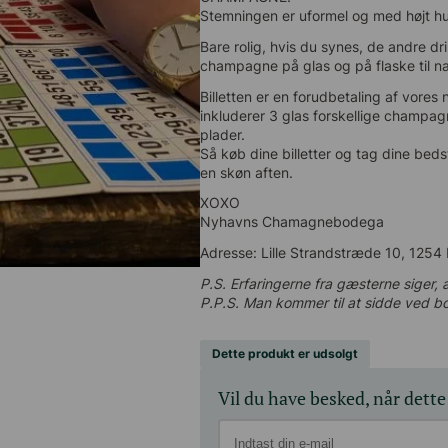
Stemningen er uformel og med højt hu
Bare rolig, hvis du synes, de andre dri
champagne på glas og på flaske til næ
Billetten er en forudbetaling af vores 
3 glas forskellige champagner, som kort
Så køb dine billetter og tag dine bedste
skøn aften.
XOXO
Nyhavns Chamagnebodega
Adresse: Lille Strandstræde 10, 1254
P.S. Erfaringerne fra gæsterne siger, at 
P.P.S. Man kommer til at sidde ved b
Dette produkt er udsolgt
Vil du have besked, når dette