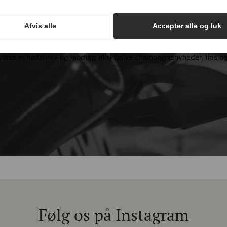
hampagnenyheder, tips og go
Afvis alle
Accepter alle og luk
g vores nyhedsbrev og modtag eksklusive champagnenyheder, tips og 
Følg os på Instagram