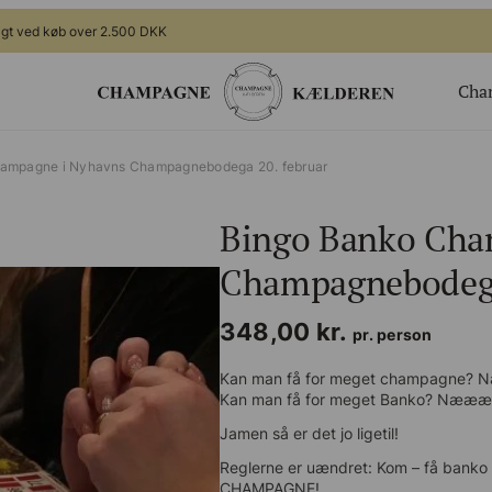
gt ved køb over 2.500 DKK
Cha
ger
Gavekort
ampagne i Nyhavns Champagnebodega 20. februar
Valgfrit beløb til webshoppen
Bingo Banko Cha
ing
Champagnesmagning for 2
 nye generation
Økologisk
Champagnebodega
te arrangement
Bingo Banko Champagne for 2
348,00
kr.
Valgfrit beløb til bar/butik
pr. person
Kan man få for meget champagne?
Kan man få for meget Banko? Nææ
Jamen så er det jo ligetil!
Reglerne er uændret: Kom – få banko 
CHAMPAGNE!