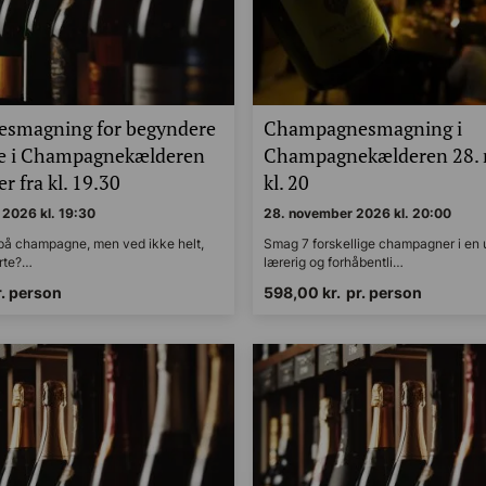
smagning for begyndere
Champagnesmagning i
de i Champagnekælderen
Champagnekælderen 28.
r fra kl. 19.30
kl. 20
2026 kl. 19:30
28. november 2026 kl. 20:00
 på champagne, men ved ikke helt,
Smag 7 forskellige champagner i en uh
arte?…
lærerig og forhåbentli…
r. person
598,00
kr.
pr. person