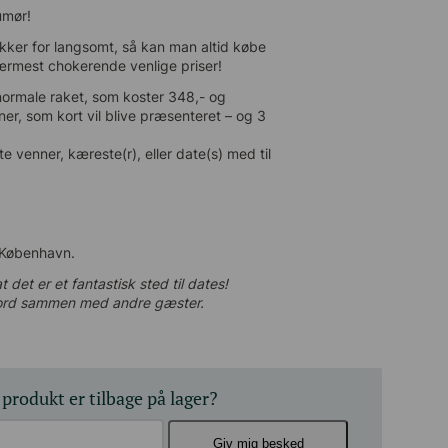
mør!
kker for langsomt, så kan man altid købe
rmest chokerende venlige priser!
normale raket, som koster 348,- og inkluderer
 vil blive præsenteret – og 3 plader.
 venner, kæreste(r), eller date(s) med til en
 København.
det er et fantastisk sted til dates!
ord sammen med andre gæster.
 produkt er tilbage på lager?
Giv mig besked