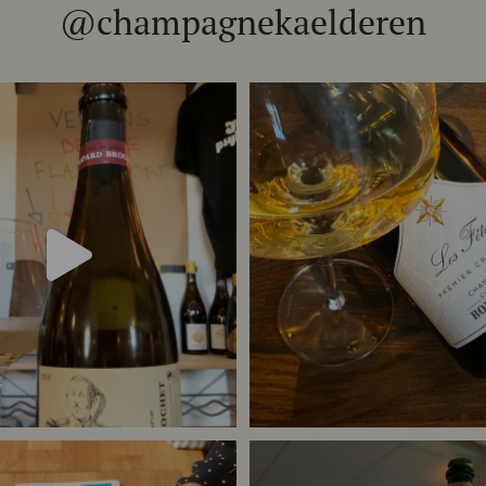
@champagnekaelderen
chet 333.F Brut Nature: den du skal
...
Christian Bourmalt, Les Fetes
24
4
40
1
 meget champagne? Nææææ…
Kan man
...
Tusind tak til @minglr_netvaerk_for_