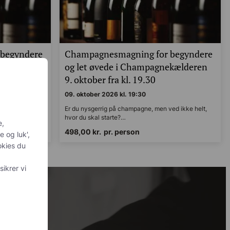
begyndere
Champagnesmagning for begyndere
ekælderen
og let øvede i Champagnekælderen
0
9. oktober fra kl. 19.30
09. oktober 2026 kl. 19:30
d ikke helt,
Er du nysgerrig på champagne, men ved ikke helt,
hvor du skal starte?…
498,00
kr.
pr. person
personlig
is du
sker at
 med
og din