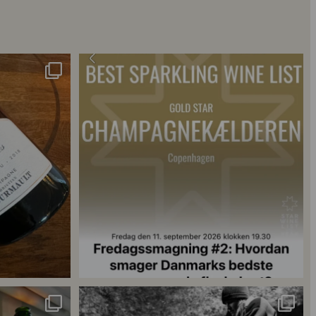
 2018 🍾
Fredagssmagningerne lever – og de næste er lige
...
18
0
singler for at
...
René Geoffroy er en af Champagnes ældste
...
21
1