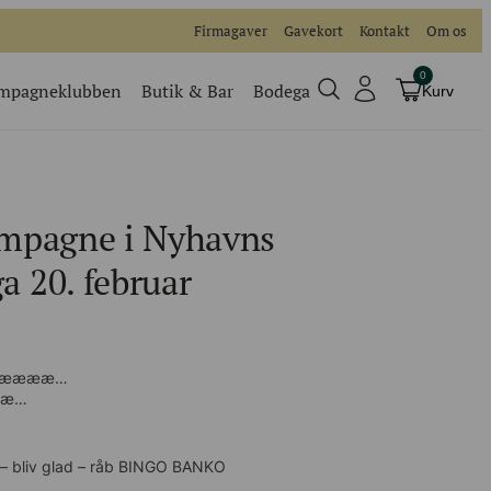
Firmagaver
Gavekort
Kontakt
Om os
0
mpagneklubben
Butik & Bar
Bodega
Kurv
Champagneklubben
Videoer
mpagne i Nyhavns
Køb billet
Traditionel
 20. februar
Køb billet til vores events
 Nææææ…
ææ…
– bliv glad – råb BINGO BANKO