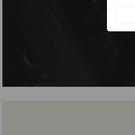
Modtag c
Tilmeld dig 