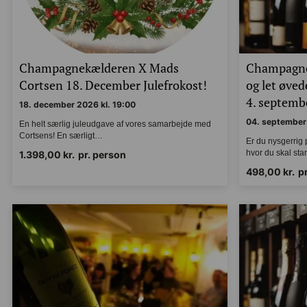
Champagnekælderen X Mads
Champagne
Cortsen 18. December Julefrokost!
og let øve
4. septembe
18. december 2026 kl. 19:00
04. september 
En helt særlig juleudgave af vores samarbejde
med Cortsens! En særligt…
Er du nysgerri
hvor du skal s
1.398,00
kr.
pr. person
498,00
kr.
p