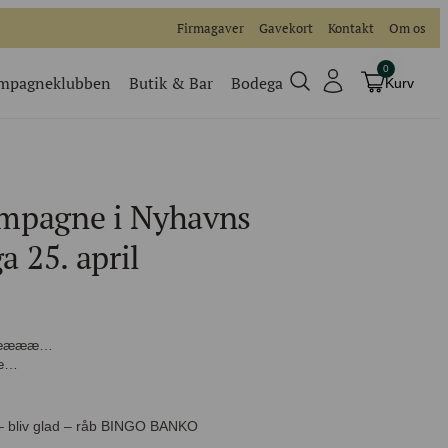
Firmagaver
Gavekort
Kontakt
Om os
0
mpagneklubben
Butik & Bar
Bodega
Kurv
Champagneklubben
Videoer
mpagne i Nyhavns
Køb billet
Traditionel
 25. april
Køb billet til vores events
? Nææææ…
ææ…
 – bliv glad – råb BINGO BANKO