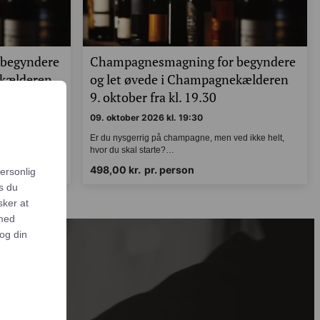
begyndere
Champagnesmagning for begyndere
ekælderen
og let øvede i Champagnekælderen
0
9. oktober fra kl. 19.30
09. oktober 2026 kl. 19:30
 ved ikke helt,
Er du nysgerrig på champagne, men ved ikke helt,
hvor du skal starte?…
else,
498,00
kr.
pr. person
alle og
er
for. I
e
sikrer vi