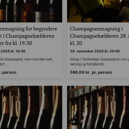
smagning for begyndere
Champagnesmagning i
de i Champagnekælderen
Champagnekælderen 28.
r fra kl. 19.30
kl. 20
2026 kl. 19:30
28. november 2026 kl. 20:00
g på champagne, men ved ikke helt,
Smag 7 forskellige champagner i en
tarte?…
lærerig og forhåbentli…
r. person
598,00
kr.
pr. person