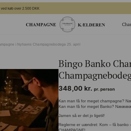
i fragt ved køb over 2.500 DKK
Cha
ger
Gavekort
o Champagne i Nyhavns Champagnebodega 25. april
Valgfrit beløb til webshoppen
Bingo Banko Cha
ing
Champagnesmagning for 2
 nye generation
Økologisk
Champagnebodega
te arrangement
Bingo Banko Champagne for 2
348,00
kr.
Valgfrit beløb til bar/butik
pr. person
Kan man få for meget champagne
Kan man få for meget Banko? Nææ
Jamen så er det jo ligetil!
Reglerne er uændret: Kom – få banko
CHAMPAGNE!