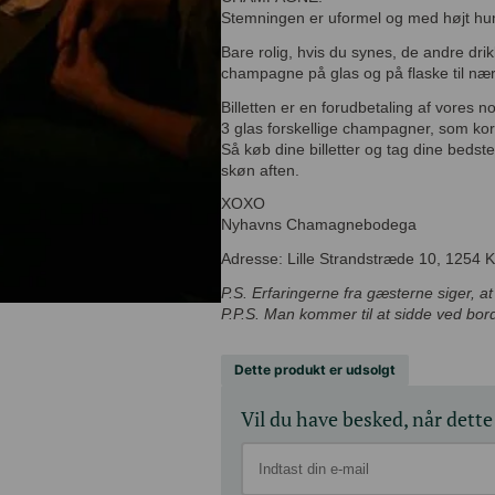
Stemningen er uformel og med højt h
Bare rolig, hvis du synes, de andre d
champagne på glas og på flaske til 
Billetten er en forudbetaling af vore
inkluderer 3 glas forskellige champag
plader.
Så køb dine billetter og tag dine beds
en skøn aften.
XOXO
Nyhavns Chamagnebodega
Adresse: Lille Strandstræde 10, 1254
P.S. Erfaringerne fra gæsterne siger, at
P.P.S. Man kommer til at sidde ved
Dette produkt er udsolgt
Vil du have besked, når dette