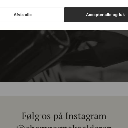
hampagnenyheder, tips og go
Ved at indsende formularen accepterer du at
Afvis alle
Accepter alle og luk
vores nyhedsbrev og modtag eksklusive champagnenyheder, tips o
modtage SMS og e-mails fra Champagnekælderen
ApS. Afmeld når som helst ved at svare STOP eller
unsubscribe.
Email
Se vores
Privatlivspolitik
og
Handelsbetingelser.
Tilmeld
Tilmeld
Følg os på Instagram