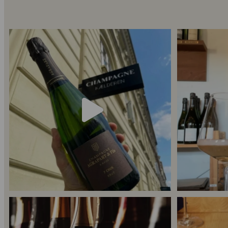
Kun 8 billetter tilbage til vores fredagssmagning
...
Mød Gaspard Broc
53
2
Er du helt ny indenfor champagne, og gerne vil
...
Kan man få f