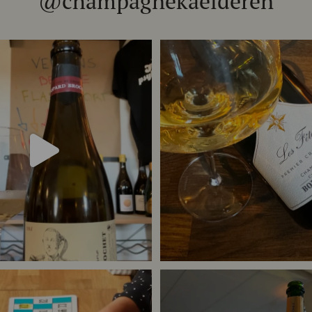
@champagnekaelderen
het 333.F Brut Nature: den du skal
...
Christian Bourmalt, Les Fete
24
4
40
1
or meget champagne? Nææææ…
Kan
Tusind tak til @minglr_netvaerk_for_
man
...