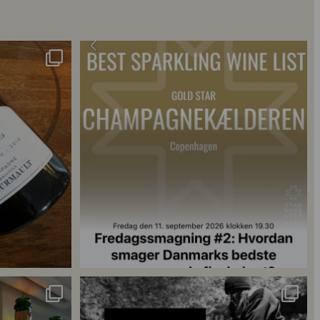
s 2018 🍾
Fredagssmagningerne lever – og de næste er lige
...
18
0
singler for at
...
René Geoffroy er en af Champagnes ældste
...
21
1