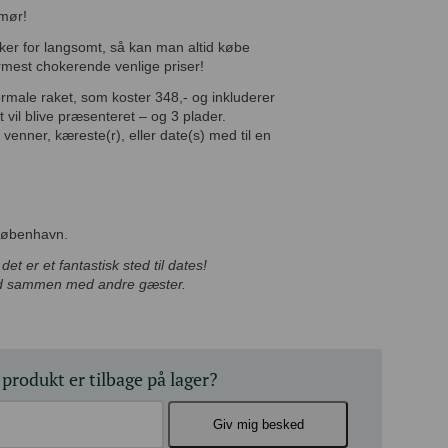
umør!
rikker for langsomt, så kan man altid købe
nærmest chokerende venlige priser!
s normale raket, som koster 348,- og
ner, som kort vil blive præsenteret – og 3
te venner, kæreste(r), eller date(s) med til
 København.
 det er et fantastisk sted til dates!
 bord sammen med andre gæster.
 produkt er tilbage på lager?
Giv mig besked