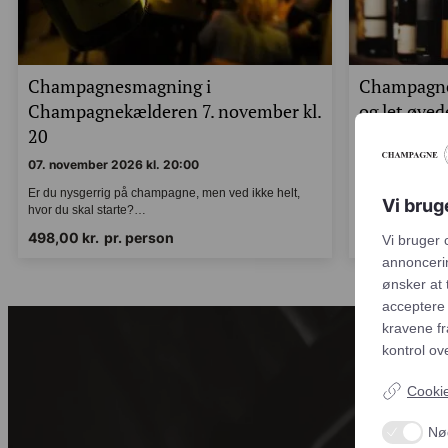
Champagnesmagning i
Champagne
Champagnekælderen 7. november kl.
og let øve
20
11. decembe
07. november 2026 kl. 20:00
11. december 2
Vi brug
Er du nysgerrig på champagne, men ved ikke helt,
Er du nysgerri
hvor du skal starte?…
hvor du skal s
Vi bruger
498,00
kr.
pr. person
498,00
kr.
p
personlig
luk', hvis
cookies d
overenss
gennemsig
Cookie
Nø