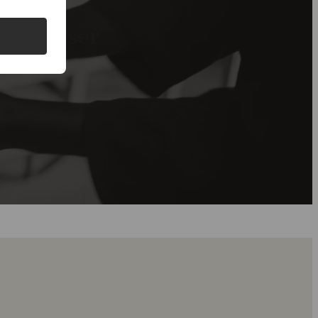
de priser
g gode priser