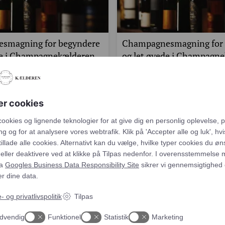
smagning for begyndere
Champagnesmagning for 
de i Champagnekælderen
og let øvede i Champagn
r fra kl. 19.30
13. november fra kl. 19.3
026 kl. 19:30
13. november 2026 kl. 19:30
er cookies
g på champagne, men ved ikke helt,
Er du nysgerrig på champagne, men
Få en rabatkode på
100 kroner
tarte?…
hvor du skal starte?…
 cookies og lignende teknologier for at give dig en personlig oplev
r. person
498,00
kr.
pr. person
 annoncering og for at analysere vores webtrafik. Klik på 'Accepter 
Tilmeld dig vores nyhedsbrev og modtag champagnenyheder,
 du ønsker at tillade alle cookies. Alternativt kan du vælge, hvilke typ
tips og gode priser
u ønsker at acceptere eller deaktivere ved at klikke på Tilpas neden
temmelse med kravene fra
Googles Business Data Responsibility Sit
tighed og din kontrol over dine data.
- og privatlivspolitik
Tilpas
dvendig
Funktionel
Statistik
Marketing