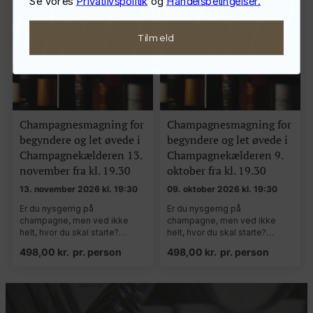
Se vores
Privatlivspolitik
og
Handelsbetingelser.
Tilmeld
Champagnesmagning for
Champagnesmagning for
begyndere og let øvede i
begyndere og let øvede i
Champagnekælderen 13.
Champagnekælderen 9.
november fra kl. 19.30
oktober fra kl. 19.30
13. november 2026 kl. 19:30
09. oktober 2026 kl. 19:30
Er du nysgerrig på
Er du nysgerrig på
champagne, men ved ikke
champagne, men ved ikke
helt, hvor du skal starte?…
helt, hvor du skal starte?…
498,00
kr.
pr. person
498,00
kr.
pr. person