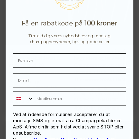
Få en rabatkode på
100 kroner
Tilmeld dig vores nyhedsbrev og modtag
champagnenyheder, tips og gode priser
Champagnesmagning i
Champagnesmagning for
Champagnekælderen 7.
begyndere og let øvede i
november kl. 20
Champagnekælderen 11.
december fra kl. 19.30
07. november 2026 kl. 20:00
11. december 2026 kl. 19:30
Er du nysgerrig på
champagne, men ved ikke
Er du nysgerrig på
helt, hvor du skal starte?…
Mobilnummer
champagne, men ved ikke
helt, hvor du skal starte?…
498,00
kr.
pr. person
498,00
kr.
pr. person
Ved at indsende formularen accepterer du at
modtage SMS og e-mails fra Champagnekælderen
ApS. Afmeld når som helst ved at svare STOP eller
unsubscribe.