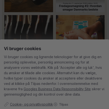
Er du helt ny indenfor champagne,
Kan man få for meget
og gerne vil
...
champagne? Nææææ…
Kan
44
1
man
...
25
4
18
0
Vi bruger cookies
Vi bruger cookies og lignende teknologier for at give dig en
personlig oplevelse, personlig annoncering og for at
analysere vores webtrafik. Klik på 'Accepter alle og luk', hvis
Tusind tak til
René Geoffroy er en af
du ønsker at tillade alle cookies. Alternativt kan du vælge,
@minglr_netvaerk_for_singler for
Champagnes ældste
...
14
0
hvilke typer cookies du ønsker at acceptere eller deaktivere
at
...
21
1
ved at klikke på Tilpas nedenfor. I overensstemmelse med
kravene fra
Googles Business Data Responsibility Site
sikrer vi
gennemsigtighed og din kontrol over dine data.
Cookie- og privatlivspolitik
Tilpas
5
0
23
0