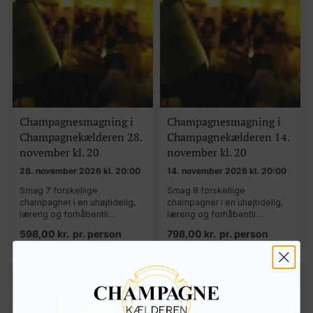
Champagnesmagning i
Champagnesmagning i
Champagnekælderen 28.
Champagnekælderen 14.
november kl. 20
november kl. 20
28. november 2026 kl. 20:00
14. november 2026 kl. 20:00
Smag 7 forskellige
Smag 8 forskellige
champagner i en uhøjtidelig,
champagner i en uhøjtidelig,
lærerig og forhåbentli…
lærerig og forhåbentli…
598,00
kr.
pr. person
798,00
kr.
pr. person