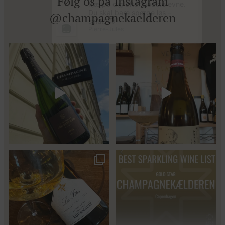
Følg os på Instagram
@champagnekaelderen
Kun 8 billetter tilbage til vores
Mød Gaspard Brochet 333.F Brut
fredagssmagning
...
Nature: den du skal
...
57
2
Christian Bourmalt, Les Fetes
Fredagssmagningerne lever – og
2018 🍾
de næste er lige
...