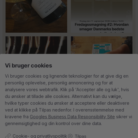
Er du helt ny indenfor champagne,
Kan man få for meget
og gerne vil
...
champagne? Nææææ…
Kan
40
1
man
...
24
4
Vi bruger cookies
18
0
Vi bruger cookies og lignende teknologier for at give dig en
personlig oplevelse, personlig annoncering og for at
analysere vores webtrafik. Klik på 'Accepter alle og luk', hvis
du ønsker at tillade alle cookies. Alternativt kan du vælge,
hvilke typer cookies du ønsker at acceptere eller deaktivere
Tusind tak til
René Geoffroy er en af
ved at klikke på Tilpas nedenfor. I overensstemmelse med
@minglr_netvaerk_for_singler for
Champagnes ældste
...
14
0
kravene fra
Googles Business Data Responsibility Site
sikrer vi
at
...
21
1
gennemsigtighed og din kontrol over dine data.
Cookie- og privatlivspolitik
Tilpas