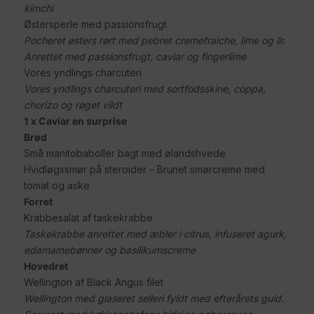
kimchi
Østersperle med passionsfrugt
Pocheret østers rørt med pebret cremefraiche, lime og lir.
Anrettet med passionsfrugt, caviar og fingerlime
Vores yndlings charcuteri
Vores yndlings charcuteri med sortfodsskine, coppa,
chorizo og røget vildt
1 x Caviar en surprise
Brød
Små manitobaboller bagt med ølandshvede
Hvidløgssmør på steroider – Brunet smørcreme med
tomat og aske
Forret
Krabbesalat af taskekrabbe
Taskekrabbe anrettet med æbler i citrus, infuseret agurk,
edamamebønner og basilikumscreme
Hovedret
Wellington af Black Angus filet
Wellington med glaseret selleri fyldt med efterårets guld.