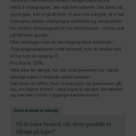
Serveret med køkkenchefens hidsige pebersauce
Hertil 4 champagner, der matcher retterne. Det bliver ret
sjove glas, kan vi godt love. Vi skal nok udnytte, at vi har
Danmarks største champagne sortiment og vandt prisen
for bedste champagnekort hos StarWineList…vinens svar
på Michelin guiden.
Efter middagen kan du selvfølgelig blive siddende i
Champagnekælderen indtil lukketid, hvis du ønsker det.
Vi har kun én seating 🙂
Pris blot kr. 1398,-
Vent ikke for længe, for alle arrangementer har været
udsolgt siden vi startede sidste sommer.
Det bliver en aften, hvor champagne og gastronomi går
op i en højere enhed – med plads til nørderi, forkælelse
og nærvær i vores hyggelige kælderunivers.
Dette produkt er udsolgt
Vil du have besked, når dette produkt er
tilbage på lager?