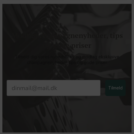
Modtag champagnenyheder, tips
og gode priser
Tilmeld dig vores nyhedsbrev og modtag eksklusive
champagnenyheder, tips og gode priser
Email
Tilmeld