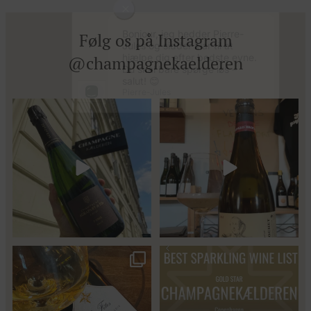
Følg os på Instagram
@champagnekaelderen
Kun 8 billetter tilbage til vores
Mød Gaspard Brochet 333.F Brut
fredagssmagning
...
Nature: den du skal
...
53
2
Christian Bourmalt, Les Fetes
Fredagssmagningerne lever – og
2018 🍾
de næste er lige
...