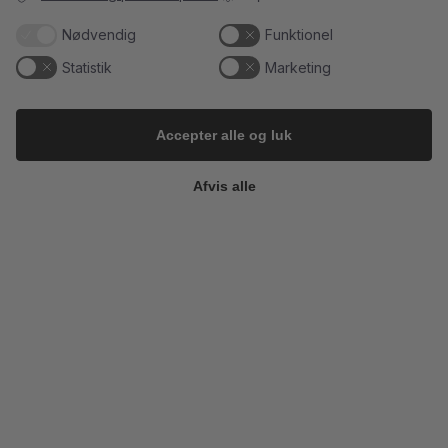
Nødvendig
Funktionel
5
0
23
0
Statistik
Marketing
Follow on Instagram
Load More
Accepter alle og luk
Afvis alle
Kundeservice
Du kan kontakte os her:
info@champagnekaelderen.dk
Vi bestræber os på at svare inden for 24 timer på hverdage.
Information