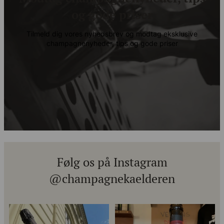
og gode priser
Tilmeld dig vores nyhedsbrev og modtag eksklusive
champagnenyheder, tips og gode priser
Følg os på Instagram
@champagnekaelderen
Kun 8 billetter tilbage til vores
Mød Gaspard Brochet 333.F Brut
fredagssmagning
...
Nature: den du skal
...