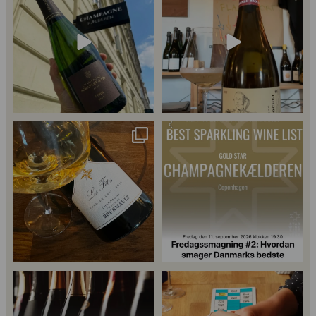
57
2
Christian Bourmalt, Les Fetes 2018
Fredagssmagningerne lever – og de
🍾
næste er lige
...
Er du helt ny indenfor champagne,
Kan man få for meget champagne?
44
1
og gerne vil
...
Nææææ…
Kan man
...