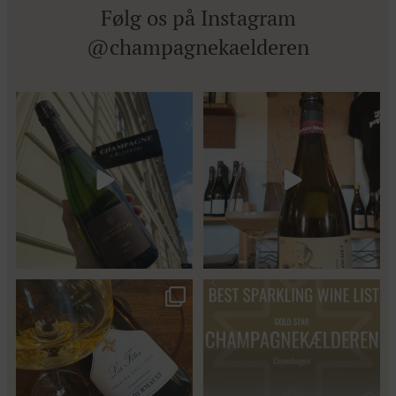
Følg os på Instagram
@champagnekaelderen
Kun 8 billetter tilbage til vores
Mød Gaspard Brochet 333.F Brut
fredagssmagning
...
Nature: den du skal
...
57
2
Christian Bourmalt, Les Fetes
Fredagssmagningerne lever – og
2018 🍾
de næste er lige
...