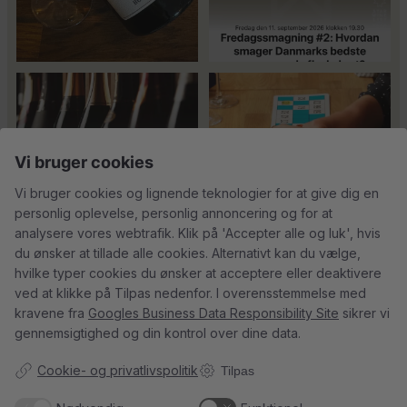
Er du helt ny indenfor champagne,
Kan man få for meget
og gerne vil
...
champagne? Nææææ…
Kan
44
1
man
...
25
4
Vi bruger cookies
18
0
Vi bruger cookies og lignende teknologier for at give dig en
personlig oplevelse, personlig annoncering og for at
analysere vores webtrafik. Klik på 'Accepter alle og luk', hvis
du ønsker at tillade alle cookies. Alternativt kan du vælge,
hvilke typer cookies du ønsker at acceptere eller deaktivere
Tusind tak til
René Geoffroy er en af
ved at klikke på Tilpas nedenfor. I overensstemmelse med
@minglr_netvaerk_for_singler for
Champagnes ældste
...
14
0
at
...
kravene fra
Googles Business Data Responsibility Site
sikrer vi
21
1
gennemsigtighed og din kontrol over dine data.
Cookie- og privatlivspolitik
Tilpas