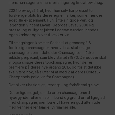
mens hun suger alle hans erfaringer og knowhow til sig.
2024 blev også året, hvor hun selv har presset to
forskellige plots fra deres egne marker, som er hendes
eget lille eksperiment. Hun lånte sin gode ven, og
legenden Vincent Lavals, Georges Laval, 2000 kg.
presse, og nu ligger juicen i egetræstønder i hendes
egen kælder og bliver til lækker vin.
Til smagningen kommer Sacha til at gennemgå 6
forskellige champagner, hvor vi bl.a. skal smage
champagne, som indeholder Champagnes, måske,
ældste perpetuel, som blev startet i 1970. Derudover skal
vi også smage deres topchampagne, hvor der er
premiere på deres nye årgang 2015, og for at det ikke
skal være nok, så slutter vi af med 2 af deres Côteaux
Champenois (stille vin fra Champagne).
Det bliver uhøjtideligt, lærerigt – og forhåbentlig sjovt.
Det er lige meget, om du er en champagnenørd,
nybegynder eller en som i bund og grund er ret ligeglad
med champagne, men bare vil have en god aften ude
med venner eller familie. Vi rummer alle.