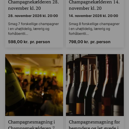
Champagnekælderen 28.
Champagnekælderen 14.
november kl. 20
november kl. 20
28. november 2026 kl. 20:00
14. november 2026 kl. 20:00
Smag 7 forskellige champagner
Smag 8 forskellige champagner
i en uhøjtidelig, lærerig og
i en uhøjtidelig, lærerig og
forhåbentli…
forhåbentli…
598,00
kr.
pr. person
798,00
kr.
pr. person
Champagnesmagning i
Champagnesmagning for
Champagnekælderen 7.
begyndere og let øvede i