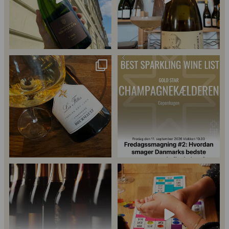
57
2
Christian Bourmalt, Les Fetes 2018
Fredagssmagningerne lever – og de
🍾
næste er lige
...
Er du helt ny indenfor champagne,
Kan man få for meget champagne?
44
1
og gerne vil
...
Nææææ…
Kan man
...
25
4
18
0