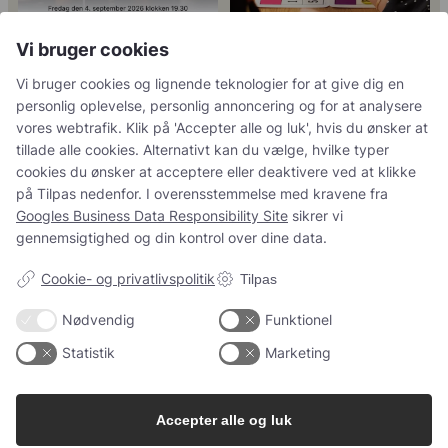
Vi bruger cookies
Vi bruger cookies og lignende teknologier for at give dig en
Tusind tak til
René Geoffroy er en af
personlig oplevelse, personlig annoncering og for at analysere
@minglr_netvaerk_for_singler for
Champagnes ældste
...
14
0
vores webtrafik. Klik på 'Accepter alle og luk', hvis du ønsker at
at
...
21
1
tillade alle cookies. Alternativt kan du vælge, hvilke typer
cookies du ønsker at acceptere eller deaktivere ved at klikke
på Tilpas nedenfor. I overensstemmelse med kravene fra
Googles Business Data Responsibility Site
sikrer vi
5
0
gennemsigtighed og din kontrol over dine data.
23
0
Cookie- og privatlivspolitik
Tilpas
Follow on Instagram
Load More
Nødvendig
Funktionel
Statistik
Marketing
Accepter alle og luk
Kundeservice