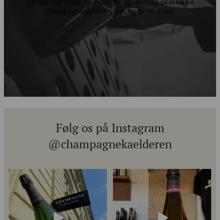
Tilmeld dig vores nyhedsbrev og modtag eksklusive
champagnenyheder, tips og gode priser
Følg os på Instagram
@champagnekaelderen
Kun 8 billetter tilbage til vores
Mød Gaspard Brochet 333.F Brut
fredagssmagning
...
Nature: den du skal
...