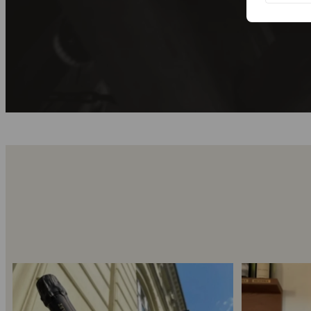
Kun 8 billetter tilbage til vores fredagssmagning
...
Mød Gaspard Bro