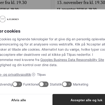
r fra kl. 19.30
13. november fra kl. 19.3
026 kl. 19:30
13. november 2026 kl. 19:30
 på champagne, men ved ikke helt,
Er du nysgerrig på champagne, men ve
arte?…
hvor du skal starte?…
r. person
498,00
kr.
pr. person
er cookies
cookies og lignende teknologier for at give dig en personlig oplevelse, 
g og for at analysere vores webtrafik. Klik på 'Accepter alle og luk', hv
tillade alle cookies. Alternativt kan du vælge, hvilke typer cookies du øn
eller deaktivere ved at klikke på Tilpas nedenfor. I overensstemmelse
ra
Googles Business Data Responsibility Site
sikrer vi gennemsigtighed 
er dine data.
 og privatlivspolitik
Tilpas
dvendig
Funktionel
Statistik
Marketing
hampagnenyheder, tips og go
g vores nyhedsbrev og modtag eksklusive champagnenyheder, tips og 
Afvis alle
Accepter alle og luk