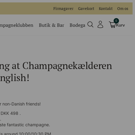
Firmagaver
Gavekort
Kontakt
Om os
0
mpagneklubben
Butik & Bar
Bodega
Kurv
Champagneklubben
Videoer
ng at Champagnekælderen
Køb billet
Traditionel
nglish!
Køb billet til vores events
r non-Danish friends!
DKK 498 .
te fantastic champagne.
s around 10:00/10:30 PM.