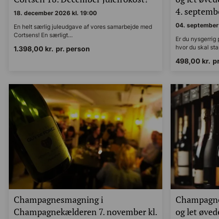
4. septembe
18. december 2026 kl. 19:00
04. september 
En helt særlig juleudgave af vores samarbejde med
Cortsens! En særligt…
Er du nysgerrig
hvor du skal st
1.398,00
kr.
pr. person
498,00
kr.
p
Champagnesmagning i
Champagne
Champagnekælderen 7. november kl.
og let øve