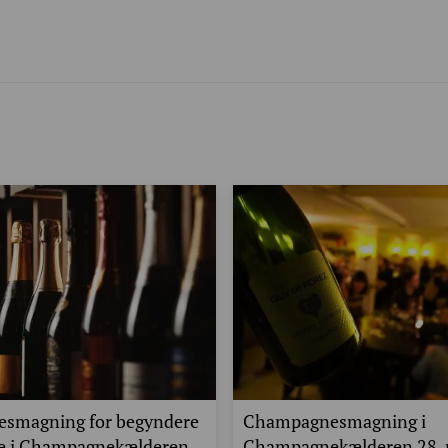
smagning for begyndere
Champagnesmagning i
de i Champagnekælderen
Champagnekælderen 28.