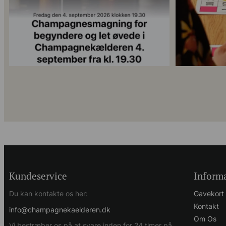
Kundeservice
Inform
Du kan kontakte os her:
Gavekort
Kontakt
info@champagnekaelderen.dk
Om Os
Vi bestræber os på at svare inden for 24 timer på