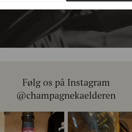
Følg os på Instagram
@champagnekaelderen
chet 333.F Brut Nature: den du skal
...
Christian Bourmalt, Les Fetes