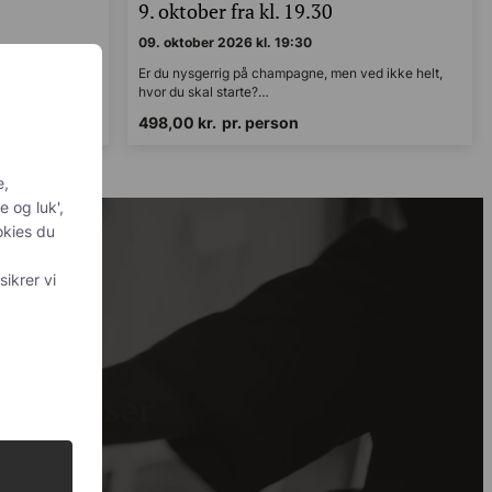
0
9. oktober fra kl. 19.30
09. oktober 2026 kl. 19:30
d ikke helt,
Er du nysgerrig på champagne, men ved ikke helt,
hvor du skal starte?…
498,00
kr.
pr. person
personlig
is du
sker at
 med
og din
de priser
gode priser