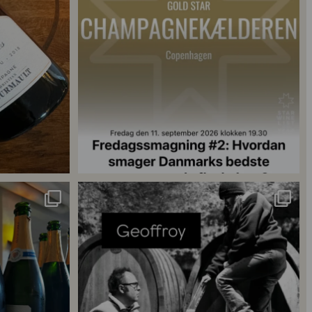
18
0
singler for at
...
René Geoffroy er en af Champagnes ældste
...
21
1