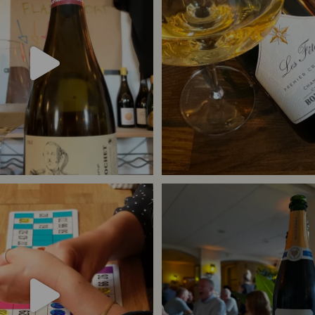
24
4
43
1
 meget champagne? Nææææ…
Kan man
...
Tusind tak til @minglr_netvaerk_for_
23
0