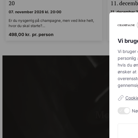
20
11. decembe
07. november 2026 kl. 20:00
11. december 2
Er du nysgerrig på champagne, men ved ikke helt,
Er du nysgerrig
hvor du skal starte?…
hvor du skal st
498,00
kr.
pr. person
498,00
kr.
p
Vi brug
Vi bruger 
annoncerin
ønsker at 
acceptere 
kravene f
kontrol ov
Cookie-
Nø
Modtag c
Tilmeld di