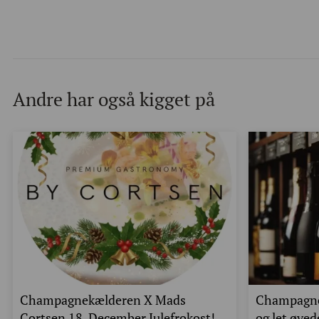
Andre har også kigget på
Champagnekælderen X Mads
Champagne
Cortsen 18. December Julefrokost!
og let øve