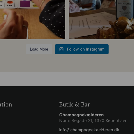
5
0
Follow on Instagram
Load More
ation
Butik & Bar
Champagnekælderen
Nørre Søgade 21, 1370 København
info@champagnekaelderen.dk