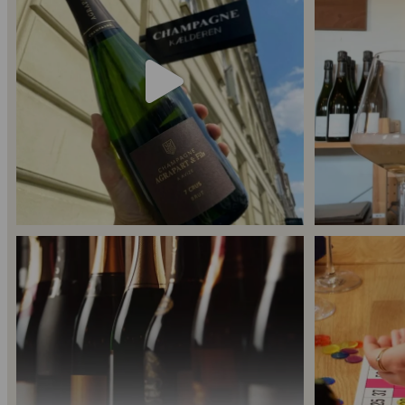
56
2
Er du helt ny indenfor champagne, og gerne vil
...
Kan man få for
14
0