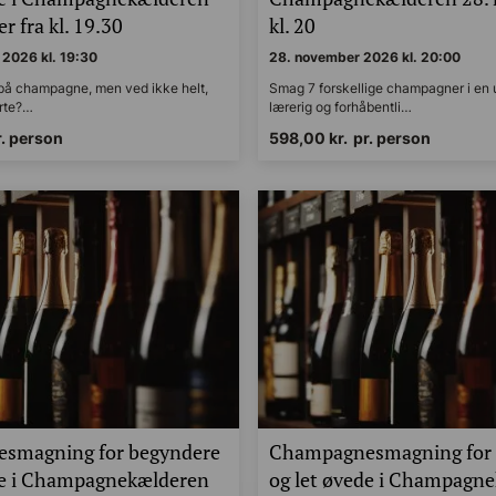
r fra kl. 19.30
kl. 20
2026 kl. 19:30
28. november 2026 kl. 20:00
 på champagne, men ved ikke helt,
Smag 7 forskellige champagner i en uh
arte?…
lærerig og forhåbentli…
r. person
598,00
kr.
pr. person
smagning for begyndere
Champagnesmagning for 
de i Champagnekælderen
og let øvede i Champagn