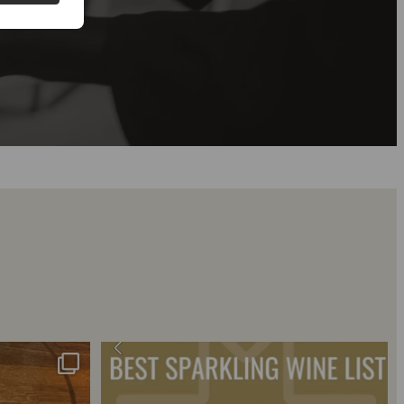
 2018 🍾
Fredagssmagningerne lever – og de næste er lige
...