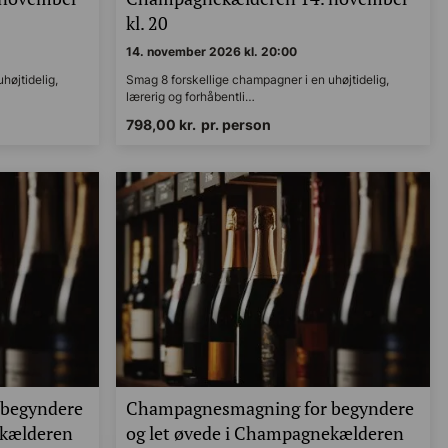
kl. 20
14. november 2026 kl. 20:00
øjtidelig,
Smag 8 forskellige champagner i en uhøjtidelig,
lærerig og forhåbentli…
798,00
kr.
pr. person
begyndere
Champagnesmagning for begyndere
ekælderen
og let øvede i Champagnekælderen