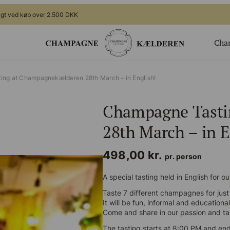
gt ved køb over 2.500 DKK
Cha
ger
Gavekort
ng at Champagnekælderen 28th March – in English!
Valgfrit beløb til webshoppen
Champagne Tasti
ing
Champagnesmagning for 2
 nye generation
Økologisk
28th March – in E
te arrangement
Bingo Banko Champagne for 2
498,00
kr.
Valgfrit beløb til bar/butik
pr. person
A special tasting held in English for ou
Taste 7 different champagnes for just 
It will be fun, informal and educational.
Come and share in our passion and tas
The tasting starts at 8:00 PM and end