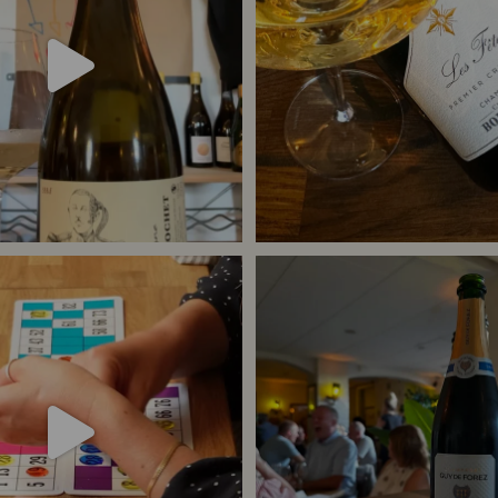
24
4
40
1
 meget champagne? Nææææ…
Kan man
...
Tusind tak til @minglr_netvaerk_for_
23
0