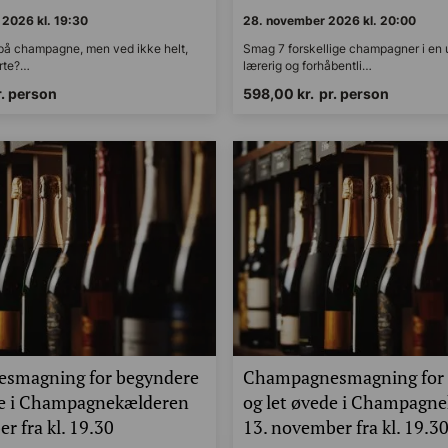
2026 kl. 19:30
28. november 2026 kl. 20:00
 på champagne, men ved ikke helt,
Smag 7 forskellige champagner i en uh
arte?…
lærerig og forhåbentli…
r. person
598,00
kr.
pr. person
smagning for begyndere
Champagnesmagning for 
de i Champagnekælderen
og let øvede i Champagn
r fra kl. 19.30
13. november fra kl. 19.3