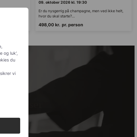
09. oktober 2026 kl. 19:30
d ikke helt,
Er du nysgerrig på champagne, men ved ikke helt,
hvor du skal starte?…
498,00
kr.
pr. person
personlig
is du
sker at
 med
og din
de priser
gode priser