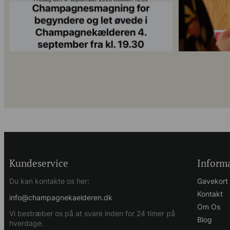
Kundeservice
Inform
Du kan kontakte os her:
Gavekort
Kontakt
info@champagnekaelderen.dk
Om Os
Vi bestræber os på at svare inden for 24 timer på
Blog
hverdage.