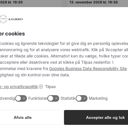
026 kl. 19:30
13. november 2026 kl. 19:30
 på champagne, men ved ikke helt,
Er du nysgerrig på champagne, men ve
arte?…
hvor du skal starte?…
r. person
498,00
kr.
pr. person
er cookies
cookies og lignende teknologier for at give dig en personlig oplevelse, 
g og for at analysere vores webtrafik. Klik på 'Accepter alle og luk', hv
tillade alle cookies. Alternativt kan du vælge, hvilke typer cookies du øn
eller deaktivere ved at klikke på Tilpas nedenfor. I overensstemmelse
ra
Googles Business Data Responsibility Site
sikrer vi gennemsigtighed 
er dine data.
 og privatlivspolitik
Tilpas
hampagnenyheder, tips og go
dvendig
Funktionel
Statistik
Marketing
g vores nyhedsbrev og modtag eksklusive champagnenyheder, tips og 
Afvis alle
Accepter alle og luk