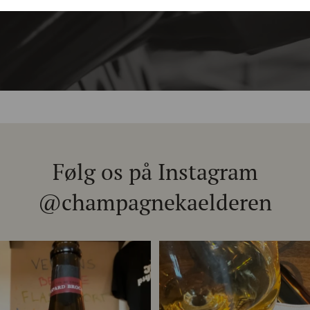
Følg os på Instagram
@champagnekaelderen
chet 333.F Brut Nature: den du skal
...
Christian Bourmalt, Les Fetes