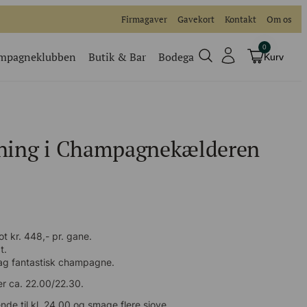
Firmagaver
Gavekort
Kontakt
Om os
0
mpagneklubben
Butik & Bar
Bodega
Kurv
Champagneklubben
Videoer
ing i Champagnekælderen
Køb billet
Traditionel
Køb billet til vores events
kr. 448,- pr. gane.
g fantastisk champagne.
 ca. 22.00/22.30.
 til kl. 24.00 og smage flere sjove