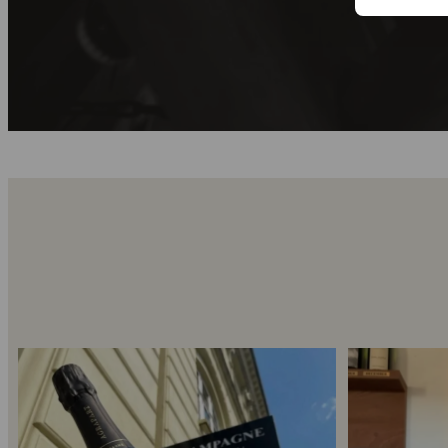
Kun 8 billetter tilbage til vores fredagssmagning
...
Mød Gaspard Bro