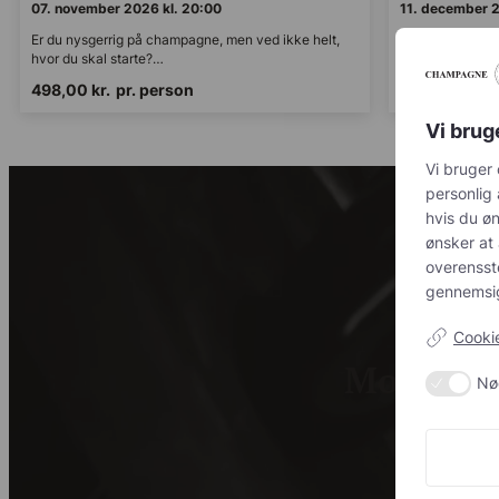
07. november 2026 kl. 20:00
11. december 2
Er du nysgerrig på champagne, men ved ikke helt,
Er du nysgerrig
hvor du skal starte?…
hvor du skal st
498,00
kr.
pr. person
498,00
kr.
p
Vi brug
Vi bruger 
annoncerin
ønsker at 
acceptere 
kravene f
kontrol ov
Cookie-
Modtag c
Nø
Tilmeld di