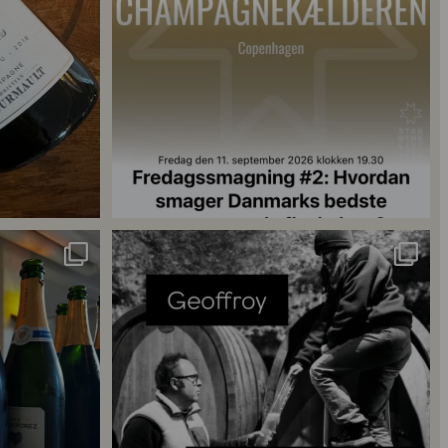
18
0
singler for at
...
René Geoffroy er en af Champagnes ældste
...
21
1