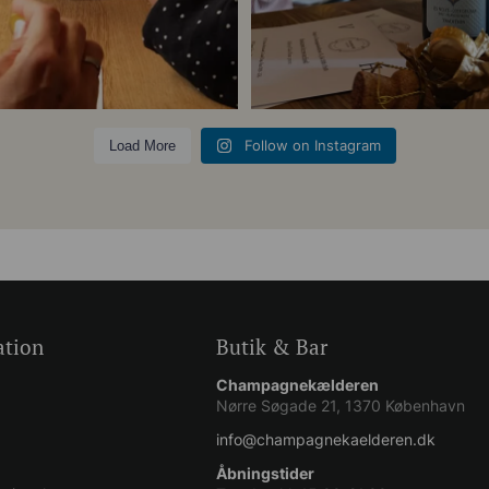
5
0
Follow on Instagram
Load More
ation
Butik & Bar
Champagnekælderen
Nørre Søgade 21, 1370 København
info@champagnekaelderen.dk
Åbningstider