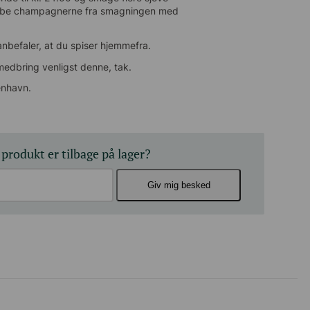
øbe champagnerne fra smagningen med hjem
nbefaler, at du spiser hjemmefra.
edbring venligst denne, tak.
enhavn.
 produkt er tilbage på lager?
Giv mig besked