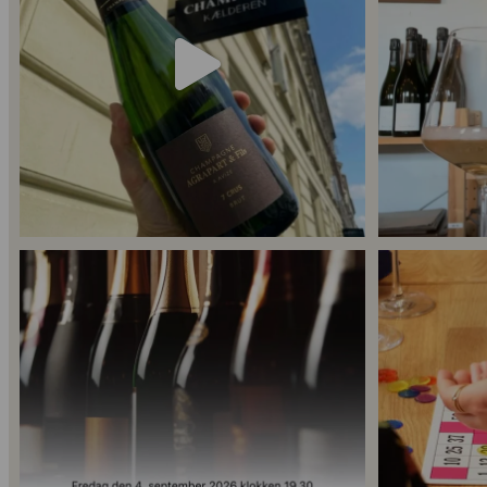
54
2
Er du helt ny indenfor champagne, og gerne vil
...
Kan man få for
14
0