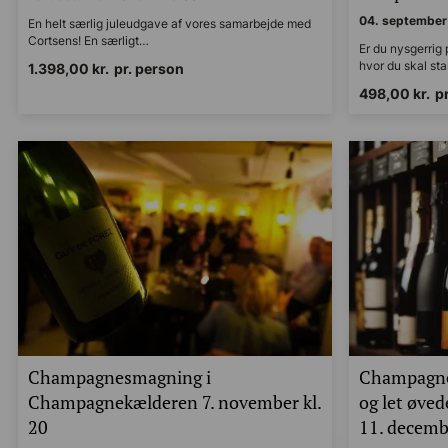
04. september 
En helt særlig juleudgave af vores samarbejde med
Cortsens! En særligt…
Er du nysgerrig
hvor du skal st
1.398,00
kr.
pr. person
498,00
kr.
p
Champagnesmagning i
Champagne
Champagnekælderen 7. november kl.
og let øve
20
11. decembe