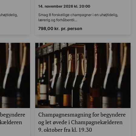
14. november 2026 kl. 20:00
øjtidelig,
Smag 8 forskellige champagner i en uhøjtidelig,
lærerig og forhåbentli…
798,00
kr.
pr. person
begyndere
Champagnesmagning for begyndere
ekælderen
og let øvede i Champagnekælderen
0
9. oktober fra kl. 19.30