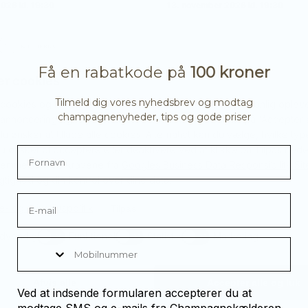
026 kl. 19:30
13. november 2026 kl. 19:30
g på champagne, men ved ikke helt,
Er du nysgerrig på champagne, men
tarte?…
hvor du skal starte?…
r. person
498,00
kr.
pr. person
Få en rabatkode på
100 kroner
er cookies
Tilmeld dig vores nyhedsbrev og modtag
 cookies og lignende teknologier for at give dig en personlig oplev
champagnenyheder, tips og gode priser
 annoncering og for at analysere vores webtrafik. Klik på 'Accepter 
 du ønsker at tillade alle cookies. Alternativt kan du vælge, hvilke typ
u ønsker at acceptere eller deaktivere ved at klikke på Tilpas neden
temmelse med kravene fra
Googles Business Data Responsibility Sit
tighed og din kontrol over dine data.
hampagnenyheder, tips og go
- og privatlivspolitik
Tilpas
vores nyhedsbrev og modtag eksklusive champagnenyheder, tips o
dvendig
Funktionel
Statistik
Marketing
Mobilnummer
Email
Tilmeld
Afvis alle
Accepter alle og luk
Ved at indsende formularen accepterer du at
modtage SMS og e-mails fra Champagnekælderen