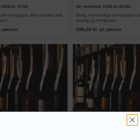
2026 kl. 19:30
28. november 2026 kl. 20:00
g på champagne, men ved ikke helt,
Smag 7 forskellige champagner i en
tarte?…
lærerig og forhåbentli…
r. person
598,00
kr.
pr. person
smagning for begyndere
Champagnesmagning for 
de i Champagnekælderen
og let øvede i Champagn
r fra kl. 19.30
13. november fra kl. 19.3