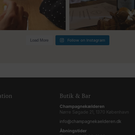
5
0
Follow on Instagram
Load More
ation
Butik & Bar
Champagnekælderen
Nørre Søgade 21, 1370 København
info@champagnekaelderen.dk
Åbningstider