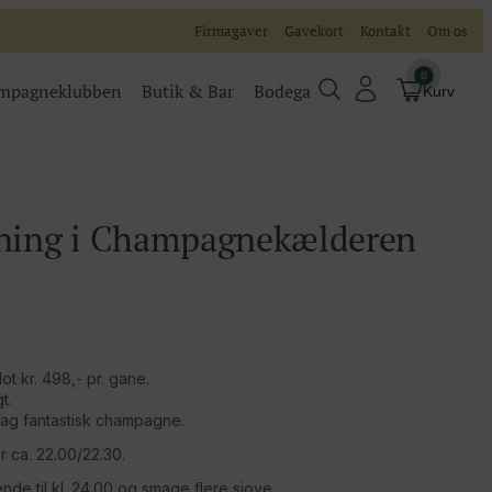
Firmagaver
Gavekort
Kontakt
Om os
0
mpagneklubben
Butik & Bar
Bodega
Kurv
Champagneklubben
Videoer
ing i Champagnekælderen
Køb billet
Traditionel
Køb billet til vores events
t kr. 498,- pr. gane.
t.
mag fantastisk champagne.
r ca. 22.00/22.30.
de til kl. 24.00 og smage flere sjove