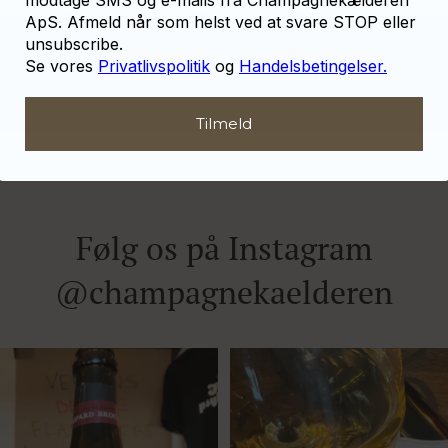
ApS. Afmeld når som helst ved at svare STOP eller
unsubscribe.
Se vores
Privatlivspolitik
og
Handelsbetingelser.
Tilmeld
Følg os på Instagram
@champagnekaelderen
het 333.F Brut Nature: den du skal
...
Christian Bourmalt, Les Fete