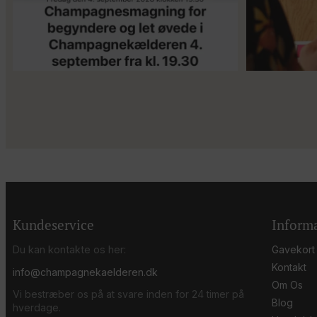
Kundeservice
Inform
Du kan kontakte os her:
Gavekort
Kontakt
info@champagnekaelderen.dk
Om Os
Vi bestræber os på at svare inden for 24 timer på
Blog
hverdage.