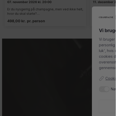
07. november 2026 kl. 20:00
11. december 2
Er du nysgerrig på champagne, men ved ikke helt,
Er du nysgerri
hvor du skal starte?…
hvor du skal s
498,00
kr.
pr. person
498,00
kr.
p
Vi brug
Vi bruger
personlig
luk', hvis
cookies d
overenss
gennemsig
Modtag c
Cookie
Tilmeld dig 
Nø