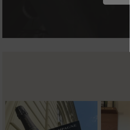
Kun 8 billetter tilbage til vores fredagssmagning
...
Mød Gaspard Broc