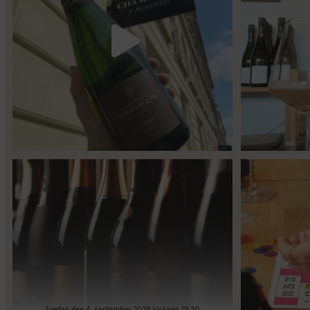
53
2
Er du helt ny indenfor champagne, og gerne vil
...
Kan man få f
14
0