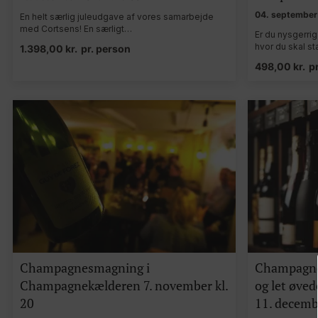
04. september 
En helt særlig juleudgave af vores samarbejde
med Cortsens! En særligt…
Er du nysgerri
hvor du skal s
1.398,00
kr.
pr. person
498,00
kr.
p
Champagnesmagning i
Champagne
Champagnekælderen 7. november kl.
og let øve
20
11. decembe