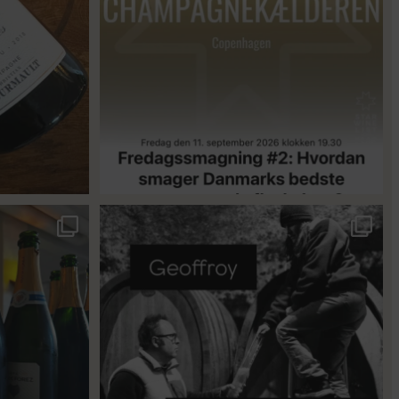
18
0
singler for at
...
René Geoffroy er en af Champagnes ældste
...
21
1