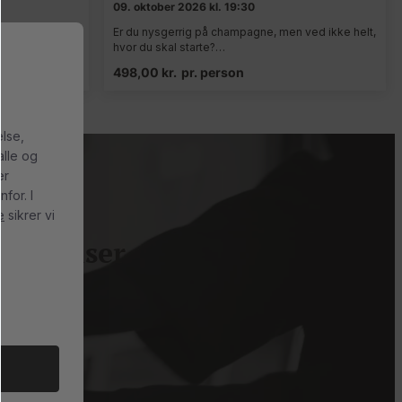
09. oktober 2026 kl. 19:30
 ved ikke helt,
Er du nysgerrig på champagne, men ved ikke helt,
hvor du skal starte?…
498,00
kr.
pr. person
else,
alle og
er
for. I
e
sikrer vi
de priser
g gode priser