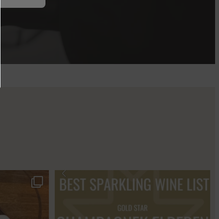
s 2018 🍾
Fredagssmagningerne lever – og de næste er lige
...