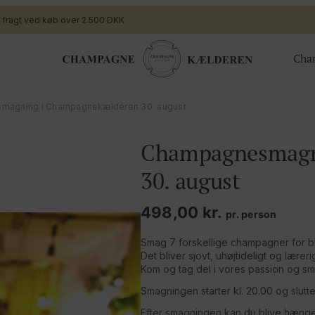
i fragt ved køb over 2.500 DKK
Cha
ger
Gavekort
magning i Champagnekælderen 30. august
Valgfrit beløb til webshoppen
Champagnesmagn
ing
Champagnesmagning for 2
 nye generation
Økologisk
30. august
te arrangement
Bingo Banko Champagne for 2
498,00
kr.
Valgfrit beløb til bar/butik
pr. person
Smag 7 forskellige champagner for blo
Det bliver sjovt, uhøjtideligt og lærerig
Kom og tag del i vores passion og s
Smagningen starter kl. 20.00 og slutte
Efter smagningen kan du blive hængen