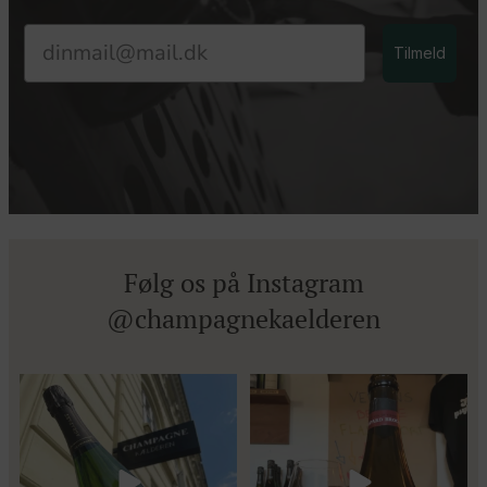
Email
Tilmeld
Følg os på Instagram
@champagnekaelderen
Kun 8 billetter tilbage til vores
Mød Gaspard Brochet 333.F Brut
fredagssmagning
...
Nature: den du skal
...