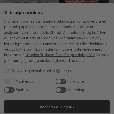
Vi bruger cookies
Vi bruger cookies og lignende teknologier for at give dig en
Tusind tak til
René Geoffroy er en af
personlig oplevelse, personlig annoncering og for at
@minglr_netvaerk_for_singler for
Champagnes ældste
...
14
0
analysere vores webtrafik. Klik på 'Accepter alle og luk', hvis
at
...
21
1
du ønsker at tillade alle cookies. Alternativt kan du vælge,
hvilke typer cookies du ønsker at acceptere eller deaktivere
ved at klikke på Tilpas nedenfor. I overensstemmelse med
kravene fra
Googles Business Data Responsibility Site
sikrer vi
gennemsigtighed og din kontrol over dine data.
5
0
23
0
Cookie- og privatlivspolitik
Tilpas
Follow on Instagram
Load More
Nødvendig
Funktionel
Statistik
Marketing
Accepter alle og luk
Kundeservice