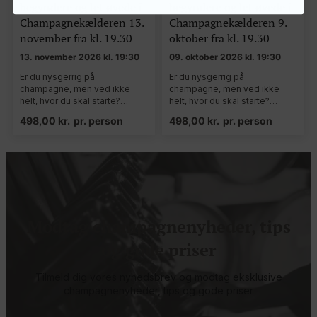
begyndere og let øvede i
begyndere og let øvede i
Champagnekælderen 13.
Champagnekælderen 9.
november fra kl. 19.30
oktober fra kl. 19.30
13. november 2026 kl. 19:30
09. oktober 2026 kl. 19:30
Er du nysgerrig på
Er du nysgerrig på
champagne, men ved ikke
champagne, men ved ikke
helt, hvor du skal starte?…
helt, hvor du skal starte?…
498,00
kr.
pr. person
498,00
kr.
pr. person
Modtag champagnenyheder, tips
og gode priser
Tilmeld dig vores nyhedsbrev og modtag eksklusive
champagnenyheder, tips og gode priser