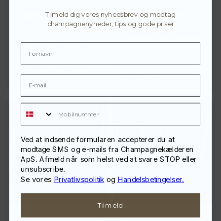
november kl. 20
Champagnekælderen 11.
Tilmeld dig vores nyhedsbrev og modtag
december fra kl. 19.30
07. november 2026 kl. 20:00
champagnenyheder, tips og gode priser
11. december 2026 kl. 19:30
Er du nysgerrig på
champagne, men ved ikke
Er du nysgerrig på
helt, hvor du skal starte?…
champagne, men ved ikke
helt, hvor du skal starte?…
498,00
kr.
pr. person
498,00
kr.
pr. person
Mobilnummer
Ved at indsende formularen accepterer du at
modtage SMS og e-mails fra Champagnekælderen
ApS. Afmeld når som helst ved at svare STOP eller
unsubscribe.
Se vores
Privatlivspolitik
og
Handelsbetingelser.
Tilmeld
Champagnesmagning for
Champagnesmagning for