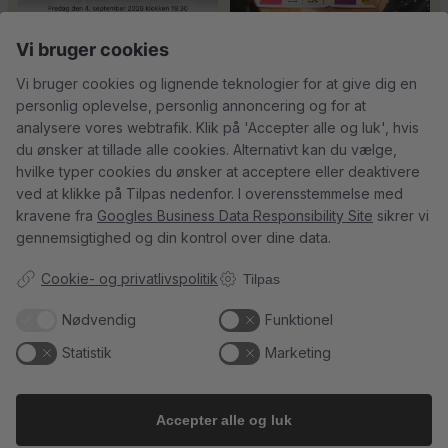
Vi bruger cookies
Vi bruger cookies og lignende teknologier for at give dig en
Tusind tak til
René Geoffroy er en af
personlig oplevelse, personlig annoncering og for at
@minglr_netvaerk_for_singler for
Champagnes ældste
...
14
0
analysere vores webtrafik. Klik på 'Accepter alle og luk', hvis
at
...
21
1
du ønsker at tillade alle cookies. Alternativt kan du vælge,
hvilke typer cookies du ønsker at acceptere eller deaktivere
ved at klikke på Tilpas nedenfor. I overensstemmelse med
kravene fra
Googles Business Data Responsibility Site
sikrer vi
gennemsigtighed og din kontrol over dine data.
5
0
23
0
Cookie- og privatlivspolitik
Tilpas
Follow on Instagram
Load More
Nødvendig
Funktionel
Statistik
Marketing
Accepter alle og luk
Kundeservice