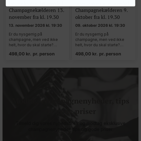
begyndere og let øvede i
begyndere og let øvede i
Champagnekælderen 13.
Champagnekælderen 9.
november fra kl. 19.30
oktober fra kl. 19.30
13. november 2026 kl. 19:30
09. oktober 2026 kl. 19:30
Er du nysgerrig på
Er du nysgerrig på
champagne, men ved ikke
champagne, men ved ikke
helt, hvor du skal starte?…
helt, hvor du skal starte?…
498,00
kr.
pr. person
498,00
kr.
pr. person
Modtag champagnenyheder, tips
og gode priser
Tilmeld dig vores nyhedsbrev og modtag eksklusive
champagnenyheder, tips og gode priser