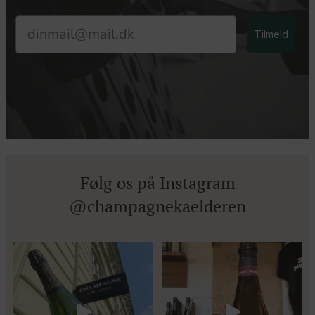
Email
Tilmeld
Følg os på Instagram
@champagnekaelderen
Kun 8 billetter tilbage til vores
Mød Gaspard Brochet 333.F Brut
fredagssmagning
...
Nature: den du skal
...