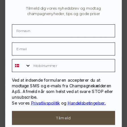
november kl. 20
Champagnekælderen 11.
Tilmeld dig vores nyhedsbrev og modtag
december fra kl. 19.30
07. november 2026 kl. 20:00
champagnenyheder, tips og gode priser
11. december 2026 kl. 19:30
Er du nysgerrig på
champagne, men ved ikke
Er du nysgerrig på
helt, hvor du skal starte?…
champagne, men ved ikke
helt, hvor du skal starte?…
498,00
kr.
pr. person
498,00
kr.
pr. person
Mobilnummer
Ved at indsende formularen accepterer du at
modtage SMS og e-mails fra Champagnekælderen
ApS. Afmeld når som helst ved at svare STOP eller
unsubscribe.
Se vores
Privatlivspolitik
og
Handelsbetingelser.
Tilmeld
Champagnesmagning for
Champagnesmagning for