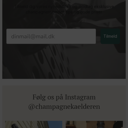
Tilmeld dig vores nyhedsbrev og modtag eksklusive
champagnenyheder, tips og gode priser
Email
Tilmeld
Følg os på Instagram
@champagnekaelderen
Kun 8 billetter tilbage til vores
Mød Gaspard Brochet 333.F Brut