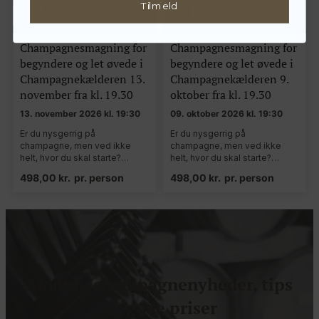
Tilmeld
Champagnesmagning for
Champagnesmagning for
begyndere og let øvede i
begyndere og let øvede i
Champagnekælderen 13.
Champagnekælderen 9.
november fra kl. 19.30
oktober fra kl. 19.30
13. november 2026 kl. 19:30
09. oktober 2026 kl. 19:30
Er du nysgerrig på
Er du nysgerrig på
champagne, men ved ikke
champagne, men ved ikke
helt, hvor du skal starte?…
helt, hvor du skal starte?…
498,00
kr.
pr. person
498,00
kr.
pr. person
Modtag champagnenyheder, tips
og gode priser