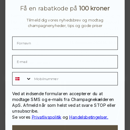
Få en rabatkode på
100 kroner
Champagnesmagning i
Champagnesmagning for
Tilmeld dig vores nyhedsbrev og modtag
Champagnekælderen 7.
begyndere og let øvede i
champagnenyheder, tips og gode priser
november kl. 20
Champagnekælderen 11.
december fra kl. 19.30
07. november 2026 kl. 20:00
11. december 2026 kl. 19:30
Er du nysgerrig på
champagne, men ved ikke
Er du nysgerrig på
helt, hvor du skal starte?…
champagne, men ved ikke
helt, hvor du skal starte?…
498,00
kr.
pr. person
498,00
kr.
pr. person
Mobilnummer
Ved at indsende formularen accepterer du at
modtage SMS og e-mails fra Champagnekælderen
ApS. Afmeld når som helst ved at svare STOP eller
unsubscribe.
Se vores
Privatlivspolitik
og
Handelsbetingelser.