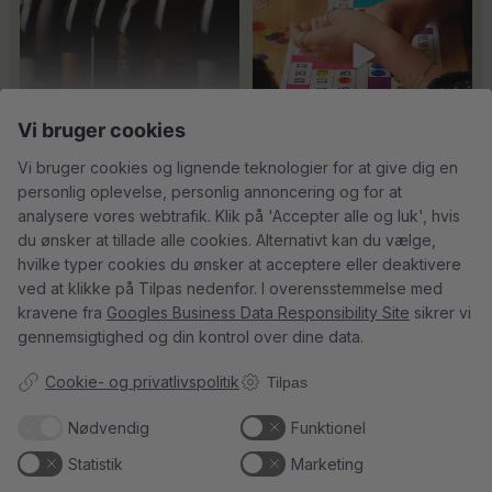
man
...
24
4
18
0
Vi bruger cookies
Vi bruger cookies og lignende teknologier for at give dig en
personlig oplevelse, personlig annoncering og for at
Tusind tak til
René Geoffroy er en af
analysere vores webtrafik. Klik på 'Accepter alle og luk', hvis
@minglr_netvaerk_for_singler for
Champagnes ældste
...
14
0
at
...
du ønsker at tillade alle cookies. Alternativt kan du vælge,
21
1
hvilke typer cookies du ønsker at acceptere eller deaktivere
ved at klikke på Tilpas nedenfor. I overensstemmelse med
kravene fra
Googles Business Data Responsibility Site
sikrer vi
gennemsigtighed og din kontrol over dine data.
5
0
23
0
Cookie- og privatlivspolitik
Tilpas
Nødvendig
Funktionel
Follow on Instagram
Load More
Statistik
Marketing