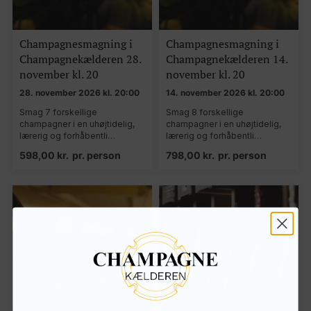
Champagnesmagning i
Champagnesmagning i
Champagnekælderen 28.
Champagnekælderen 14.
november kl. 20
november kl. 20
28. november 2026 kl. 20:00
14. november 2026 kl. 20:00
Smag 7 forskellige
Smag 8 forskellige
champagner i en uhøjtidelig,
champagner i en uhøjtidelig,
lærerig og forhåbentli…
lærerig og forhåbentli…
598,00
kr.
pr. person
798,00
kr.
pr. person