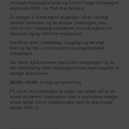
Hvordan champagne laves og hvorfor noget champagne
skal koste 2000,- kr. (Det skal det ikke)
Du smager 2 champagner af gangen, så du virkeligt
oplever forskellen og du smager champagne, som
udover hos Champagnekælderen, kun kan købes hos
Geranium og lign Michelin restauranter.
Det bliver sjovt, uhøjtideligt, hyggeligt og lærerigt.
Kom og tag del i vores passion og smag fantastisk
champagne.
Der bliver også serveret mad under smagningen og du
kan selvfølgelig købe champagnen med hjem bagefter til
særlige 3point priser.
20.00 – 21.00
: Fri leg og networking.
PS. synes du champagne er noget surt sprøjt, så har du
smagt de samme champagner som vi også synes smager
af surt sprøjt. Det er heldigvis ikke dem du skal smage
denne aften 🙂