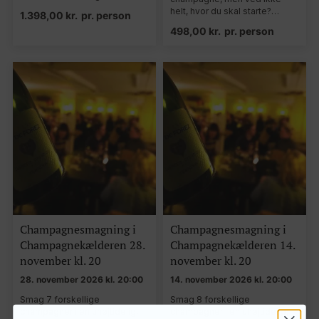
helt, hvor du skal starte?…
1.398,00
kr.
pr. person
498,00
kr.
pr. person
Champagnesmagning i
Champagnesmagning i
Champagnekælderen 28.
Champagnekælderen 14.
november kl. 20
november kl. 20
28. november 2026 kl. 20:00
14. november 2026 kl. 20:00
Smag 7 forskellige
Smag 8 forskellige
champagner i en uhøjtidelig,
champagner i en uhøjtidelig,