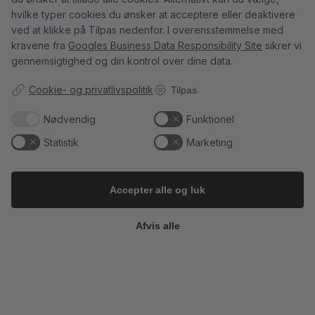
@minglr_netvaerk_for_singler for
Champagnes ældste
...
14
0
hvilke typer cookies du ønsker at acceptere eller deaktivere
at
...
21
1
ved at klikke på Tilpas nedenfor. I overensstemmelse med
kravene fra
Googles Business Data Responsibility Site
sikrer vi
gennemsigtighed og din kontrol over dine data.
Cookie- og privatlivspolitik
Tilpas
5
0
23
0
Nødvendig
Funktionel
Statistik
Marketing
Follow on Instagram
Load More
Accepter alle og luk
Kundeservice
Afvis alle
Du kan kontakte os her:
info@champagnekaelderen.dk
Vi bestræber os på at svare inden for 24 timer på hverdage.