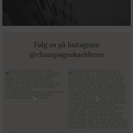
Følg os på Instagram
@champagnekaelderen
Kun 8 billetter tilbage til vores
Mød Gaspard Brochet 333.F Brut
fredagssmagning
...
Nature: den du skal
...
57
2