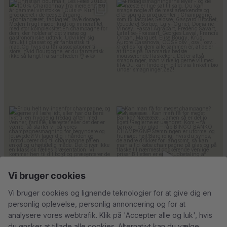
Christian Bourmalt, Les Fetes
Fredagssmagningerne lever – og
2018 🍾
de næste er lige
...
Er du helt ny indenfor champagne,
Kan man få for meget
og gerne vil
...
champagne? Nææææ…
Kan
44
1
man
...
25
4
18
0
Vi bruger cookies
Vi bruger cookies og lignende teknologier for at give dig en
personlig oplevelse, personlig annoncering og for at
analysere vores webtrafik. Klik på 'Accepter alle og luk', hvis
Tusind tak til
René Geoffroy er en af
du ønsker at tillade alle cookies. Alternativt kan du vælge,