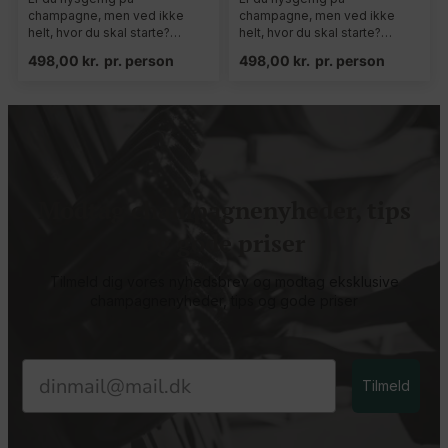
champagne, men ved ikke
champagne, men ved ikke
helt, hvor du skal starte?…
helt, hvor du skal starte?…
498,00
kr.
pr. person
498,00
kr.
pr. person
Modtag champagnenyheder, tips
og gode priser
Tilmeld dig vores nyhedsbrev og modtag eksklusive
champagnenyheder, tips og gode priser
Email
Tilmeld