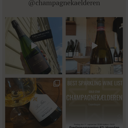
@champagnekaelderen
Kun 8 billetter tilbage til vores
Mød Gaspard Brochet 333.F Brut
fredagssmagning
...
Nature: den du skal
...
56
2
Christian Bourmalt, Les Fetes
Fredagssmagningerne lever – og
2018 🍾
de næste er lige
...