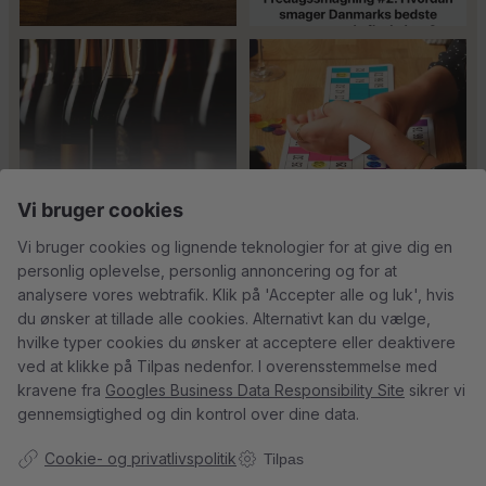
Er du helt ny indenfor champagne,
Kan man få for meget
og gerne vil
...
champagne? Nææææ…
Kan
41
1
man
...
24
4
18
0
Vi bruger cookies
Vi bruger cookies og lignende teknologier for at give dig en
personlig oplevelse, personlig annoncering og for at
Tusind tak til
René Geoffroy er en af
analysere vores webtrafik. Klik på 'Accepter alle og luk', hvis
@minglr_netvaerk_for_singler for
Champagnes ældste
...
14
0
du ønsker at tillade alle cookies. Alternativt kan du vælge,
at
...
21
1
hvilke typer cookies du ønsker at acceptere eller deaktivere
ved at klikke på Tilpas nedenfor. I overensstemmelse med
kravene fra
Googles Business Data Responsibility Site
sikrer vi
gennemsigtighed og din kontrol over dine data.
5
0
23
0
Cookie- og privatlivspolitik
Tilpas