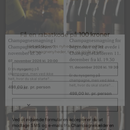
Få en rabatkode på
100 kroner
Tilmeld dig vores nyhedsbrev og modtag
champagnenyheder, tips og gode priser
Champagnesmagning i
Champagnesmagning for
Champagnekælderen 7.
begyndere og let øvede i
november kl. 20
Champagnekælderen 11.
december fra kl. 19.30
07. november 2026 kl. 20:00
11. december 2026 kl. 19:30
Er du nysgerrig på
champagne, men ved ikke
Er du nysgerrig på
helt, hvor du skal starte?…
champagne, men ved ikke
helt, hvor du skal starte?…
Mobilnummer
498,00
kr.
pr. person
498,00
kr.
pr. person
Ved at indsende formularen accepterer du at
modtage SMS og e-mails fra Champagnekælderen
ApS. Afmeld når som helst ved at svare STOP eller
unsubscribe.
Se vores
Privatlivspolitik
og
Handelsbetingelser.