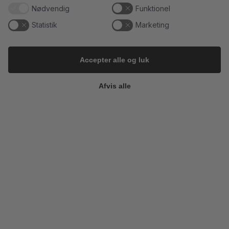
Nødvendig
Funktionel
Follow on Instagram
Load More
Statistik
Marketing
Accepter alle og luk
Kundeservice
Afvis alle
Du kan kontakte os her:
info@champagnekaelderen.dk
Vi bestræber os på at svare inden for 24 timer på hverdage.
Information
Gavekort
Butik & Bar
Kontakt
Om Os
Champagnekælderen