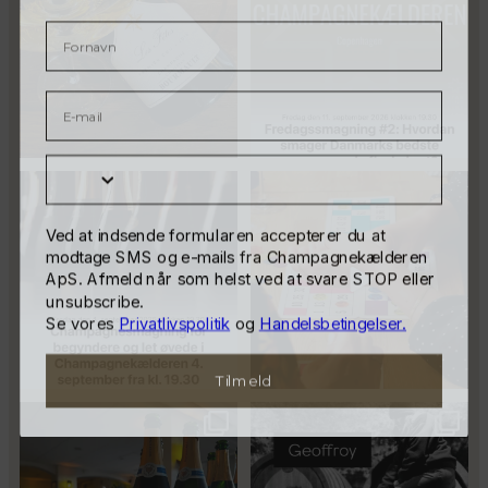
Mobilnummer
Er du helt ny indenfor champagne,
Kan man få for meget
og gerne vil
...
champagne? Nææææ…
Kan
Ved at indsende formularen accepterer du at
41
1
man
...
modtage SMS og e-mails fra Champagnekælderen
ApS. Afmeld når som helst ved at svare STOP eller
24
4
18
0
unsubscribe.
Se vores
Privatlivspolitik
og
Handelsbetingelser.
Tilmeld
Tusind tak til
René Geoffroy er en af
@minglr_netvaerk_for_singler for
Champagnes ældste
...
14
0
at
...
21
1