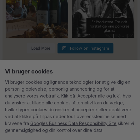
5
0
23
0
Follow on Instagram
Load More
Vi bruger cookies
Kundeservice
Vi bruger cookies og lignende teknologier for at give dig en
personlig oplevelse, personlig annoncering og for at
Du kan kontakte os her:
analysere vores webtrafik. Klik på 'Accepter alle og luk', hvis
du ønsker at tillade alle cookies. Alternativt kan du vælge,
info@champagnekaelderen.dk
hvilke typer cookies du ønsker at acceptere eller deaktivere
Vi bestræber os på at svare inden for 24 timer på hverdage.
ved at klikke på Tilpas nedenfor. I overensstemmelse med
kravene fra
Googles Business Data Responsibility Site
sikrer vi
gennemsigtighed og din kontrol over dine data.