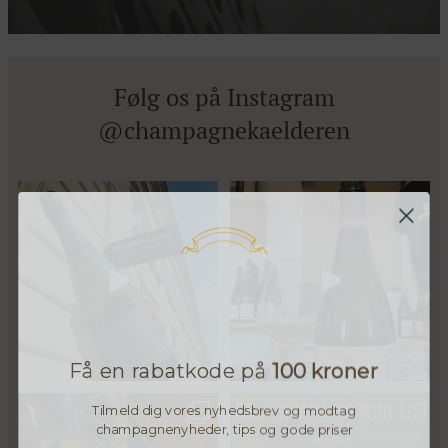
Følg os på Instagram
@champagnekaelderen
Kun 8 billetter tilbage til vores
Mød Gaspard Brochet 333.F Brut
fredagssmagning
...
Nature: den du skal
...
56
2
Få en rabatkode på
100 kroner
Tilmeld dig vores nyhedsbrev og modtag
Christian Bourmalt, Les Fetes
Fredagssmagningerne lever – og
champagnenyheder, tips og gode priser
2018 🍾
de næste er lige
...