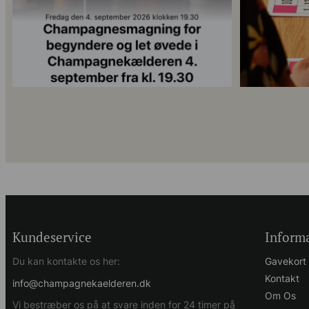
Kundeservice
Inform
Du kan kontakte os her:
Gavekort
Kontakt
info@champagnekaelderen.dk
Om Os
Vi bestræber os på at svare inden for 24 timer på