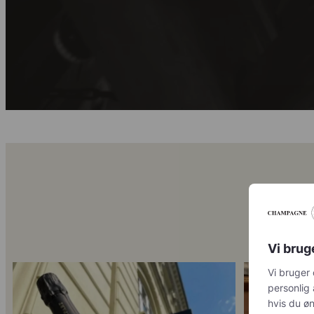
Vi brug
Vi bruger 
Kun 8 billetter tilbage til vores fredagssmagning
...
Mød Gaspard Bro
annoncerin
ønsker at 