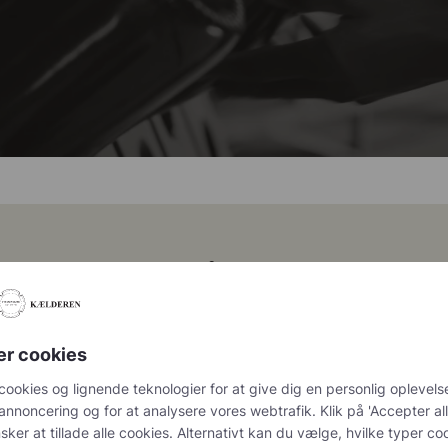
Følg os på Instagram
@champagnekaelderen
er cookies
cookies og lignende teknologier for at give dig en personlig oplevelse, 
chet 333.F Brut Nature: den du skal
...
Christian Bourmalt, Les Fetes
g og for at analysere vores webtrafik. Klik på 'Accepter alle og luk', hv
tillade alle cookies. Alternativt kan du vælge, hvilke typer cookies du øn