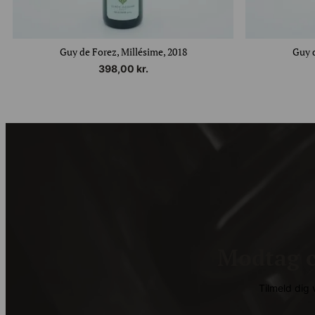
Guy de Forez, Millésime, 2018
Guy d
398,00
kr.
Modtag c
Tilmeld di