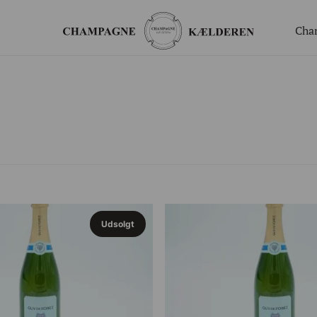
Cha
ger
Gavekort
Valgfrit beløb til webshoppen
ing
Champagnesmagning for 2
 nye generation
Økologisk
te arrangement
Bingo Banko Champagne for 2
Valgfrit beløb til bar/butik
Udsolgt