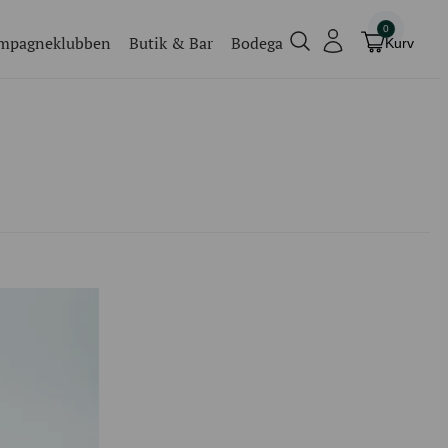
0
mpagneklubben
Butik & Bar
Bodega
Kurv
Champagneklubben
Videoer
Køb billet
Traditionel
Køb billet til vores events