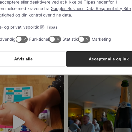
eller deaktivere ved at klikke på Tilpas nedenfor. I overensstemmelse
ra
Googles Business Data Responsibility Site
sikrer vi gennemsigtighed 
er dine data.
 og privatlivspolitik
Tilpas
24
4
dvendig
Funktionel
Statistik
Marketing
Afvis alle
Accepter alle og luk
43
1
 meget champagne? Nææææ…
Kan man
...
Tusind tak til @minglr_netvaerk_for_
23
0