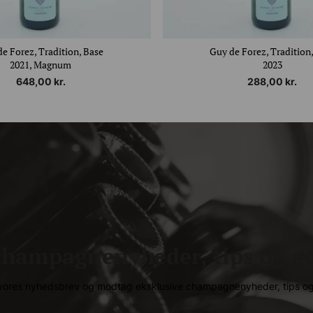
e Forez, Tradition, Base
Guy de Forez, Tradition
2021, Magnum
2023
648,00
kr.
288,00
kr.
hampagnenyheder, tips og go
g vores nyhedsbrev og modtag eksklusive champagnenyheder, tips og 