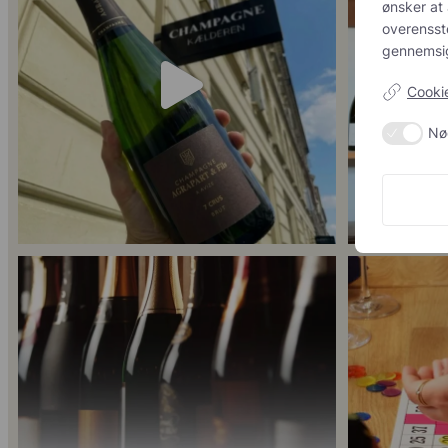
acceptere 
kravene f
57
2
kontrol ov
Cookie-
Nø
Er du helt ny indenfor champagne, og gerne vil
...
Kan man få for
14
0