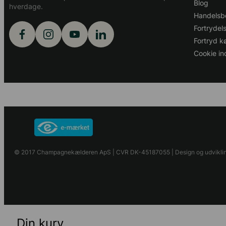
Blog
hverdage.
Handelsbe
Fortrydel
Fortryd kø
Cookie ind
© 2017 Champagnekælderen ApS | CVR DK-45187055 | Design og udvikling
Din kurv