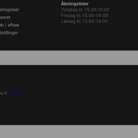
Åbningstider
tingelser
Torsdag kl. 15.00-21.00
Fredag kl. 15.00-00.00
sesret
Lørdag kl. 13.00-19.00
b / aftale
stillinger
 af
bo-we.dk