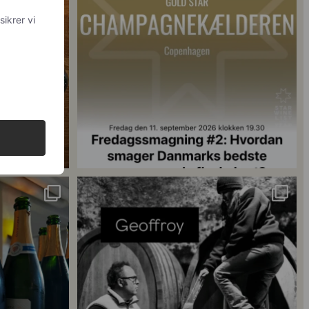
 med
og din
18
0
singler for at
...
René Geoffroy er en af Champagnes ældste
...
21
1