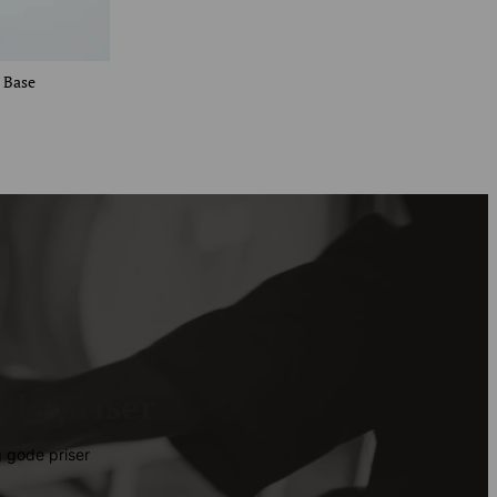
, Base
de priser
gode priser