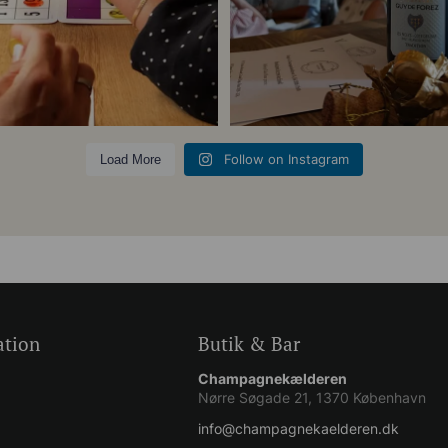
5
0
Follow on Instagram
Load More
ation
Butik & Bar
Champagnekælderen
Nørre Søgade 21, 1370 København
info@champagnekaelderen.dk