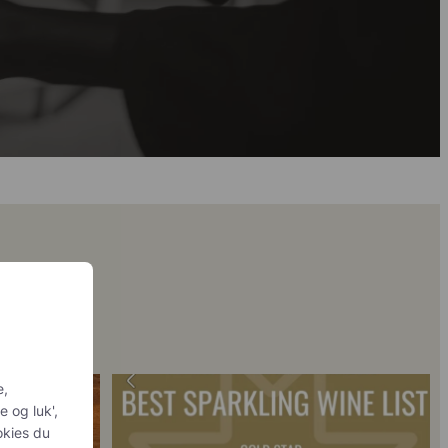
personlig
 2018 🍾
Fredagssmagningerne lever – og de næste er lige
...
is du
sker at