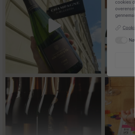
cookies d
overenss
56
2
gennemsig
Cookie
Nø
Er du helt ny indenfor champagne, og gerne vil
...
Kan man få f
14
0