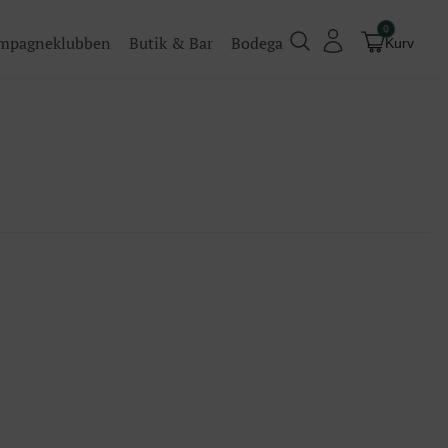
0
mpagneklubben
Butik & Bar
Bodega
Kurv
Champagneklubben
Videoer
Køb billet
Traditionel
Køb billet til vores events