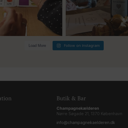
5
0
Follow on Instagram
Load More
ation
Butik & Bar
Champagnekælderen
Nørre Søgade 21, 1370 København
info@champagnekaelderen.dk