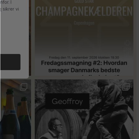
for. I
e
sikrer vi
18
0
singler for at
...
René Geoffroy er en af Champagnes ældste
...
21
1