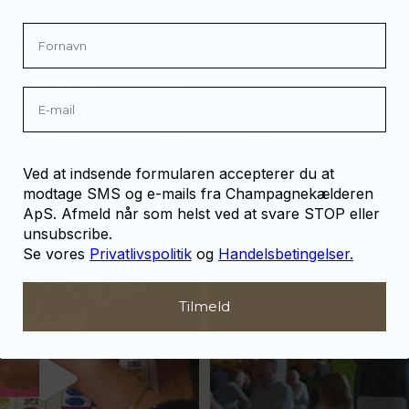
u ønsker at acceptere eller deaktivere ved at klikke på Tilpas neden
temmelse med kravene fra
Googles Business Data Responsibility Sit
tighed og din kontrol over dine data.
- og privatlivspolitik
Tilpas
24
4
dvendig
Funktionel
Statistik
Marketing
Mobilnummer
Afvis alle
Accepter alle og luk
Ved at indsende formularen accepterer du at
modtage SMS og e-mails fra Champagnekælderen
41
1
ApS. Afmeld når som helst ved at svare STOP eller
or meget champagne? Nææææ…
Kan
Tusind tak til @minglr_netvaerk_for_
unsubscribe.
man
...
Se vores
Privatlivspolitik
og
Handelsbetingelser.
Tilmeld
23
0