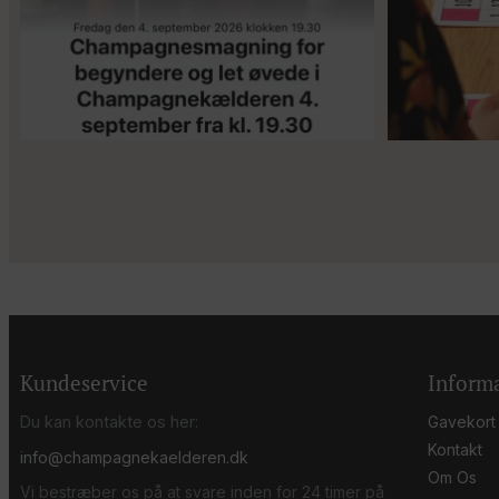
Kundeservice
Inform
Du kan kontakte os her:
Gavekort
Kontakt
info@champagnekaelderen.dk
Om Os
Vi bestræber os på at svare inden for 24 timer på