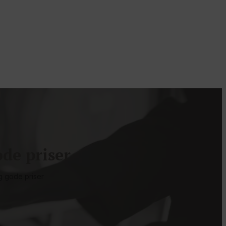
de priser
g gode priser