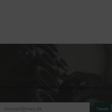
hampagnenyheder, tips og go
vores nyhedsbrev og modtag eksklusive champagnenyheder, tips o
Email
Tilmeld