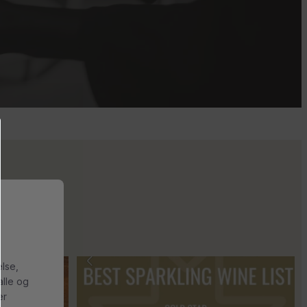
else,
s 2018 🍾
Fredagssmagningerne lever – og de næste er lige
...
alle og
er