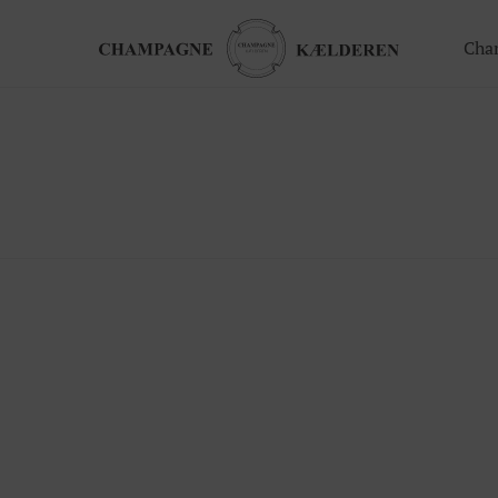
Cha
ger
Gavekort
Valgfrit beløb til webshoppen
ing
Champagnesmagning for 2
 nye generation
Økologisk
te arrangement
Bingo Banko Champagne for 2
Valgfrit beløb til bar/butik