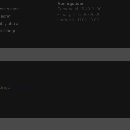
Åbningstider
etingelser
Torsdag kl. 15.00-21.00
Fredag kl. 15.00-00.00
sesret
Lørdag kl. 13.00-19.00
b / aftale
stillinger
ling af
bo-we.dk