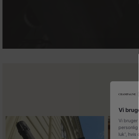
Vi brug
Vi bruger
Kun 8 billetter tilbage til vores fredagssmagning
...
Mød Gaspard Broc
personlig
luk', hvis