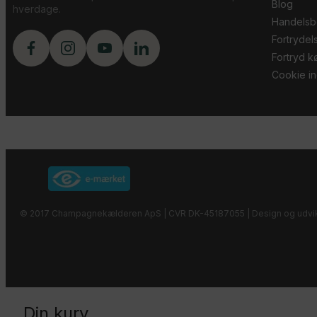
Blog
hverdage.
Handelsb
Fortrydel
Fortryd kø
Cookie ind
© 2017 Champagnekælderen ApS | CVR DK-45187055 | Design og udvik
Din kurv