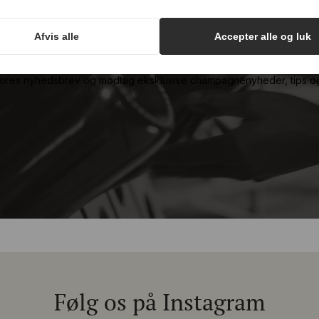
hampagnenyheder, tips og go
Ved at indsende formularen accepterer du at
Afvis alle
Accepter alle og luk
vores nyhedsbrev og modtag eksklusive champagnenyheder, tips o
modtage SMS og e-mails fra Champagnekælderen
ApS. Afmeld når som helst ved at svare STOP eller
unsubscribe.
Email
Se vores
Privatlivspolitik
og
Handelsbetingelser.
Tilmeld
Tilmeld
Følg os på Instagram