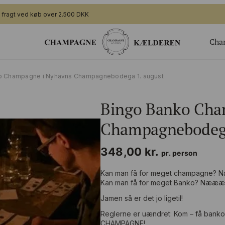
i fragt ved køb over 2.500 DKK
Cha
ger
Gavekort
o Champagne i Nyhavns Champagnebodega 1. august
Valgfrit beløb til webshoppen
Bingo Banko Cha
ing
Champagnesmagning for 2
 nye generation
Økologisk
Champagnebodega
te arrangement
Bingo Banko Champagne for 2
348,00
kr.
Valgfrit beløb til bar/butik
pr. person
Kan man få for meget champagne
Kan man få for meget Banko? Nææ
Jamen så er det jo ligetil!
Reglerne er uændret: Kom – få banko
CHAMPAGNE!