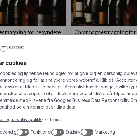
smagning for begyndere
Champagnesmagning for 
de i Champagnekælderen
og let øvede i Champagn
r fra kl. 19.30
13. november fra kl. 19.3
026 kl. 19:30
13. november 2026 kl. 19:30
er cookies
g på champagne, men ved ikke helt,
Er du nysgerrig på champagne, men
Få en rabatkode på
100 kroner
tarte?…
hvor du skal starte?…
 cookies og lignende teknologier for at give dig en personlig oplev
r. person
498,00
kr.
pr. person
 annoncering og for at analysere vores webtrafik. Klik på 'Accepter 
Tilmeld dig vores nyhedsbrev og modtag champagnenyheder,
 du ønsker at tillade alle cookies. Alternativt kan du vælge, hvilke typ
tips og gode priser
u ønsker at acceptere eller deaktivere ved at klikke på Tilpas neden
temmelse med kravene fra
Googles Business Data Responsibility Sit
tighed og din kontrol over dine data.
- og privatlivspolitik
Tilpas
dvendig
Funktionel
Statistik
Marketing