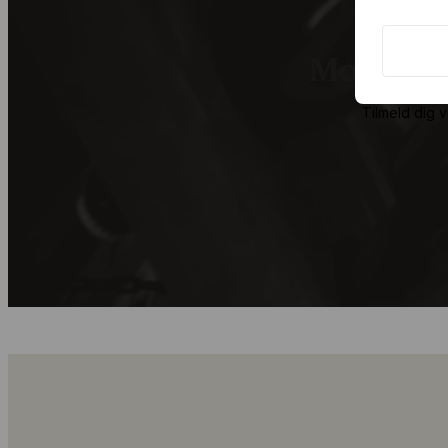
Modtag c
Tilmeld dig 