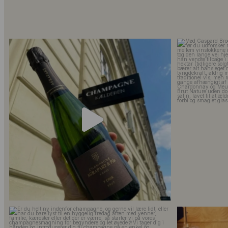
Kun 8 billetter tilbage til vores fredagssmagning
...
Mød Gaspard Broc
53
2
Er du helt ny indenfor champagne, og gerne vil
...
Kan man få f