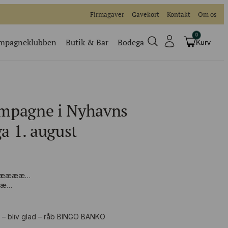
Firmagaver
Gavekort
Kontakt
Om os
0
mpagneklubben
Butik & Bar
Bodega
Kurv
Champagneklubben
Videoer
mpagne i Nyhavns
Køb billet
Traditionel
 1. august
Køb billet til vores events
? Nææææ…
ææ…
 – bliv glad – råb BINGO BANKO