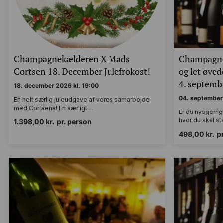
Champagnekælderen X Mads
Champagne
Cortsen 18. December Julefrokost!
og let øve
4. septembe
18. december 2026 kl. 19:00
04. september 
En helt særlig juleudgave af vores samarbejde
med Cortsens! En særligt…
Er du nysgerri
hvor du skal s
1.398,00
kr.
pr. person
498,00
kr.
p