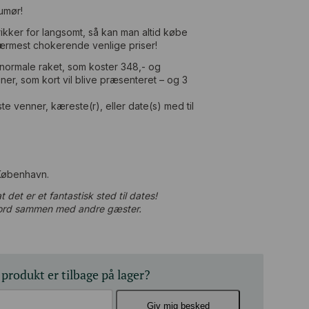
umør!
rikker for langsomt, så kan man altid købe
nærmest chokerende venlige priser!
s normale raket, som koster 348,- og
ner, som kort vil blive præsenteret – og 3
te venner, kæreste(r), eller date(s) med til
 København.
 det er et fantastisk sted til dates!
 bord sammen med andre gæster.
 produkt er tilbage på lager?
Giv mig besked