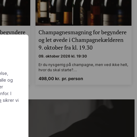
begyndere
Champagnesmagning for begyndere
ekælderen
og let øvede i Champagnekælderen
0
9. oktober fra kl. 19.30
09. oktober 2026 kl. 19:30
 ved ikke helt,
Er du nysgerrig på champagne, men ved ikke helt,
hvor du skal starte?…
else,
498,00
kr.
pr. person
alle og
er
for. I
e
sikrer vi