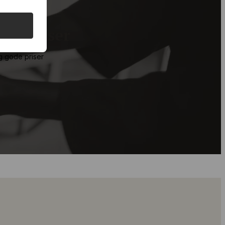
de priser
g gode priser