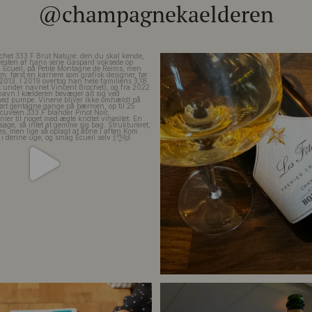
@champagnekaelderen
het 333.F Brut Nature: den du skal
...
Christian Bourmalt, Les Fete
24
4
40
1
or meget champagne? Nææææ…
Kan
Tusind tak til @minglr_netvaerk_for_
man
...