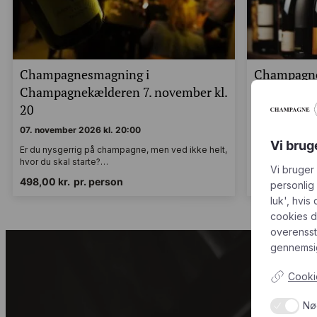
Champagnesmagning i
Champagne
Champagnekælderen 7. november kl.
og let øve
20
11. decembe
07. november 2026 kl. 20:00
11. december 2
Vi brug
Er du nysgerrig på champagne, men ved ikke helt,
Er du nysgerri
hvor du skal starte?…
hvor du skal s
Vi bruger
498,00
kr.
pr. person
498,00
kr.
p
personlig
luk', hvis
cookies d
overenss
gennemsig
Cookie
Nø