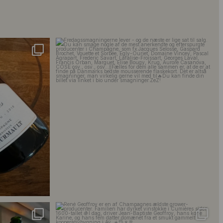
s 2018 🍾
Fredagssmagningerne lever – og de næste er lige
...
18
0
singler for at
...
René Geoffroy er en af Champagnes ældste
...
21
1