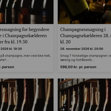
smagning for begyndere
Champagnesmagning i
de i Champagnekælderen
Champagnekælderen 28.
r fra kl. 19.30
kl. 20
2026 kl. 19:30
28. november 2026 kl. 20:00
g på champagne, men ved ikke helt,
Smag 7 forskellige champagner i en
tarte?…
lærerig og forhåbentli…
r. person
598,00
kr.
pr. person