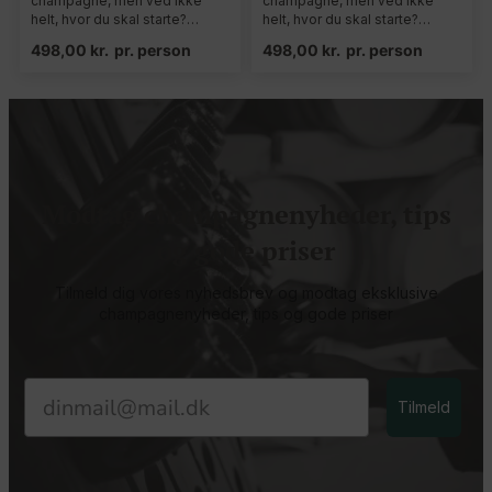
champagne, men ved ikke
champagne, men ved ikke
helt, hvor du skal starte?…
helt, hvor du skal starte?…
498,00
kr.
pr. person
498,00
kr.
pr. person
Modtag champagnenyheder, tips
og gode priser
Tilmeld dig vores nyhedsbrev og modtag eksklusive
champagnenyheder, tips og gode priser
Email
Tilmeld