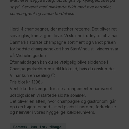
Marineret wagyu kvæg, duroc gris og kyllingekroket på
spyd. Serveret med minitærte fyldt med nye kartofler,
sommergrønt og sauce bordelaise
Hertil 4 champagner, der matcher retterne. Det bliver ret
sjove glas, kan vi godt love. Vi skal nok udnytte, at vi har
Danmarks største champagne sortiment og vandt prisen
for bedste champagnekort hos StarWineList…vinens svar
på Michelin guiden.
Efter middagen kan du selvfølgelig blive siddende i
Champagnekælderen indtil lukketid, hvis du ønsker det.
Vi har kun én seating 🙂
Pris blot kr. 1398,-
Vent ikke for længe, for alle arrangementer har været
udsolgt siden vi startede sidste sommer.
Det bliver en aften, hvor champagne og gastronomi går
op i en højere enhed – med plads til nørderi, forkælelse
og nærvær i vores hyggelige kælderunivers.
Bemærk – kun -1 stk. tilbage!