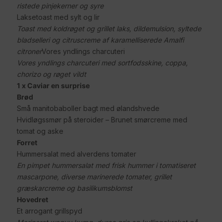
ristede pinjekerner og syre
Laksetoast med sylt og lir
Toast med koldrøget og grillet laks, dildemulsion, syltede
bladselleri og citruscreme af karamelliserede Amalfi
citroner
Vores yndlings charcuteri
Vores yndlings charcuteri med sortfodsskine, coppa,
chorizo og røget vildt
1 x Caviar en surprise
Brød
Små manitobaboller bagt med ølandshvede
Hvidløgssmør på steroider – Brunet smørcreme med
tomat og aske
Forret
Hummersalat med alverdens tomater
En pimpet hummersalat med frisk hummer i tomatiseret
mascarpone, diverse marinerede tomater, grillet
græskarcreme og basilikumsblomst
Hovedret
Et arrogant grillspyd