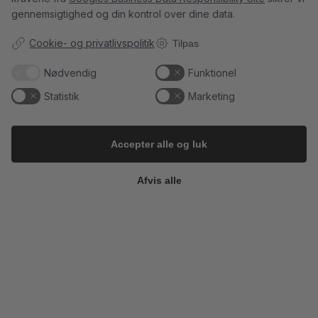
at
...
21
1
gennemsigtighed og din kontrol over dine data.
Cookie- og privatlivspolitik
Tilpas
Nødvendig
Funktionel
5
0
23
0
Statistik
Marketing
Follow on Instagram
Load More
Accepter alle og luk
Afvis alle
Kundeservice
Du kan kontakte os her:
info@champagnekaelderen.dk
Vi bestræber os på at svare inden for 24 timer på hverdage.