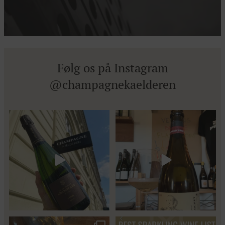
Følg os på Instagram
@champagnekaelderen
Kun 8 billetter tilbage til vores
Mød Gaspard Brochet 333.F Brut
fredagssmagning
...
Nature: den du skal
...
57
2