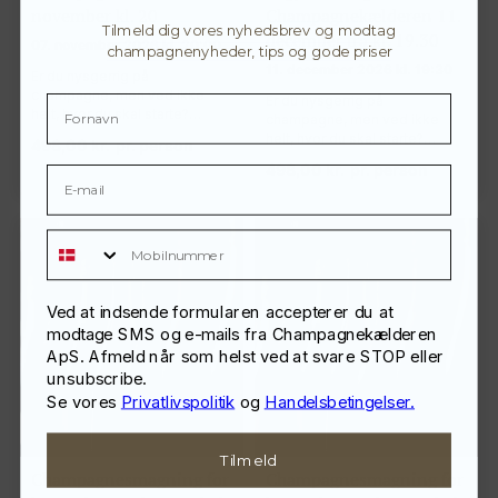
november kl. 20
Champagnekælderen 11.
Tilmeld dig vores nyhedsbrev og modtag
december fra kl. 19.30
07. november 2026 kl. 20:00
champagnenyheder, tips og gode priser
11. december 2026 kl. 19:30
Er du nysgerrig på
champagne, men ved ikke
Er du nysgerrig på
helt, hvor du skal starte?…
champagne, men ved ikke
helt, hvor du skal starte?…
498,00
kr.
pr. person
498,00
kr.
pr. person
Mobilnummer
Ved at indsende formularen accepterer du at
modtage SMS og e-mails fra Champagnekælderen
ApS. Afmeld når som helst ved at svare STOP eller
unsubscribe.
Se vores
Privatlivspolitik
og
Handelsbetingelser.
Tilmeld
Champagnesmagning for
Champagnesmagning for