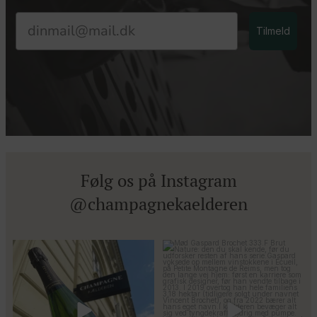
Email
Tilmeld
Følg os på Instagram
@champagnekaelderen
Kun 8 billetter tilbage til vores
Mød Gaspard Brochet 333.F Brut
fredagssmagning
...
Nature: den du skal
...