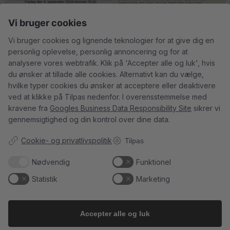
Vi bruger cookies
Vi bruger cookies og lignende teknologier for at give dig en
Tusind tak til
René Geoffroy er en af
personlig oplevelse, personlig annoncering og for at
@minglr_netvaerk_for_singler for
Champagnes ældste
...
14
0
analysere vores webtrafik. Klik på 'Accepter alle og luk', hvis
at
...
21
1
du ønsker at tillade alle cookies. Alternativt kan du vælge,
hvilke typer cookies du ønsker at acceptere eller deaktivere
ved at klikke på Tilpas nedenfor. I overensstemmelse med
kravene fra
Googles Business Data Responsibility Site
sikrer vi
gennemsigtighed og din kontrol over dine data.
5
0
23
0
Cookie- og privatlivspolitik
Tilpas
Follow on Instagram
Load More
Nødvendig
Funktionel
Statistik
Marketing
Accepter alle og luk
Kundeservice