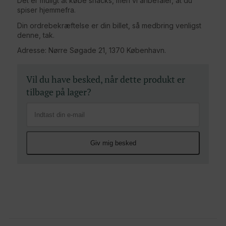
Det er muligt at købe snacks, men vi anbefaler, at du
spiser hjemmefra.
Din ordrebekræftelse er din billet, så medbring venligst
denne, tak.
Adresse: Nørre Søgade 21, 1370 København.
Vil du have besked, når dette produkt er
tilbage på lager?
Giv mig besked