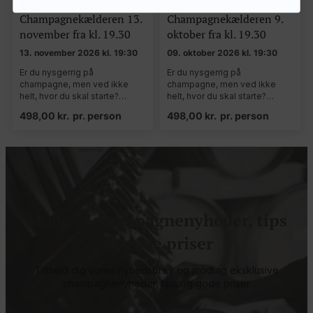
begyndere og let øvede i
begyndere og let øvede i
Champagnekælderen 13.
Champagnekælderen 9.
november fra kl. 19.30
oktober fra kl. 19.30
13. november 2026 kl. 19:30
09. oktober 2026 kl. 19:30
Er du nysgerrig på
Er du nysgerrig på
champagne, men ved ikke
champagne, men ved ikke
helt, hvor du skal starte?…
helt, hvor du skal starte?…
498,00
kr.
pr. person
498,00
kr.
pr. person
Modtag champagnenyheder, tips
og gode priser
Tilmeld dig vores nyhedsbrev og modtag eksklusive
champagnenyheder, tips og gode priser