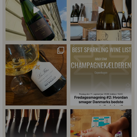
54
2
Christian Bourmalt, Les Fetes 2018
Fredagssmagningerne lever – og de
🍾
næste er lige
...
Er du helt ny indenfor champagne,
Kan man få for meget champagne?
40
1
og gerne vil
...
Nææææ…
Kan man
...
24
4
18
0