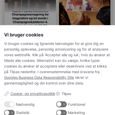
Vi bruger cookies
Tusind tak til
René Geoffroy er en af
@minglr_netvaerk_for_singler for
Champagnes ældste
...
14
0
Vi bruger cookies og lignende teknologier for at give dig en
at
...
21
1
personlig oplevelse, personlig annoncering og for at analysere
vores webtrafik. Klik på 'Accepter alle og luk', hvis du ønsker at
tillade alle cookies. Alternativt kan du vælge, hvilke typer
cookies du ønsker at acceptere eller deaktivere ved at klikke
5
0
på Tilpas nedenfor. I overensstemmelse med kravene fra
23
0
Googles Business Data Responsibility Site
sikrer vi
gennemsigtighed og din kontrol over dine data.
Follow on Instagram
Load More
Cookie- og privatlivspolitik
Tilpas
Nødvendig
Funktionel
Statistik
Marketing