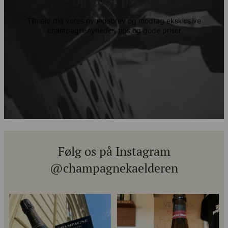
og gode priser
Tilmeld dig vores nyhedsbrev og modtag eksklusive
champagnenyheder, tips og gode priser
Følg os på Instagram
@champagnekaelderen
Kun 8 billetter tilbage til vores
Mød Gaspard Brochet 333.F Brut
fredagssmagning
...
Nature: den du skal
...