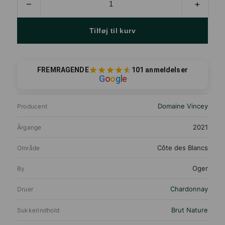
–
+
Vincey,
Oger,
2021,
Tilføj til kurv
Magnum
antal
FREMRAGENDE
101 anmeldelser
G
o
o
g
l
e
Domaine Vincey
Producent
2021
Årgange
Côte des Blancs
Område
Oger
By
Chardonnay
Druer
Brut Nature
Sukkerindhold