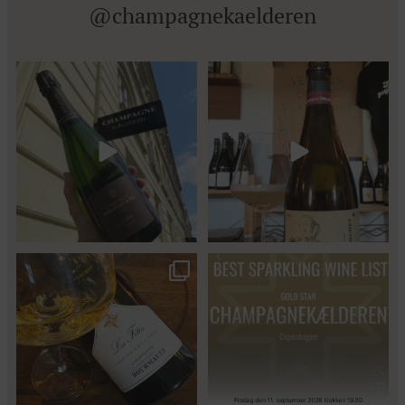
@champagnekaelderen
Kun 8 billetter tilbage til vores
Mød Gaspard Brochet 333.F Brut
fredagssmagning
...
Nature: den du skal
...
57
2
Christian Bourmalt, Les Fetes
Fredagssmagningerne lever – og
2018 🍾
de næste er lige
...