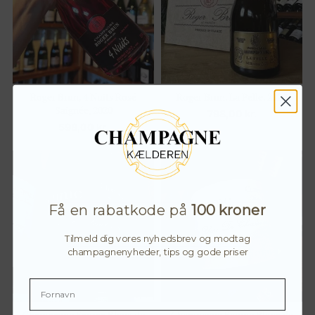
Roger Brun, 4 Nuits Rosé
Roger Brun, La Pelle, 2020
Saignée, 2020
798,00
kr.
598,00
kr.
Få en rabatkode på
100 kroner
Tilmeld dig vores nyhedsbrev og modtag
champagnenyheder, tips og gode priser
Champagne Écume Blanc de
Champagne Écume Blanc de