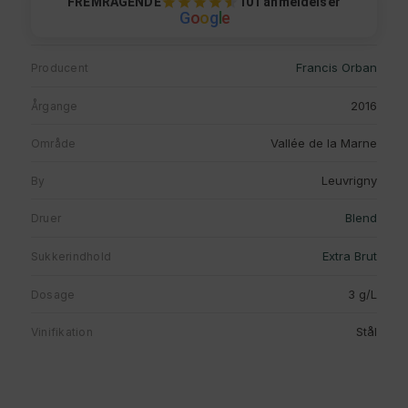
FREMRAGENDE
101 anmeldelser
G
o
o
g
l
e
Francis Orban
Producent
2016
Årgange
Vallée de la Marne
Område
Leuvrigny
By
Blend
Druer
Extra Brut
Sukkerindhold
3 g/L
Dosage
Stål
Vinifikation