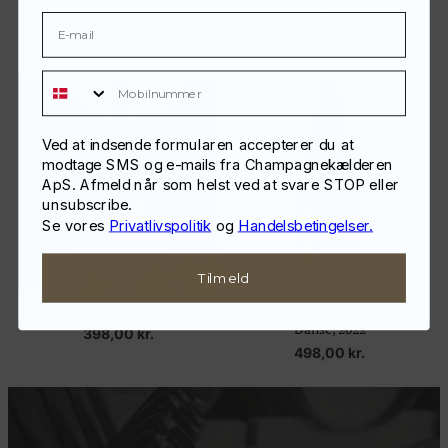
Pinot Noir
Chardonnay
498,00
kr.
498,00
kr.
Mobilnummer
Ved at indsende formularen accepterer du at
modtage SMS og e-mails fra Champagnekælderen
ApS. Afmeld når som helst ved at svare STOP eller
unsubscribe.
Se vores
Privatlivspolitik
og
Handelsbetingelser.
Tilmeld
LNM, Blanc de Noir
Maxence Janisson, Cuvée Pie
Danse, 2022
398,00
kr.
498,00
kr.