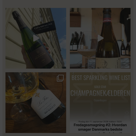
Kun 8 billetter tilbage til vores
Mød Gaspard Brochet 333.F Brut
fredagssmagning
...
Nature: den du skal
...
57
2
Christian Bourmalt, Les Fetes
Fredagssmagningerne lever – og
2018 🍾
de næste er lige
...