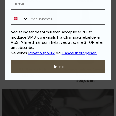
498,00
kr.
498,00
kr.
Mobilnummer
Ved at indsende formularen accepterer du at
modtage SMS og e-mails fra Champagnekælderen
ApS. Afmeld når som helst ved at svare STOP eller
unsubscribe.
Se vores
Privatlivspolitik
og
Handelsbetingelser.
Tilmeld
LNM, Blanc de Noir
Maxence Janisson, Cuvée Pie
Danse, 2022
398,00
kr.
498,00
kr.