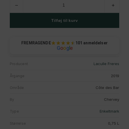
Laculle
–
+
Frères,
Bicheret,
2019
Tilføj til kurv
antal
FREMRAGENDE
101 anmeldelser
G
o
o
g
l
e
Laculle Freres
Producent
2019
Årgange
Côte des Bar
Område
Chervey
By
Enkeltmark
Type
0,75 L
Størrelse