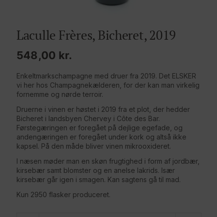
Laculle Frères, Bicheret, 2019
548,00
kr.
Enkeltmarkschampagne med druer fra 2019. Det ELSKER
vi her hos Champagnekælderen, for der kan man virkelig
fornemme og nørde terroir.
Druerne i vinen er høstet i 2019 fra et plot, der hedder
Bicheret i landsbyen Chervey i Côte des Bar.
Førstegæringen er foregået på dejlige egefade, og
andengæringen er foregået under kork og altså ikke
kapsel. På den måde bliver vinen mikrooxideret.
I næsen møder man en skøn frugtighed i form af jordbær,
kirsebær samt blomster og en anelse lakrids. Især
kirsebær går igen i smagen. Kan sagtens gå til mad.
Kun 2950 flasker produceret.