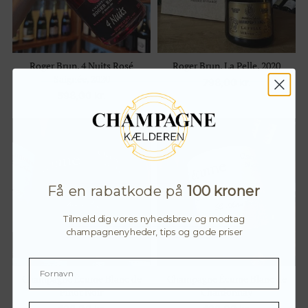
Roger Brun, 4 Nuits Rosé
Roger Brun, La Pelle, 2020
Saignée, 2020
798,00
kr.
598,00
kr.
Få en rabatkode på
100 kroner
Tilmeld dig vores nyhedsbrev og modtag
champagnenyheder, tips og gode priser
Champagne Écume Blanc de
Champagne Écume Blanc de
Pinot Noir
Chardonnay