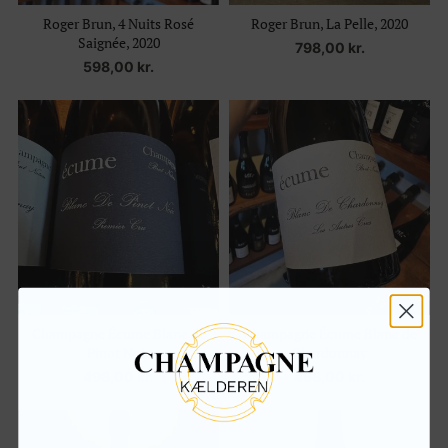
Roger Brun, 4 Nuits Rosé
Roger Brun, La Pelle, 2020
Saignée, 2020
798,00
kr.
598,00
kr.
Champagne Écume Blanc de
Champagne Écume Blanc de
Pinot Noir
Chardonnay
498,00
kr.
498,00
kr.