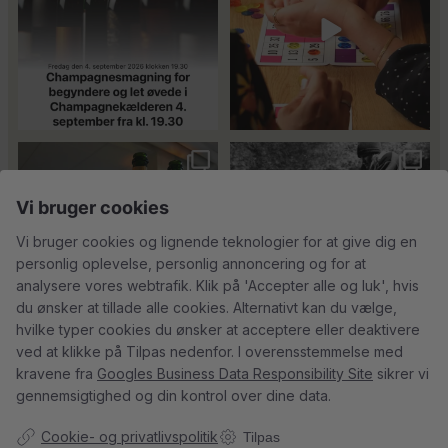
24
4
18
0
Tusind tak til
René Geoffroy er en af
@minglr_netvaerk_for_singler for
Champagnes ældste
...
14
0
at
...
21
1
Vi bruger cookies
Vi bruger cookies og lignende teknologier for at give dig en
personlig oplevelse, personlig annoncering og for at
analysere vores webtrafik. Klik på 'Accepter alle og luk', hvis
5
0
du ønsker at tillade alle cookies. Alternativt kan du vælge,
23
0
hvilke typer cookies du ønsker at acceptere eller deaktivere
ved at klikke på Tilpas nedenfor. I overensstemmelse med
kravene fra
Googles Business Data Responsibility Site
sikrer vi
Follow on Instagram
Load More
gennemsigtighed og din kontrol over dine data.
Cookie- og privatlivspolitik
Tilpas