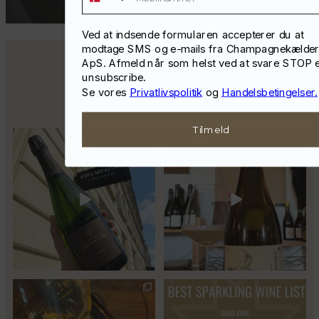
Ved at indsende formularen accepterer du at
modtage SMS og e-mails fra Champagnekælde
ApS. Afmeld når som helst ved at svare STOP e
Følg os på Instagram
unsubscribe.
@champagnekaelderen
Se vores
Privatlivspolitik
og
Handelsbetingelser.
Tilmeld
Kun 8 billetter tilbage til vores
Mød Gaspard Brochet 333.F Brut
fredagssmagning
...
Nature: den du skal
...
57
2
Christian Bourmalt, Les Fetes
Fredagssmagningerne lever – og
2018 🍾
de næste er lige
...