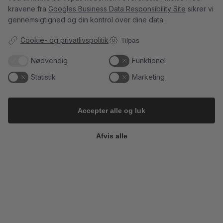
kravene fra
Googles Business Data Responsibility Site
sikrer vi
gennemsigtighed og din kontrol over dine data.
Cookie- og privatlivspolitik
Tilpas
5
0
23
0
Nødvendig
Funktionel
Follow on Instagram
Load More
Statistik
Marketing
Accepter alle og luk
Kundeservice
Afvis alle
Du kan kontakte os her:
info@champagnekaelderen.dk
Vi bestræber os på at svare inden for 24 timer på hverdage.