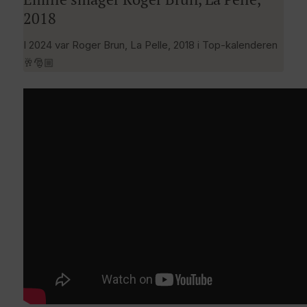
2018
I 2024 var Roger Brun, La Pelle, 2018 i Top-kalenderen
🥂🎅🏼