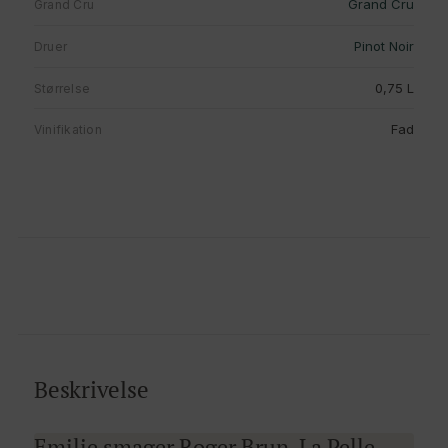
Grand Cru
Grand Cru
Pinot Noir
Druer
0,75 L
Størrelse
Fad
Vinifikation
Beskrivelse
Emilie smager Roger Brun, La Pelle,