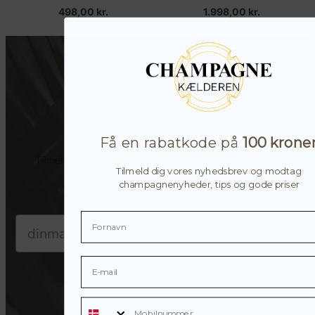
498,00
kr.
1.998,00
kr.
Modtag champagnenyheder, tips
og gode priser
Få en rabatkode på
100 krone
Tilmeld dig vores nyhedsbrev og modtag eksklusive
Tilmeld dig vores nyhedsbrev og modtag
champagnenyheder, tips og gode priser
champagnenyheder, tips og gode priser
Email
Tilmeld
Mobilnummer