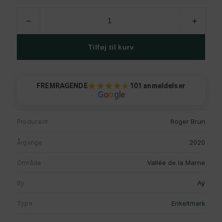
Roger
–
+
Brun,
La
Pelle,
Tilføj til kurv
2020
antal
FREMRAGENDE
101 anmeldelser
G
o
o
g
l
e
Roger Brun
Producent
2020
Årgange
Vallée de la Marne
Område
Aÿ
By
Enkeltmark
Type