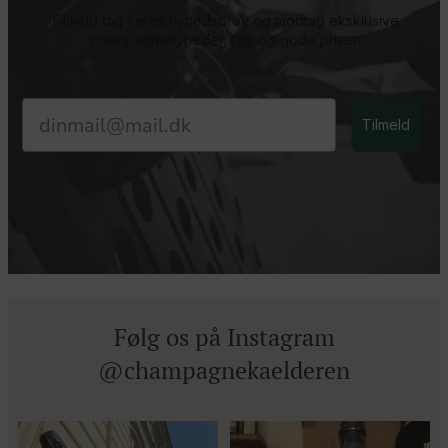
Tilmeld dig vores nyhedsbrev og modtag eksklusive
champagnenyheder, tips og gode priser
Email
Tilmeld
Følg os på Instagram
@champagnekaelderen
Kun 8 billetter tilbage til vores
Mød Gaspard Brochet 333.F Brut