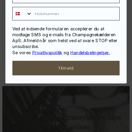
6. februar 2023
#3 Druerne i Champagne
Mobilnummer
Viden
I Champagne dominerer de tre druer Pinot Noir, Chardonnay og
Ved at indsende formularen accepterer du at
(Pinot) Meunier. Der er ca….
modtage SMS og e-mails fra Champagnekælderen
ApS. Afmeld når som helst ved at svare STOP eller
unsubscribe.
Se vores
Privatlivspolitik
og
Handelsbetingelser.
Læs mere
Tilmeld
Modtag champagnenyheder, tips
og gode priser