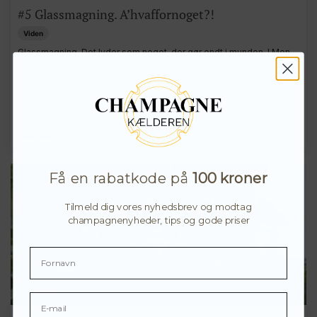
#5 Glassmagning. A’hvaffornoget?!
Viden
Glassmagning. Det lyder som noget, der gør ondt i munden..! Men
bare rolig. Det er…
Læs mere
Få en rabatkode på
100 kroner
Tilmeld dig vores nyhedsbrev og modtag
champagnenyheder, tips og gode priser