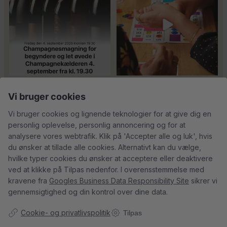
24
4
18
0
Tusind tak til
René Geoffroy er en af
Vi bruger cookies
@minglr_netvaerk_for_singler for
Champagnes ældste
...
14
0
at
...
21
1
Vi bruger cookies og lignende teknologier for at give dig en
personlig oplevelse, personlig annoncering og for at
analysere vores webtrafik. Klik på 'Accepter alle og luk', hvis
du ønsker at tillade alle cookies. Alternativt kan du vælge,
hvilke typer cookies du ønsker at acceptere eller deaktivere
5
0
23
0
ved at klikke på Tilpas nedenfor. I overensstemmelse med
kravene fra
Googles Business Data Responsibility Site
sikrer vi
gennemsigtighed og din kontrol over dine data.
Follow on Instagram
Load More
Cookie- og privatlivspolitik
Tilpas