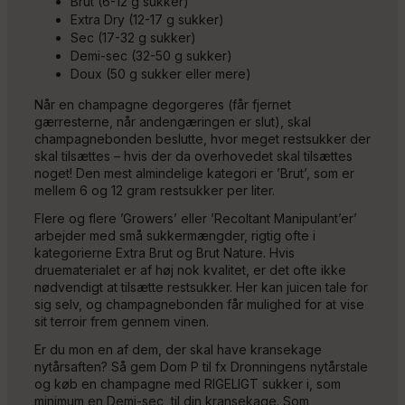
Brut (6-12 g sukker)
Extra Dry (12-17 g sukker)
Sec (17-32 g sukker)
Demi-sec (32-50 g sukker)
Doux (50 g sukker eller mere)
Når en champagne degorgeres (får fjernet
gærresterne, når andengæringen er slut), skal
champagnebonden beslutte, hvor meget restsukker der
skal tilsættes – hvis der da overhovedet skal tilsættes
noget! Den mest almindelige kategori er ’Brut’, som er
mellem 6 og 12 gram restsukker per liter.
Flere og flere ’Growers’ eller ’Recoltant Manipulant’er’
arbejder med små sukkermængder, rigtig ofte i
kategorierne Extra Brut og Brut Nature. Hvis
druematerialet er af høj nok kvalitet, er det ofte ikke
nødvendigt at tilsætte restsukker. Her kan juicen tale for
sig selv, og champagnebonden får mulighed for at vise
sit terroir frem gennem vinen.
Er du mon en af dem, der skal have kransekage
nytårsaften? Så gem Dom P til fx Dronningens nytårstale
og køb en champagne med RIGELIGT sukker i, som
minimum en Demi-sec, til din kransekage. Som