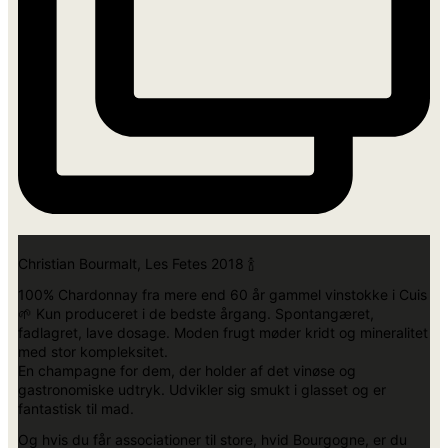
Christian Bourmalt, Les Fetes 2018 🍾
100% Chardonnay fra mere end 60 år gammel vinstokke i Cuis
🌱 Kun produceret i de bedste årgang. Spontangæret,
fadlagret, lave dosage. Moden frugt møder kridt og mineralitet
med stor kompleksitet.
En champagne for dem, der holder af det vinøse og
gastronomiske udtryk. Udvikler sig smukt i glasset og er
fantastisk til mad.
Og hvis du får associationer til store, hvid Bourgogne, er du