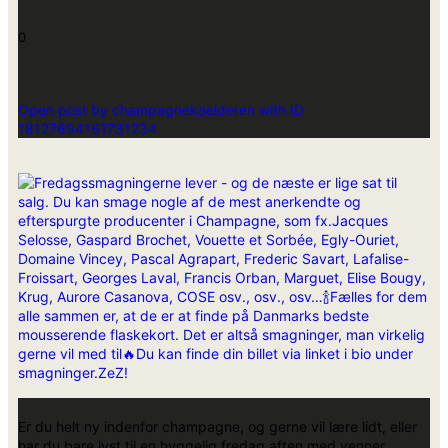
0
Open post by champagnekaelderen with ID
18127694161731234
Er du helt ny indenfor champagne, og gerne vil lære lidt, eller
har du bare lyst til en hyggelig fredag aften med venner,