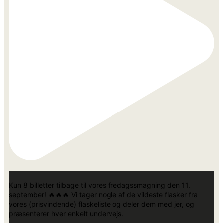
Kun 8 billetter tilbage til vores fredagssmagning den 11.
september! 🔥🔥🔥 Vi tager nogle af de vildeste flasker fra
vores (prisvindende) flaskeliste og deler dem med jer, og
præsenterer hver enkelt undervejs.