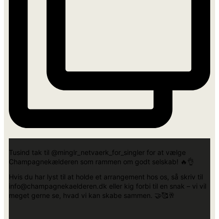
Tusind tak til @minglr_netvaerk_for_singler for at vælge
Champagnekælderen som rammen om godt selskab! 🔥👌
Hvis du har lyst til at holde et arrangement hos os, så skriv til
info@champagnekaelderen.dk eller kig forbi til en snak – vi vil
meget gerne se, hvad vi kan skabe sammen. 🤝🥰🥂