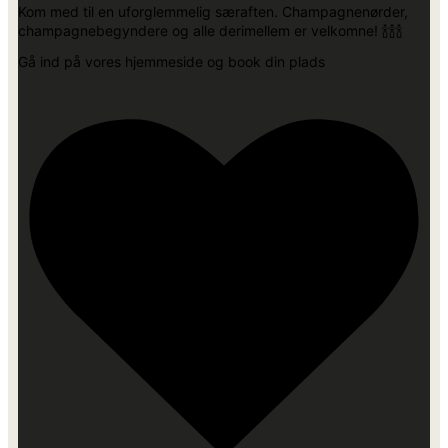
Kom med til en uforglemmelig særaften. Champagnenørder,
champagnebegyndere og alle derimellem er velkomne! 🍾🍾🍾
Gå ind på vores hjemmeside og book din plads