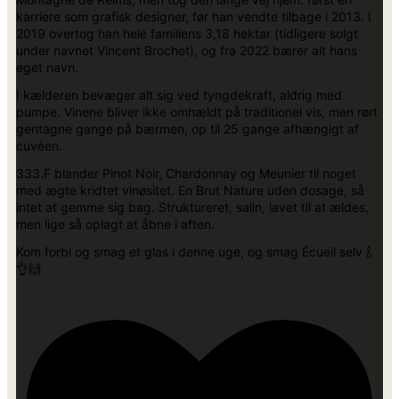
karriere som grafisk designer, før han vendte tilbage i 2013. I
2019 overtog han hele familiens 3,18 hektar (tidligere solgt
under navnet Vincent Brochet), og fra 2022 bærer alt hans
eget navn.
I kælderen bevæger alt sig ved tyngdekraft, aldrig med
pumpe. Vinene bliver ikke omhældt på traditionel vis, men rørt
gentagne gange på bærmen, op til 25 gange afhængigt af
cuvéen.
333.F blander Pinot Noir, Chardonnay og Meunier til noget
med ægte kridtet vinøsitet. En Brut Nature uden dosage, så
intet at gemme sig bag. Struktureret, salin, lavet til at ældes,
men lige så oplagt at åbne i aften.
Kom forbi og smag et glas i denne uge, og smag Écueil selv 🍾
👌🙌