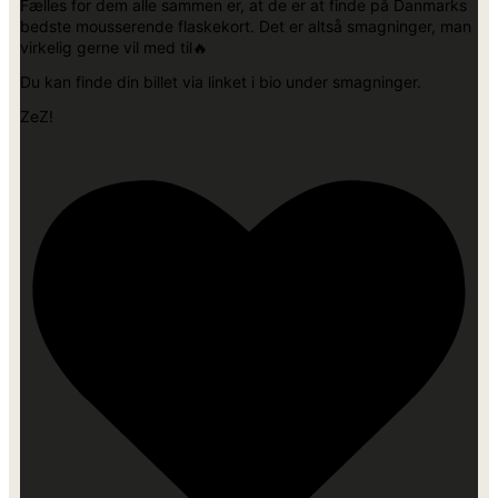
Fælles for dem alle sammen er, at de er at finde på Danmarks
bedste mousserende flaskekort. Det er altså smagninger, man
virkelig gerne vil med til🔥
Du kan finde din billet via linket i bio under smagninger.
ZeZ!