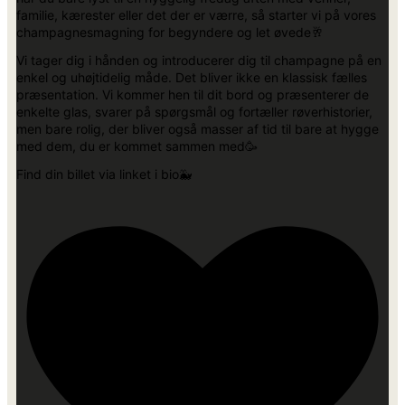
familie, kærester eller det der er værre, så starter vi på vores
champagnesmagning for begyndere og let øvede🥂
Vi tager dig i hånden og introducerer dig til champagne på en
enkel og uhøjtidelig måde. Det bliver ikke en klassisk fælles
præsentation. Vi kommer hen til dit bord og præsenterer de
enkelte glas, svarer på spørgsmål og fortæller røverhistorier,
men bare rolig, der bliver også masser af tid til bare at hygge
med dem, du er kommet sammen med🥳
Find din billet via linket i bio🐳