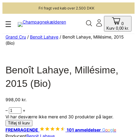
Fri fragt ved køb over 2.500 DKK
0
Kurv
0,00
kr.
Grand Cru
/
Benoit Lahaye
/ Benoît Lahaye, Millésime, 2015
(Bio)
Benoît Lahaye, Millésime,
2015 (Bio)
998,00
kr.
Benoît
–
+
Lahaye,
Vi har desværre ikke mere end 30 produkter på lager.
Millésime,
Tilføj til kurv
2015
FREMRAGENDE
101 anmeldelser
G
o
o
g
l
e
(Bio)
Producent
Benoit Lahaye