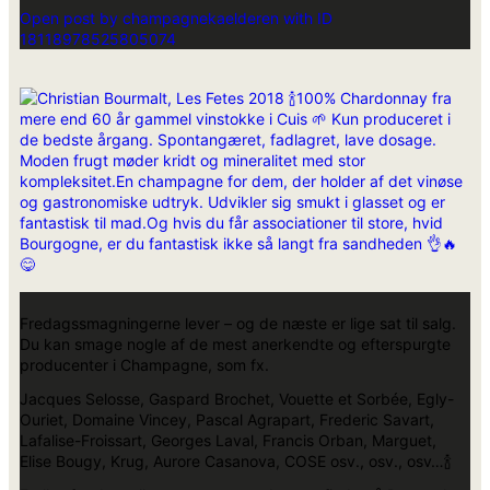
Open post by champagnekaelderen with ID
18118978525805074
Fredagssmagningerne lever – og de næste er lige sat til salg.
Du kan smage nogle af de mest anerkendte og efterspurgte
producenter i Champagne, som fx.
Jacques Selosse, Gaspard Brochet, Vouette et Sorbée, Egly-
Ouriet, Domaine Vincey, Pascal Agrapart, Frederic Savart,
Lafalise-Froissart, Georges Laval, Francis Orban, Marguet,
Elise Bougy, Krug, Aurore Casanova, COSE osv., osv., osv…🍾