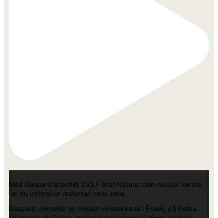
Mød Gaspard Brochet 333.F Brut Nature: den du skal kende,
før du udforsker resten af hans serie.
Gaspard voksede op mellem vinstokkene i Écueil, på Petite
Montagne de Reims, men tog den lange vej hjem: først en