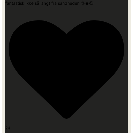
fantastisk ikke så langt fra sandheden 👌🔥😋
24