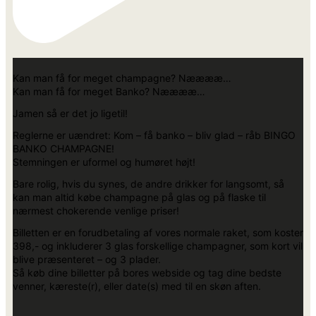
Kan man få for meget champagne? Nææææ…
Kan man få for meget Banko? Nææææ…
Jamen så er det jo ligetil!
Reglerne er uændret: Kom – få banko – bliv glad – råb BINGO
BANKO CHAMPAGNE!
Stemningen er uformel og humøret højt!
Bare rolig, hvis du synes, de andre drikker for langsomt, så
kan man altid købe champagne på glas og på flaske til
nærmest chokerende venlige priser!
Billetten er en forudbetaling af vores normale raket, som koster
398,- og inkluderer 3 glas forskellige champagner, som kort vil
blive præsenteret – og 3 plader.
Så køb dine billetter på bores webside og tag dine bedste
venner, kæreste(r), eller date(s) med til en skøn aften.