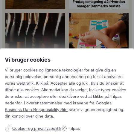
Er du helt ny indenfor champagne,
Kan man få for meget
og gerne vil
...
champagne? Nææææ…
Kan
43
1
man
...
24
4
18
0
Vi bruger cookies
Vi bruger cookies og lignende teknologier for at give dig en
personlig oplevelse, personlig annoncering og for at
analysere vores webtrafik. Klik på 'Accepter alle og luk', hvis
Tusind tak til
René Geoffroy er en af
du ønsker at tillade alle cookies. Alternativt kan du vælge,
@minglr_netvaerk_for_singler for
Champagnes ældste
...
14
0
hvilke typer cookies du ønsker at acceptere eller deaktivere
at
...
21
1
ved at klikke på Tilpas nedenfor. I overensstemmelse med
kravene fra
Googles Business Data Responsibility Site
sikrer vi
gennemsigtighed og din kontrol over dine data.
Cookie- og privatlivspolitik
Tilpas
5
0
23
0