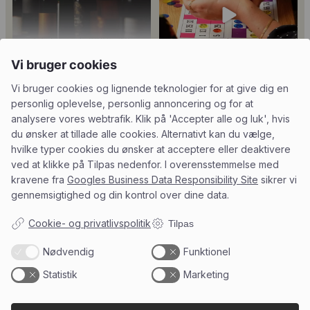
24
4
18
0
Vi bruger cookies
Vi bruger cookies og lignende teknologier for at give dig en
personlig oplevelse, personlig annoncering og for at
Tusind tak til
René Geoffroy er en af
@minglr_netvaerk_for_singler for
Champagnes ældste
...
14
0
analysere vores webtrafik. Klik på 'Accepter alle og luk', hvis
at
...
21
1
du ønsker at tillade alle cookies. Alternativt kan du vælge,
hvilke typer cookies du ønsker at acceptere eller deaktivere
ved at klikke på Tilpas nedenfor. I overensstemmelse med
kravene fra
Googles Business Data Responsibility Site
sikrer vi
gennemsigtighed og din kontrol over dine data.
5
0
23
0
Cookie- og privatlivspolitik
Tilpas
Nødvendig
Funktionel
Follow on Instagram
Load More
Statistik
Marketing