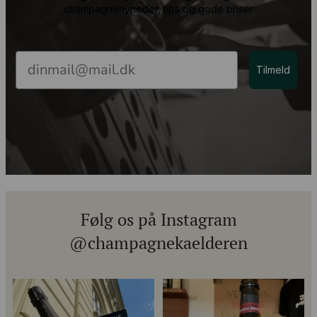
champagnenyheder, tips og gode priser
Email
Tilmeld
Følg os på Instagram
@champagnekaelderen
Kun 8 billetter tilbage til vores
Mød Gaspard Brochet 333.F Brut
fredagssmagning
...
Nature: den du skal
...