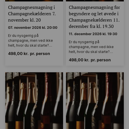
Få en rabatkode på
100 kroner
Champagnesmagning i
Champagnesmagning for
Champagnekælderen 7.
begyndere og let øvede i
Tilmeld dig vores nyhedsbrev og modtag
november kl. 20
Champagnekælderen 11.
champagnenyheder, tips og gode priser
december fra kl. 19.30
07. november 2026 kl. 20:00
11. december 2026 kl. 19:30
Er du nysgerrig på
champagne, men ved ikke
Er du nysgerrig på
helt, hvor du skal starte?…
champagne, men ved ikke
helt, hvor du skal starte?…
498,00
kr.
pr. person
498,00
kr.
pr. person
Mobilnummer
Ved at indsende formularen accepterer du at
modtage SMS og e-mails fra Champagnekælderen
ApS. Afmeld når som helst ved at svare STOP eller
unsubscribe.
Se vores
Privatlivspolitik
og
Handelsbetingelser.
Tilmeld