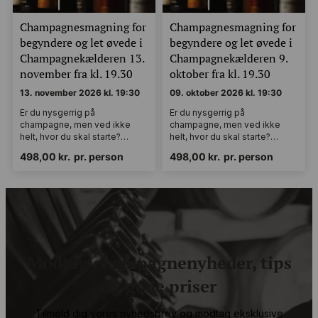
Champagnesmagning for
Champagnesmagning for
begyndere og let øvede i
begyndere og let øvede i
Champagnekælderen 13.
Champagnekælderen 9.
november fra kl. 19.30
oktober fra kl. 19.30
13. november 2026 kl. 19:30
09. oktober 2026 kl. 19:30
Er du nysgerrig på
Er du nysgerrig på
champagne, men ved ikke
champagne, men ved ikke
helt, hvor du skal starte?…
helt, hvor du skal starte?…
498,00
kr.
pr. person
498,00
kr.
pr. person
Modtag champagnenyheder, tips
og gode priser
Tilmeld dig vores nyhedsbrev og modtag eksklusive