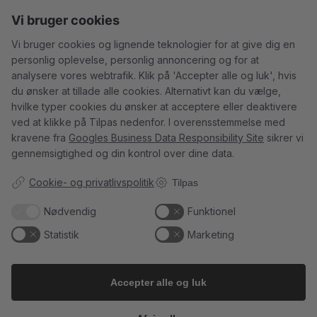
18
0
Vi bruger cookies
Vi bruger cookies og lignende teknologier for at give dig en
personlig oplevelse, personlig annoncering og for at
analysere vores webtrafik. Klik på 'Accepter alle og luk', hvis
du ønsker at tillade alle cookies. Alternativt kan du vælge,
Tusind tak til
René Geoffroy er en af
hvilke typer cookies du ønsker at acceptere eller deaktivere
@minglr_netvaerk_for_singler for
Champagnes ældste
...
14
0
at
...
ved at klikke på Tilpas nedenfor. I overensstemmelse med
21
1
kravene fra
Googles Business Data Responsibility Site
sikrer vi
gennemsigtighed og din kontrol over dine data.
Cookie- og privatlivspolitik
Tilpas
5
0
23
0
Nødvendig
Funktionel
Statistik
Marketing
Follow on Instagram
Load More
Accepter alle og luk