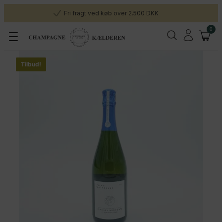
Fri fragt ved køb over 2.500 DKK
0
Tilbud!