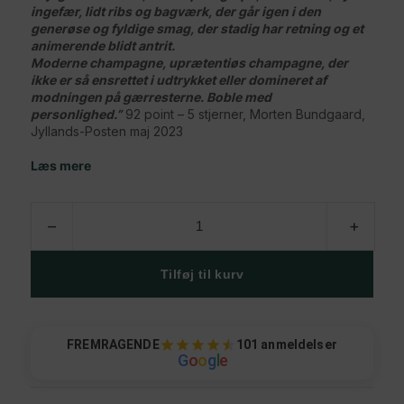
ingefær, lidt ribs og bagværk, der går igen i den
generøse og fyldige smag, der stadig har retning og et
animerende blidt antrit.
Moderne champagne, uprætentiøs champagne, der
ikke er så ensrettet i udtrykket eller domineret af
modningen på gærresterne. Boble med
personlighed.”
92 point – 5 stjerner, Morten Bundgaard,
Jyllands-Posten maj 2023
Læs mere
Daniel
–
+
Moreau,
Pièce
Maîtresse,
Tilføj til kurv
Base
2020
(Øko)
antal
FREMRAGENDE
101 anmeldelser
G
o
o
g
l
e