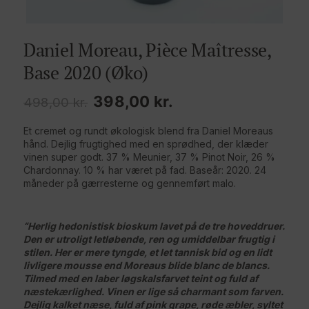
Daniel Moreau, Pièce Maîtresse,
Base 2020 (Øko)
Den
Den
398,00
kr.
498,00
kr.
oprindelige
aktuelle
Et cremet og rundt økologisk blend fra Daniel Moreaus
pris
pris
hånd. Dejlig frugtighed med en sprødhed, der klæder
var:
er:
vinen super godt. 37 % Meunier, 37 % Pinot Noir, 26 %
498,00 kr..
398,00 kr..
Chardonnay. 10 % har været på fad. Baseår: 2020. 24
måneder på gærresterne og gennemført malo.
“Herlig hedonistisk bioskum lavet på de tre hoveddruer.
Den er utroligt letløbende, ren og umiddelbar frugtig i
stilen. Her er mere tyngde, et let tannisk bid og en lidt
livligere mousse end Moreaus blide blanc de blancs.
Tilmed med en laber løgskalsfarvet teint og fuld af
næstekærlighed. Vinen er lige så charmant som farven.
Dejlig kalket næse, fuld af pink grape, røde æbler, syltet