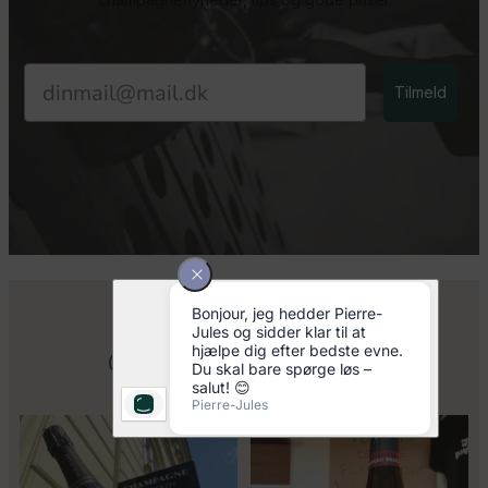
Email
Tilmeld
Følg os på Instagram
@champagnekaelderen
Kun 8 billetter tilbage til vores
Mød Gaspard Brochet 333.F Brut
fredagssmagning
...
Nature: den du skal
...