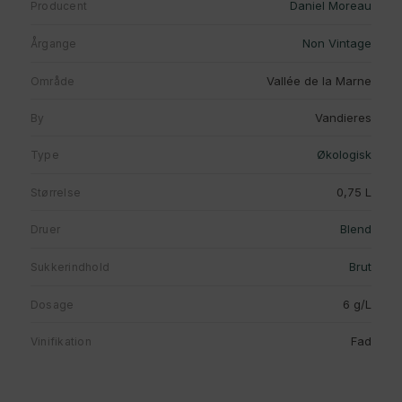
Daniel Moreau
Producent
Non Vintage
Årgange
Vallée de la Marne
Område
Vandieres
By
Økologisk
Type
0,75 L
Størrelse
Blend
Druer
Brut
Sukkerindhold
6 g/L
Dosage
Fad
Vinifikation