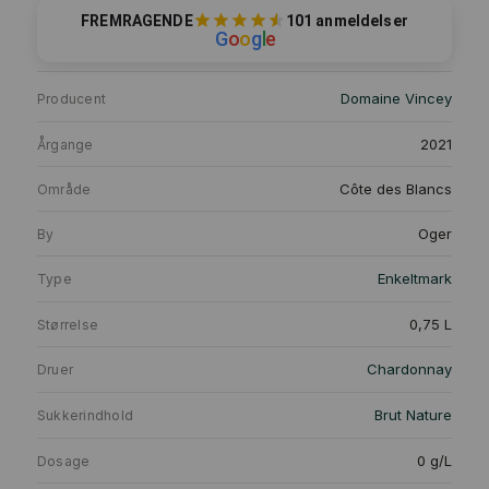
FREMRAGENDE
101 anmeldelser
G
o
o
g
l
e
Domaine Vincey
Producent
2021
Årgange
Côte des Blancs
Område
Oger
By
Enkeltmark
Type
0,75 L
Størrelse
Chardonnay
Druer
Brut Nature
Sukkerindhold
0 g/L
Dosage