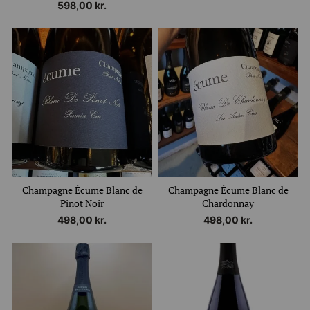
598,00
kr.
Få en rabatkode på
100 kroner
Tilmeld dig vores nyhedsbrev og modtag
champagnenyheder, tips og gode priser
Champagne Écume Blanc de
Champagne Écume Blanc de
Pinot Noir
Chardonnay
498,00
kr.
498,00
kr.
Mobilnummer