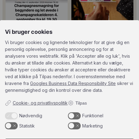
Vi bruger cookies
Tusind tak til
René Geoffroy er en af
@minglr_netvaerk_for_singler for
Champagnes ældste
...
14
0
at
...
Vi bruger cookies og lignende teknologier for at give dig en
21
1
personlig oplevelse, personlig annoncering og for at
analysere vores webtrafik. Klik på 'Accepter alle og luk', hvis
du ønsker at tillade alle cookies. Alternativt kan du vælge,
hvilke typer cookies du ønsker at acceptere eller deaktivere
ved at klikke på Tilpas nedenfor. I overensstemmelse med
5
0
23
0
kravene fra
Googles Business Data Responsibility Site
sikrer vi
gennemsigtighed og din kontrol over dine data.
Follow on Instagram
Load More
Cookie- og privatlivspolitik
Tilpas
Nødvendig
Funktionel
Statistik
Marketing
Kundeservice