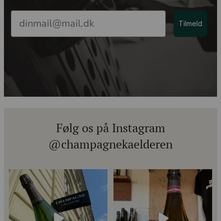
Email
Tilmeld
Følg os på Instagram
@champagnekaelderen
Kun 8 billetter tilbage til vores
Mød Gaspard Brochet 333.F Brut
fredagssmagning
...
Nature: den du skal
...