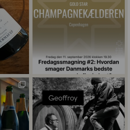
18
0
singler for at
...
René Geoffroy er en af Champagnes ældste
...
21
1