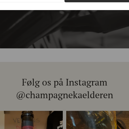
Følg os på Instagram
@champagnekaelderen
chet 333.F Brut Nature: den du skal
...
Christian Bourmalt, Les Fetes