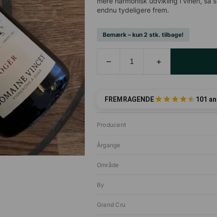
mere harmonisk udvikling i vinen, så s
endnu tydeligere frem.
Bemærk – kun 2 stk. tilbage!
Domaine
–
+
Vincey,
Oger,
2021,
Jeroboam
FREMRAGENDE
101 a
antal
Producent
Årgange
Område
By
Grand Cru