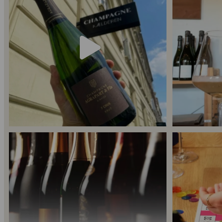
56
2
Er du helt ny indenfor champagne, og gerne vil
...
Kan man få for
14
0