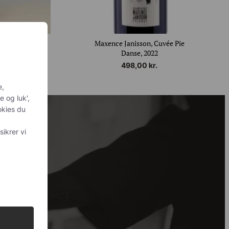
r
Maxence Janisson, Cuvée Pie
Danse, 2022
498,00
kr.
e,
e og luk',
okies du
sikrer vi
de priser
 gode priser