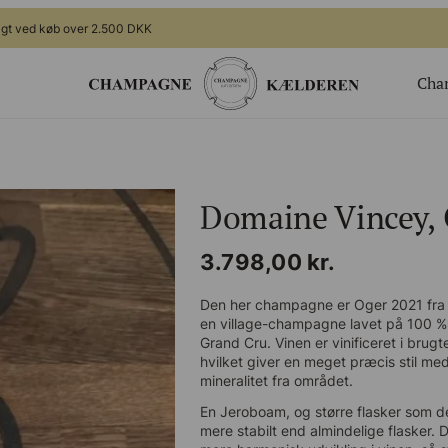
ragt ved køb over 2.500 DKK
Cha
ger
Gavekort
Valgfrit beløb til webshoppen
Domaine Vincey, 
ing
Champagnesmagning for 2
 nye generation
Økologisk
te arrangement
3.798,00
kr.
Bingo Banko Champagne for 2
Valgfrit beløb til bar/butik
Den her champagne er Oger 2021 fra 
en village-champagne lavet på 100 % 
Grand Cru. Vinen er vinificeret i bru
hvilket giver en meget præcis stil me
mineralitet fra området.
En Jeroboam, og større flasker som d
mere stabilt end almindelige flasker. 