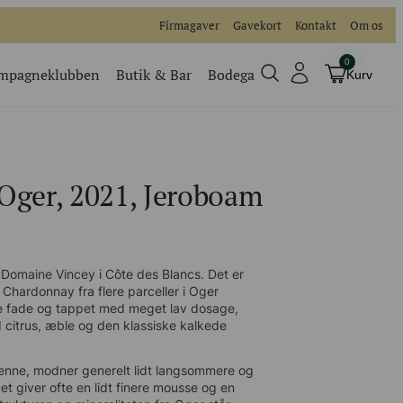
Firmagaver
Gavekort
Kontakt
Om os
0
mpagneklubben
Butik & Bar
Bodega
Kurv
Champagneklubben
Videoer
Oger, 2021, Jeroboam
Køb billet
Traditionel
Køb billet til vores events
Domaine Vincey i Côte des Blancs. Det er
Chardonnay fra flere parceller i Oger
gte fade og tappet med meget lav dosage,
d citrus, æble og den klassiske kalkede
enne, modner generelt lidt langsommere og
Det giver ofte en lidt finere mousse og en