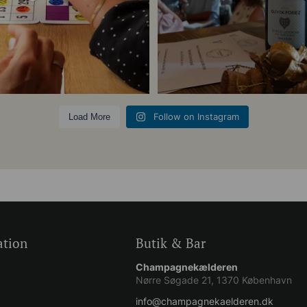
5
0
Follow on Instagram
Load More
ation
Butik & Bar
Champagnekælderen
Nørre Søgade 21, 1370 København
info@champagnekaelderen.dk