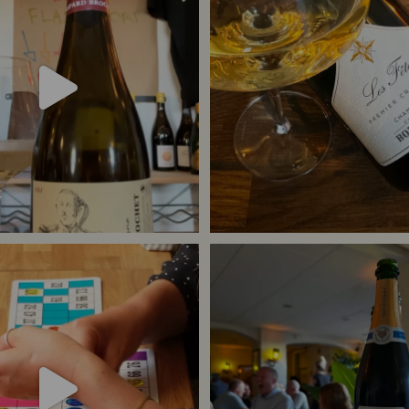
24
4
41
1
 meget champagne? Nææææ…
Kan man
...
Tusind tak til @minglr_netvaerk_for_
23
0