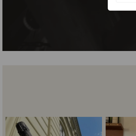
Kun 8 billetter tilbage til vores fredagssmagning
...
Mød Gaspard Bro