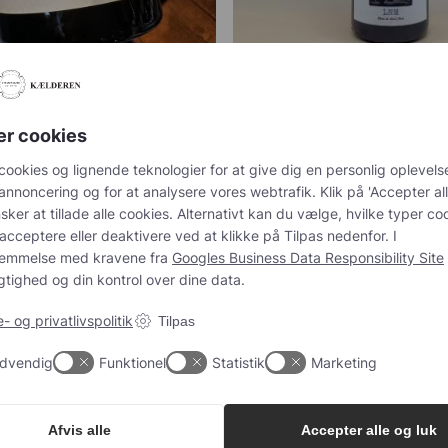
mpagne Écume Blanc de
LNM, Blanc de Noi
Chardonnay
398,00
kr.
498,00
kr.
er cookies
cookies og lignende teknologier for at give dig en personlig oplevels
annoncering og for at analysere vores webtrafik. Klik på 'Accepter all
sker at tillade alle cookies. Alternativt kan du vælge, hvilke typer co
acceptere eller deaktivere ved at klikke på Tilpas nedenfor. I
temmelse med kravene fra
Googles Business Data Responsibility Site
tighed og din kontrol over dine data.
- og privatlivspolitik
Tilpas
dvendig
Funktionel
Statistik
Marketing
hampagnenyheder, tips og go
 vores nyhedsbrev og modtag eksklusive champagnenyheder, tips og
Afvis alle
Accepter alle og luk