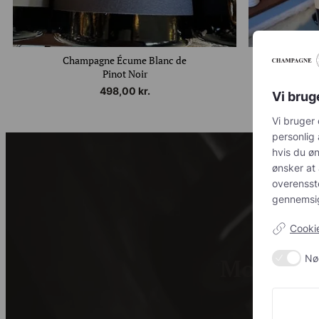
Champagne Écume Blanc de
Cha
Pinot Noir
498,00
kr.
Vi brug
Vi bruger 
personlig 
hvis du øn
ønsker at 
overenss
gennemsig
Cookie
Nø
Modtag c
Tilmeld dig