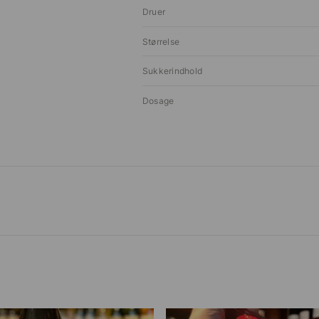
Druer
Størrelse
Sukkerindhold
Dosage