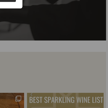
 2018 🍾
Fredagssmagningerne lever – og de næste er lige
...