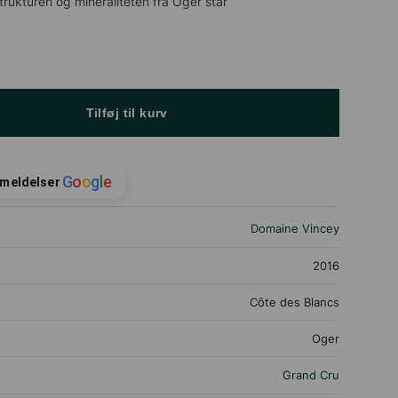
trukturen og mineraliteten fra Oger står
Tilføj til kurv
G
o
o
g
l
e
nmeldelser
Domaine Vincey
2016
Côte des Blancs
Oger
Grand Cru