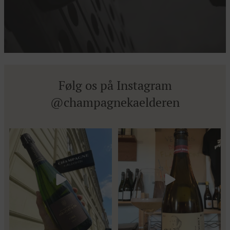
Følg os på Instagram
@champagnekaelderen
Kun 8 billetter tilbage til vores
Mød Gaspard Brochet 333.F Brut
fredagssmagning
...
Nature: den du skal
...
57
2