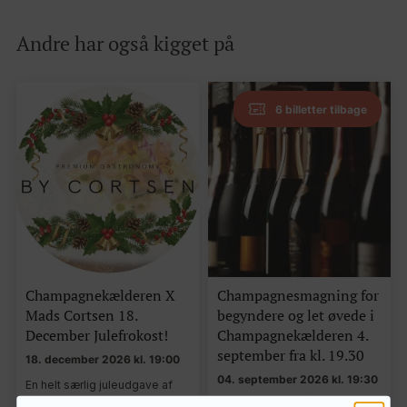
Andre har også kigget på
6 billetter tilbage
Champagnekælderen X
Champagnesmagning for
Mads Cortsen 18.
begyndere og let øvede i
December Julefrokost!
Champagnekælderen 4.
september fra kl. 19.30
18. december 2026 kl. 19:00
04. september 2026 kl. 19:30
En helt særlig juleudgave af
vores samarbejde med
Er du nysgerrig på