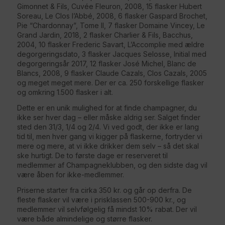
Gimonnet & Fils, Cuvée Fleuron, 2008, 15 flasker Hubert
Soreau, Le Clos l’Abbé, 2008, 6 flasker Gaspard Brochet,
Pie “Chardonnay”, Tome II, 7 flasker Domaine Vincey, Le
Grand Jardin, 2018, 2 flasker Charlier & Fils, Bacchus,
2004, 10 flasker Frederic Savart, L’Accomplie med ældre
degorgeringsdato, 3 flasker Jacques Selosse, Initial med
degorgeringsår 2017, 12 flasker José Michel, Blanc de
Blancs, 2008, 9 flasker Claude Cazals, Clos Cazals, 2005
og meget meget mere. Der er ca. 250 forskellige flasker
og omkring 1.500 flasker i alt.
Dette er en unik mulighed for at finde champagner, du
ikke ser hver dag – eller måske aldrig ser. Salget finder
sted den 31/3, 1/4 og 2/4. Vi ved godt, der ikke er lang
tid til, men hver gang vi kigger på flaskerne, fortryder vi
mere og mere, at vi ikke drikker dem selv – så det skal
ske hurtigt. De to første dage er reserveret til
medlemmer af Champagneklubben, og den sidste dag vil
være åben for ikke-medlemmer.
Priserne starter fra cirka 350 kr. og går op derfra. De
fleste flasker vil være i prisklassen 500-900 kr., og
medlemmer vil selvfølgelig få mindst 10% rabat. Der vil
være både almindelige og større flasker.