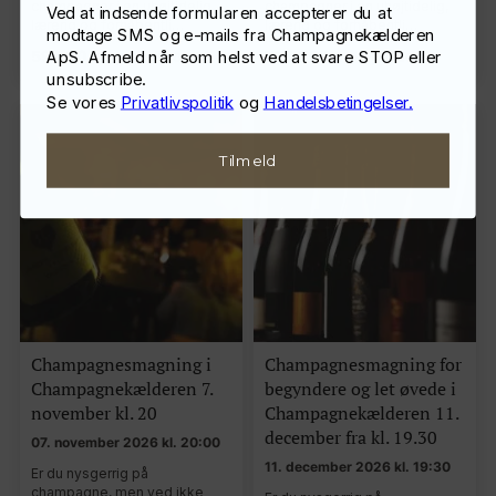
champagner i en uhøjtidelig,
champagner i en uhøjtidelig,
Ved at indsende formularen accepterer du at
lærerig og forhåbentli…
lærerig og forhåbentli…
modtage SMS og e-mails fra Champagnekælderen
598,00
kr.
pr. person
798,00
kr.
pr. person
ApS. Afmeld når som helst ved at svare STOP eller
unsubscribe.
Se vores
Privatlivspolitik
og
Handelsbetingelser.
Tilmeld
Champagnesmagning i
Champagnesmagning for
Champagnekælderen 7.
begyndere og let øvede i
november kl. 20
Champagnekælderen 11.
december fra kl. 19.30
07. november 2026 kl. 20:00
11. december 2026 kl. 19:30
Er du nysgerrig på
champagne, men ved ikke