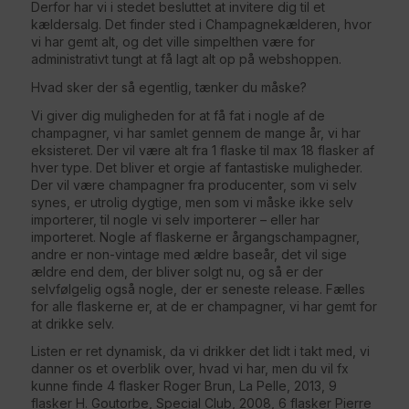
Derfor har vi i stedet besluttet at invitere dig til et
kældersalg. Det finder sted i Champagnekælderen, hvor
vi har gemt alt, og det ville simpelthen være for
administrativt tungt at få lagt alt op på webshoppen.
Hvad sker der så egentlig, tænker du måske?
Vi giver dig muligheden for at få fat i nogle af de
champagner, vi har samlet gennem de mange år, vi har
eksisteret. Der vil være alt fra 1 flaske til max 18 flasker af
hver type. Det bliver et orgie af fantastiske muligheder.
Der vil være champagner fra producenter, som vi selv
synes, er utrolig dygtige, men som vi måske ikke selv
importerer, til nogle vi selv importerer – eller har
importeret. Nogle af flaskerne er årgangschampagner,
andre er non-vintage med ældre baseår, det vil sige
ældre end dem, der bliver solgt nu, og så er der
selvfølgelig også nogle, der er seneste release. Fælles
for alle flaskerne er, at de er champagner, vi har gemt for
at drikke selv.
Listen er ret dynamisk, da vi drikker det lidt i takt med, vi
danner os et overblik over, hvad vi har, men du vil fx
kunne finde 4 flasker Roger Brun, La Pelle, 2013, 9
flasker H. Goutorbe, Special Club, 2008, 6 flasker Pierre