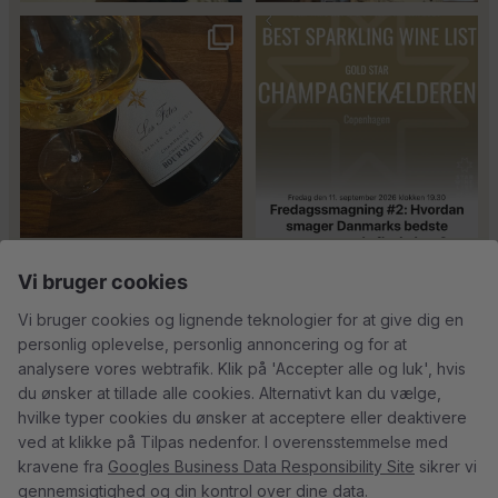
Christian Bourmalt, Les Fetes
Fredagssmagningerne lever – og
2018 🍾
de næste er lige
...
Er du helt ny indenfor champagne,
Kan man få for meget
Vi bruger cookies
og gerne vil
...
champagne? Nææææ…
Kan
43
1
man
...
Vi bruger cookies og lignende teknologier for at give dig en
personlig oplevelse, personlig annoncering og for at
24
4
18
0
analysere vores webtrafik. Klik på 'Accepter alle og luk', hvis
du ønsker at tillade alle cookies. Alternativt kan du vælge,
hvilke typer cookies du ønsker at acceptere eller deaktivere
ved at klikke på Tilpas nedenfor. I overensstemmelse med
kravene fra
Googles Business Data Responsibility Site
sikrer vi
gennemsigtighed og din kontrol over dine data.