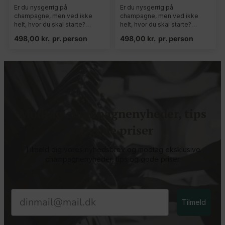
Er du nysgerrig på
Er du nysgerrig på
champagne, men ved ikke
champagne, men ved ikke
helt, hvor du skal starte?…
helt, hvor du skal starte?…
498,00
kr.
pr. person
498,00
kr.
pr. person
Modtag champagnenyheder, tips
og gode priser
Tilmeld dig vores nyhedsbrev og modtag eksklusive
champagnenyheder, tips og gode priser
Email
Tilmeld