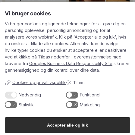
Tusind tak til
René Geoffroy er en af
Vi bruger cookies
@minglr_netvaerk_for_singler for
Champagnes ældste
...
14
0
at
...
21
1
Vi bruger cookies og lignende teknologier for at give dig en
personlig oplevelse, personlig annoncering og for at
analysere vores webtrafik. Klik på 'Accepter alle og luk', hvis
du ønsker at tillade alle cookies. Alternativt kan du vælge,
hvilke typer cookies du ønsker at acceptere eller deaktivere
5
0
23
0
ved at klikke på Tilpas nedenfor. I overensstemmelse med
kravene fra
Googles Business Data Responsibility Site
sikrer vi
gennemsigtighed og din kontrol over dine data.
Follow on Instagram
Load More
Cookie- og privatlivspolitik
Tilpas
Nødvendig
Funktionel
Statistik
Marketing
Kundeservice
Du kan kontakte os her:
Accepter alle og luk
info@champagnekaelderen.dk