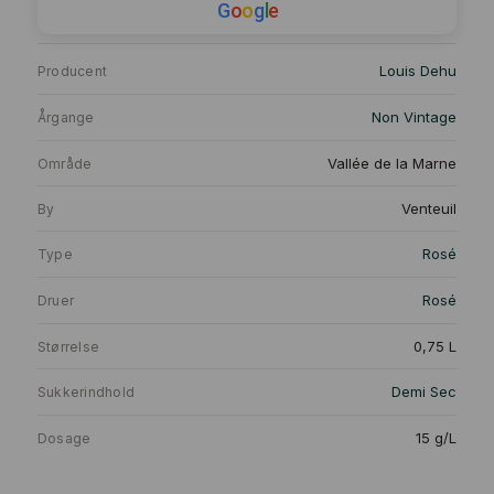
G
o
o
g
l
e
Louis Dehu
Producent
Non Vintage
Årgange
Vallée de la Marne
Område
Venteuil
By
Rosé
Type
Rosé
Druer
0,75 L
Størrelse
Demi Sec
Sukkerindhold
15 g/L
Dosage