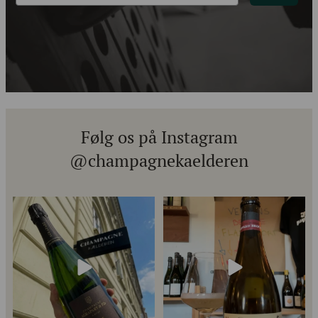
Følg os på Instagram
@champagnekaelderen
Kun 8 billetter tilbage til vores
Mød Gaspard Brochet 333.F Brut
fredagssmagning
...
Nature: den du skal
...
57
2