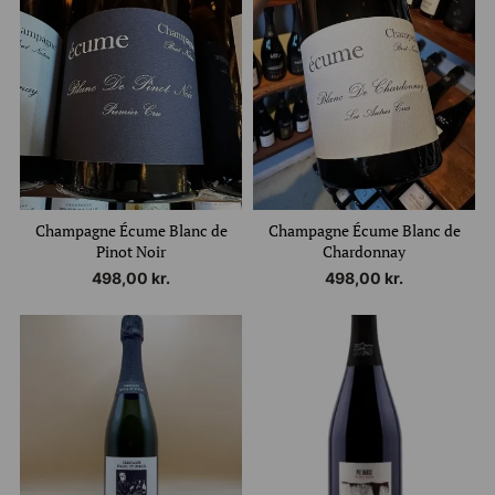
Få en rabatkode på
100 kroner
Champagne Écume Blanc de
Champagne Écume Blanc de
Tilmeld dig vores nyhedsbrev og modtag
Pinot Noir
Chardonnay
champagnenyheder, tips og gode priser
498,00
kr.
498,00
kr.
Mobilnummer