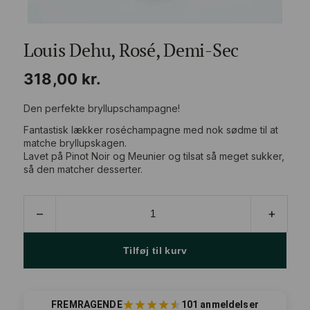
Louis Dehu, Rosé, Demi-Sec
318,00
kr.
Den perfekte bryllupschampagne!
Fantastisk lækker roséchampagne med nok sødme til at
matche bryllupskagen.
Lavet på Pinot Noir og Meunier og tilsat så meget sukker,
så den matcher desserter.
Louis
–
+
Dehu,
Rosé,
Demi-
Tilføj til kurv
Sec
antal
FREMRAGENDE
101 anmeldelser