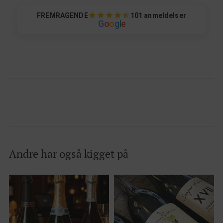
FREMRAGENDE
101 anmeldelser
G
o
o
g
l
e
Andre har også kigget på