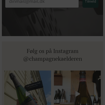
Tilmeld
Følg os på Instagram
@champagnekaelderen
Kun 8 billetter tilbage til vores
Mød Gaspard Brochet 333.F Brut
fredagssmagning
...
Nature: den du skal
...