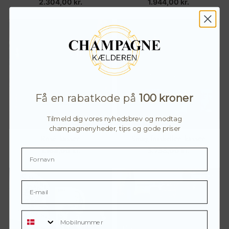
2.304,00
kr.
1.944,00
kr.
Få en rabatkode på
100 kroner
Tilmeld dig vores nyhedsbrev og modtag
champagnenyheder, tips og gode priser
Rosé-kassen
Smag forskellen-kassen
1.164,00
kr.
3.738,00
kr.
Mobilnummer