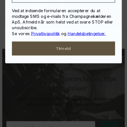
Ved at indsende formularen accepterer du at
modtage SMS og e-mails fra Champagnekælderen
ApS. Afmeld når som helst ved at svare STOP eller
unsubscribe.
Magnum-kassen
Michelin-kassen
Se vores
Privatlivspolitik
og
Handelsbetingelser.
4.694,00
kr.
3.142,00
kr.
Tilmeld
Modtag champagnenyheder, tips
og gode priser
Tilmeld dig vores nyhedsbrev og modtag eksklusive
champagnenyheder, tips og gode priser
Email