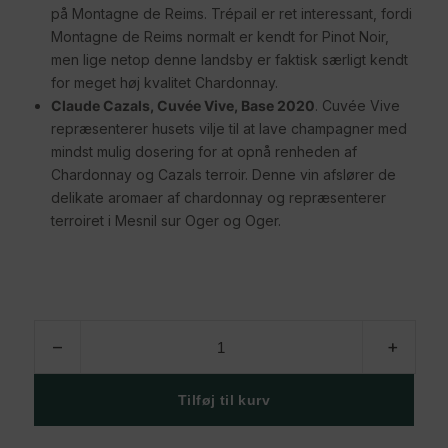
på Montagne de Reims. Trépail er ret interessant, fordi
Montagne de Reims normalt er kendt for Pinot Noir,
men lige netop denne landsby er faktisk særligt kendt
for meget høj kvalitet Chardonnay.
Claude Cazals, Cuvée Vive, Base 2020
. Cuvée Vive
repræsenterer husets vilje til at lave champagner med
mindst mulig dosering for at opnå renheden af
Chardonnay og Cazals terroir. Denne vin afslører de
delikate aromaer af chardonnay og repræsenterer
terroiret i Mesnil sur Oger og Oger.
Blanc
–
+
de
Blancs-
kassen
Tilføj til kurv
antal