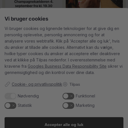
Tusind tak til
René Geoffroy er en af
Vi bruger cookies
@minglr_netvaerk_for_singler for
Champagnes ældste
...
14
0
at
...
21
1
Vi bruger cookies og lignende teknologier for at give dig en
personlig oplevelse, personlig annoncering og for at
analysere vores webtrafik. Klik på 'Accepter alle og luk', hvis
du ønsker at tillade alle cookies. Alternativt kan du vælge,
hvilke typer cookies du ønsker at acceptere eller deaktivere
5
0
ved at klikke på Tilpas nedenfor. I overensstemmelse med
23
0
kravene fra
Googles Business Data Responsibility Site
sikrer vi
gennemsigtighed og din kontrol over dine data.
Follow on Instagram
Load More
Cookie- og privatlivspolitik
Tilpas
Nødvendig
Funktionel
Statistik
Marketing
Kundeservice
Du kan kontakte os her:
Accepter alle og luk