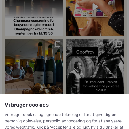
18
0
Tusind tak til
René Geoffroy er en af Champagnes
@minglr_netvaerk_for_singler for
ældste
...
14
0
at
...
21
1
5
0
23
0
Vi bruger cookies
Follow on Instagram
Load More
Vi bruger cookies og lignende teknologier for at give dig en
personlig oplevelse, personlig annoncering og for at analysere
vores webtrafik. Klik på 'Accepter alle og luk', hvis du ønsker at