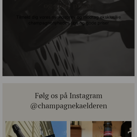
og gode priser
Tilmeld dig vores nyhedsbrev og modtag eksklusive
champagnenyheder, tips og gode priser
Følg os på Instagram
@champagnekaelderen
Kun 8 billetter tilbage til vores
Mød Gaspard Brochet 333.F Brut
fredagssmagning
...
Nature: den du skal
...