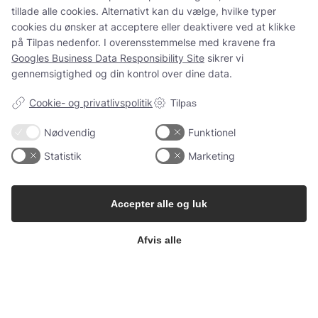
tillade alle cookies. Alternativt kan du vælge, hvilke typer cookies
Kundeservice
du ønsker at acceptere eller deaktivere ved at klikke på Tilpas
nedenfor. I overensstemmelse med kravene fra
Googles
Du kan kontakte os her:
Business Data Responsibility Site
sikrer vi gennemsigtighed og
info@champagnekaelderen.dk
din kontrol over dine data.
Vi bestræber os på at svare inden for 24 timer på hverdage.
Cookie- og privatlivspolitik
Tilpas
Nødvendig
Funktionel
Statistik
Marketing
Information
Gavekort
Butik & Bar
Accepter alle og luk
Kontakt
Om Os
Champagnekælderen
Afvis alle
Bodega
Blog
Nørre Søgade 21, 1370 København
Handelsbetingelser
info@champagnekaelderen.dk
Nyhavns Champagnebodega
Fortrydelsesret
Lille Strandstræde 10, 1254 København
Åbningstider
Fortryd køb / aftale
Torsdag kl. 15.00-21.00
info@champagnebodegaen.dk
Cookie indstillinger