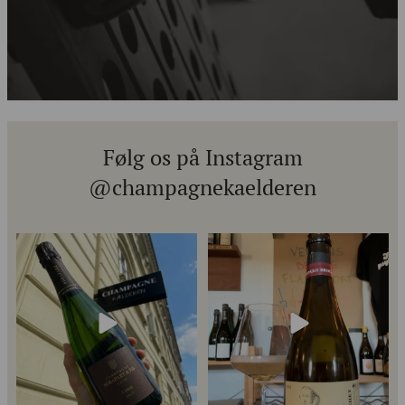
Følg os på Instagram
@champagnekaelderen
Kun 8 billetter tilbage til vores
Mød Gaspard Brochet 333.F Brut
fredagssmagning
...
Nature: den du skal
...
54
2