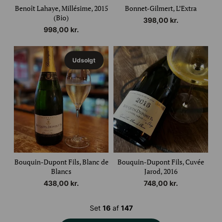
Benoît Lahaye, Millésime, 2015
Bonnet-Gilmert, L’Extra
(Bio)
398,00
kr.
998,00
kr.
Udsolgt
Bouquin-Dupont Fils, Blanc de
Bouquin-Dupont Fils, Cuvée
Blancs
Jarod, 2016
438,00
kr.
748,00
kr.
Set
16
af
147