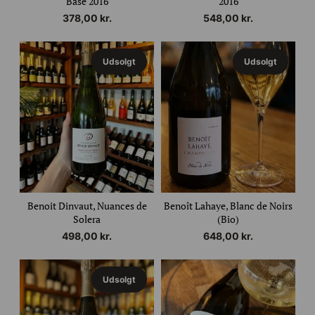
Base 2016
2016
378,00
kr.
548,00
kr.
Udsolgt
Udsolgt
Benoit Dinvaut, Nuances de
Benoît Lahaye, Blanc de Noirs
Solera
(Bio)
498,00
kr.
648,00
kr.
Udsolgt