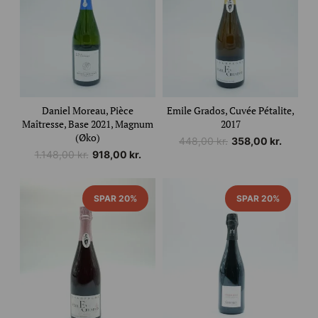
Daniel Moreau, Pièce
Emile Grados, Cuvée Pétalite,
Maîtresse, Base 2021, Magnum
2017
(Øko)
Den
Den
448,00
kr.
358,00
kr.
Den
Den
1.148,00
kr.
918,00
kr.
oprindelige
aktuelle
oprindelige
aktuelle
pris
pris
pris
pris
var:
er:
var:
er:
448,00 kr..
358,00 kr..
SPAR 20%
SPAR 20%
1.148,00 kr..
918,00 kr..