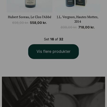
Hubert Soreau, Le Clos l’Abbé
J.L. Vergnon, Hautes Mottes,
2014
Den
Den
698,00
kr.
558,00
kr.
Den
Den
oprindelige
aktuelle
898,00
kr.
718,00
kr.
oprindelige
aktuelle
pris
pris
pris
pris
var:
er:
Set
16
af
32
var:
er:
698,00 kr..
558,00 kr..
898,00 kr..
718,00 kr..
Vis flere produkter