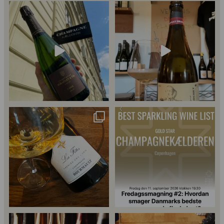
Kun 8 billetter tilbage til vores
Mød Gaspard Brochet 333.F Brut
fredagssmagning
...
Nature: den du skal
...
56
2
Christian Bourmalt, Les Fetes 2018
Fredagssmagningerne lever – og de
🍾
næste er lige
...
Er du helt ny indenfor champagne,
Kan man få for meget champagne?