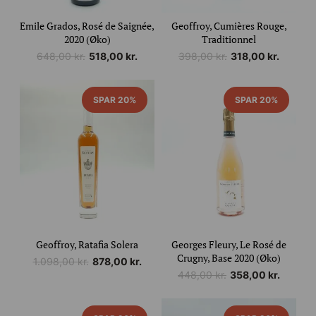
Emile Grados, Rosé de Saignée,
Geoffroy, Cumières Rouge,
2020 (Øko)
Traditionnel
Den
Den
Den
Den
648,00
kr.
518,00
kr.
398,00
kr.
318,00
kr.
oprindelige
aktuelle
oprindelige
aktuelle
pris
pris
pris
pris
var:
er:
var:
er:
SPAR 20%
SPAR 20%
648,00 kr..
518,00 kr..
398,00 kr..
318,00 kr..
Geoffroy, Ratafia Solera
Georges Fleury, Le Rosé de
Crugny, Base 2020 (Øko)
Den
Den
1.098,00
kr.
878,00
kr.
Den
Den
oprindelige
aktuelle
448,00
kr.
358,00
kr.
oprindelige
aktuelle
pris
pris
pris
pris
var:
er: