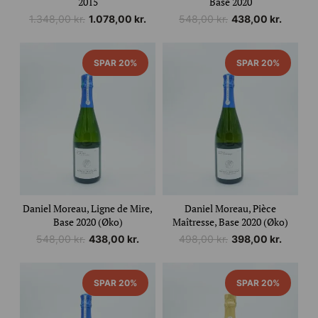
2015
Base 2020
Den
Den
Den
Den
1.348,00
kr.
1.078,00
kr.
548,00
kr.
438,00
kr.
oprindelige
aktuelle
oprindelige
aktuelle
pris
pris
pris
pris
var:
er:
var:
er:
SPAR 20%
SPAR 20%
1.348,00 kr..
1.078,00 kr..
548,00 kr..
438,00 kr..
Daniel Moreau, Ligne de Mire,
Daniel Moreau, Pièce
Base 2020 (Øko)
Maîtresse, Base 2020 (Øko)
Den
Den
Den
Den
548,00
kr.
438,00
kr.
498,00
kr.
398,00
kr.
oprindelige
aktuelle
oprindelige
aktuelle
pris
pris
pris
pris
var:
er:
var:
er:
SPAR 20%
SPAR 20%
548,00 kr..
438,00 kr..
498,00 kr..
398,00 kr..