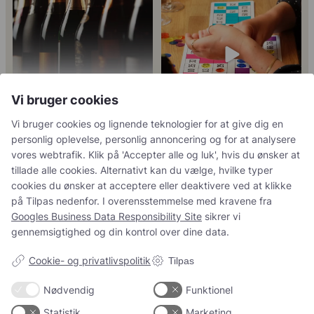
41
1
og gerne vil
...
Nææææ…
Kan man
...
24
4
18
0
Vi bruger cookies
Vi bruger cookies og lignende teknologier for at give dig en
personlig oplevelse, personlig annoncering og for at analysere
Tusind tak til
René Geoffroy er en af
vores webtrafik. Klik på 'Accepter alle og luk', hvis du ønsker at
@minglr_netvaerk_for_singler for
Champagnes ældste
...
14
0
at
...
tillade alle cookies. Alternativt kan du vælge, hvilke typer
21
1
cookies du ønsker at acceptere eller deaktivere ved at klikke
på Tilpas nedenfor. I overensstemmelse med kravene fra
Googles Business Data Responsibility Site
sikrer vi
gennemsigtighed og din kontrol over dine data.
5
0
23
0
Cookie- og privatlivspolitik
Tilpas
Nødvendig
Funktionel
Follow on Instagram
Load More
Statistik
Marketing