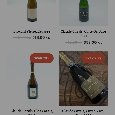
Brocard Pierre, L’egaree
Claude Cazals, Carte Or, Base
2021
Den
Den
648,00
kr.
518,00
kr.
Den
Den
oprindelige
aktuelle
448,00
kr.
358,00
kr.
oprindelige
aktuelle
pris
pris
pris
pris
var:
er:
var:
er:
648,00 kr..
518,00 kr..
SPAR 20%
SPAR 20%
448,00 kr..
358,00 kr..
Claude Cazals, Clos Cazals,
Claude Cazals, Cuvée Vive,